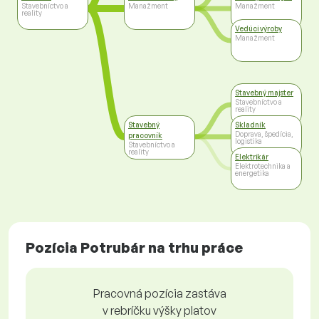
Stavebníctvo a
Manažment
Manažment
reality
Vedúci výroby
Manažment
Stavebný majster
Stavebníctvo a
reality
Stavebný
Skladník
Doprava, špedícia,
pracovník
logistika
Stavebníctvo a
reality
Elektrikár
Elektrotechnika a
energetika
Pozícia Potrubár na trhu práce
Pracovná pozícia zastáva
v rebríčku výšky platov