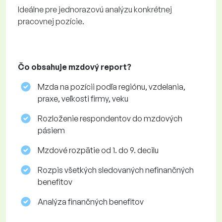
Ideálne pre jednorazovú analýzu konkrétnej
pracovnej pozície.
Čo obsahuje mzdový report?
Mzda na pozícii podľa regiónu, vzdelania,
praxe, veľkosti firmy, veku
Rozloženie respondentov do mzdových
pásiem
Mzdové rozpätie od 1. do 9. decilu
Rozpis všetkých sledovaných nefinančných
benefitov
Analýza finančných benefitov