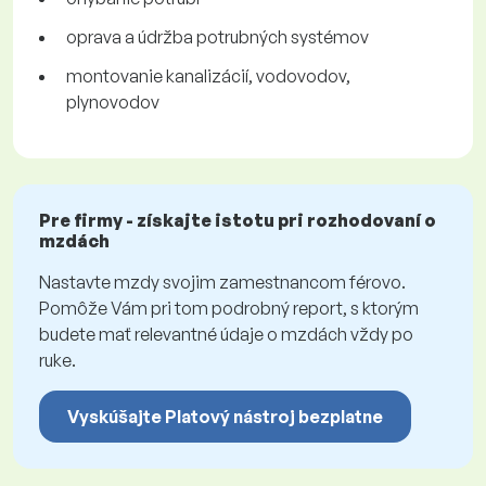
oprava a údržba potrubných systémov
montovanie kanalizácií, vodovodov,
plynovodov
Pre firmy - získajte istotu pri rozhodovaní o
mzdách
Nastavte mzdy svojim zamestnancom férovo.
Pomôže Vám pri tom podrobný report, s ktorým
budete mať relevantné údaje o mzdách vždy po
ruke.
Vyskúšajte Platový nástroj bezplatne