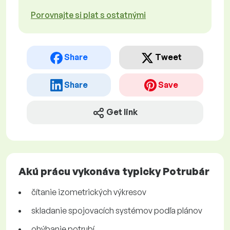
Porovnajte si plat s ostatnými
Share
Tweet
Share
Save
Get link
Akú prácu vykonáva typicky Potrubár
čítanie izometrických výkresov
skladanie spojovacích systémov podľa plánov
ohýbanie potrubí