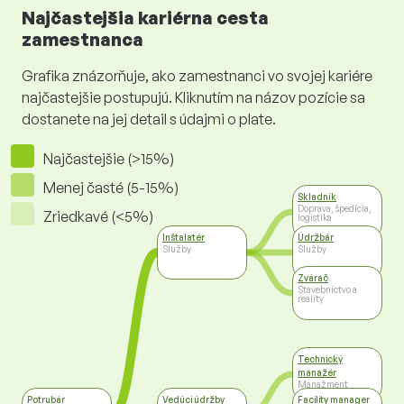
Najčastejšia kariérna cesta
zamestnanca
Grafika znázorňuje, ako zamestnanci vo svojej kariére
najčastejšie postupujú. Kliknutím na názov pozície sa
dostanete na jej detail s údajmi o plate.
Najčastejšie (>15%)
Menej časté (5-15%)
Skladník
Doprava, špedícia,
Zriedkavé (<5%)
logistika
Inštalatér
Údržbár
Služby
Služby
Zvárač
Stavebníctvo a
reality
Technický
manažér
Manažment
Potrubár
Vedúci údržby
Facility manager