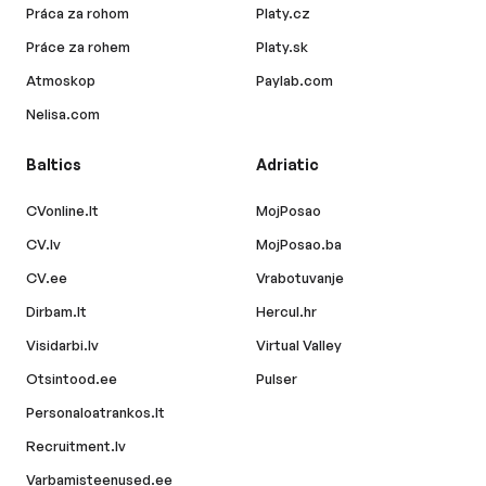
Práca za rohom
Platy.cz
Práce za rohem
Platy.sk
Atmoskop
Paylab.com
Nelisa.com
Baltics
Adriatic
CVonline.lt
MojPosao
CV.lv
MojPosao.ba
CV.ee
Vrabotuvanje
Dirbam.lt
Hercul.hr
Visidarbi.lv
Virtual Valley
Otsintood.ee
Pulser
Personaloatrankos.lt
Recruitment.lv
Varbamisteenused.ee