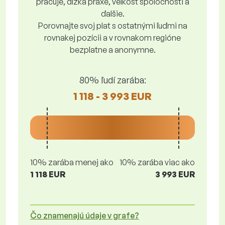
pracuje, dĺžka praxe, veľkosť spoločnosti a
ďalšie.
Porovnajte svoj plat s ostatnými ľuďmi na
rovnakej pozícii a v rovnakom regióne
bezplatne a anonymne.
80% ľudí zarába:
1 118 - 3 993 EUR
10% zarába menej ako
10% zarába viac ako
1 118 EUR
3 993 EUR
Čo znamenajú údaje v grafe?