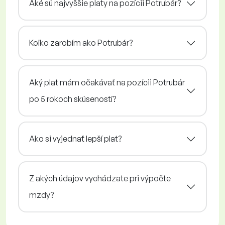
Aké sú najvyššie platy na pozícii Potrubár?
Koľko zarobím ako Potrubár?
Aký plat mám očakávať na pozícii Potrubár
po 5 rokoch skúseností?
Ako si vyjednať lepší plat?
Z akých údajov vychádzate pri výpočte
mzdy?