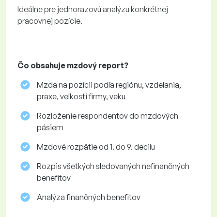
Ideálne pre jednorazovú analýzu konkrétnej
pracovnej pozície.
Čo obsahuje mzdový report?
Mzda na pozícii podľa regiónu, vzdelania,
praxe, veľkosti firmy, veku
Rozloženie respondentov do mzdových
pásiem
Mzdové rozpätie od 1. do 9. decilu
Rozpis všetkých sledovaných nefinančných
benefitov
Analýza finančných benefitov