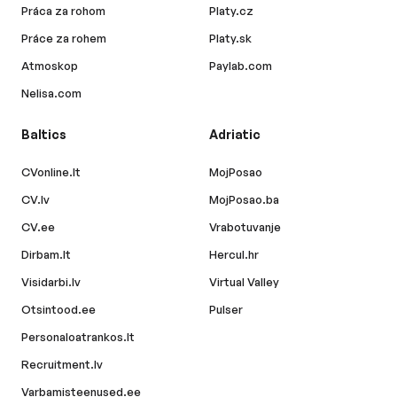
Práca za rohom
Platy.cz
Práce za rohem
Platy.sk
Atmoskop
Paylab.com
Nelisa.com
Baltics
Adriatic
CVonline.lt
MojPosao
CV.lv
MojPosao.ba
CV.ee
Vrabotuvanje
Dirbam.lt
Hercul.hr
Visidarbi.lv
Virtual Valley
Otsintood.ee
Pulser
Personaloatrankos.lt
Recruitment.lv
Varbamisteenused.ee