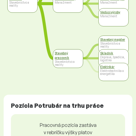
Stavebníctvo a
Manažment
Manažment
reality
Vedúci výroby
Manažment
Stavebný majster
Stavebníctvo a
reality
Stavebný
Skladník
Doprava, špedícia,
pracovník
logistika
Stavebníctvo a
reality
Elektrikár
Elektrotechnika a
energetika
Pozícia Potrubár na trhu práce
Pracovná pozícia zastáva
v rebríčku výšky platov