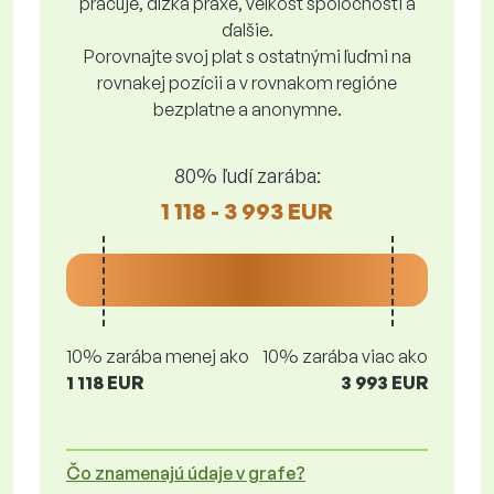
pracuje, dĺžka praxe, veľkosť spoločnosti a
ďalšie.
Porovnajte svoj plat s ostatnými ľuďmi na
rovnakej pozícii a v rovnakom regióne
bezplatne a anonymne.
80% ľudí zarába:
1 118 - 3 993 EUR
10% zarába menej ako
10% zarába viac ako
1 118 EUR
3 993 EUR
Čo znamenajú údaje v grafe?