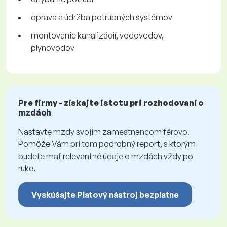
oprava a údržba potrubných systémov
montovanie kanalizácií, vodovodov,
plynovodov
Pre firmy - získajte istotu pri rozhodovaní o
mzdách
Nastavte mzdy svojim zamestnancom férovo.
Pomôže Vám pri tom podrobný report, s ktorým
budete mať relevantné údaje o mzdách vždy po
ruke.
Vyskúšajte Platový nástroj bezplatne