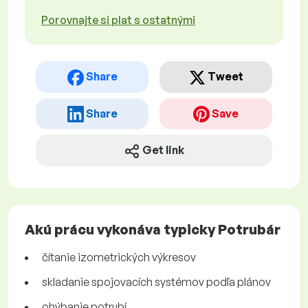
Porovnajte si plat s ostatnými
Share
Tweet
Share
Save
Get link
Akú prácu vykonáva typicky Potrubár
čítanie izometrických výkresov
skladanie spojovacích systémov podľa plánov
ohýbanie potrubí