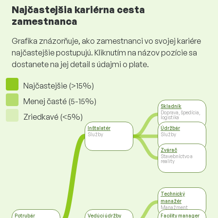
Najčastejšia kariérna cesta
zamestnanca
Grafika znázorňuje, ako zamestnanci vo svojej kariére
najčastejšie postupujú. Kliknutím na názov pozície sa
dostanete na jej detail s údajmi o plate.
Najčastejšie (>15%)
Menej časté (5-15%)
Skladník
Doprava, špedícia,
Zriedkavé (<5%)
logistika
Inštalatér
Údržbár
Služby
Služby
Zvárač
Stavebníctvo a
reality
Technický
manažér
Manažment
Potrubár
Vedúci údržby
Facility manager