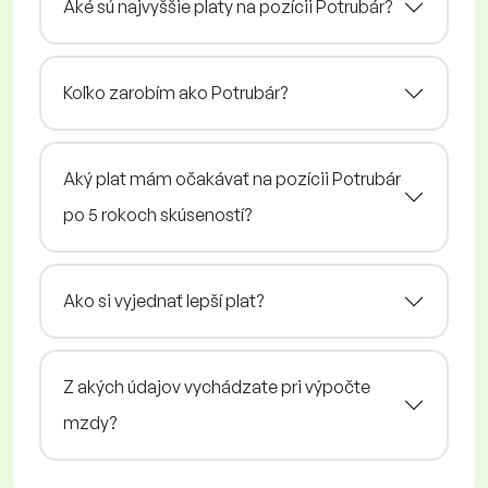
Aké sú najvyššie platy na pozícii Potrubár?
Koľko zarobím ako Potrubár?
Aký plat mám očakávať na pozícii Potrubár
po 5 rokoch skúseností?
Ako si vyjednať lepší plat?
Z akých údajov vychádzate pri výpočte
mzdy?