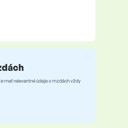
mzdách
e mať relevantné údaje o mzdách vždy