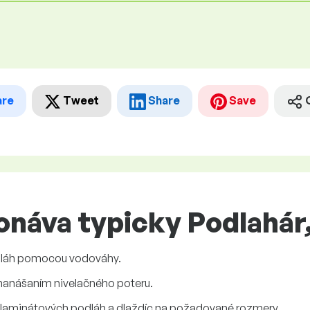
are
Tweet
Share
Save
náva typicky Podlahár,
dláh pomocou vodováhy.
nanášaním nivelačného poteru.
t, laminátových podláh a dlaždíc na požadované rozmery.