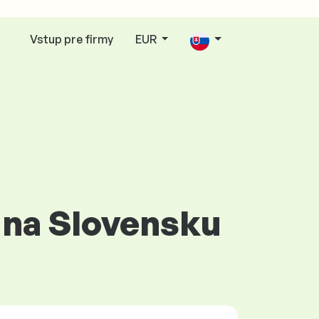
Vstup pre firmy
EUR
č na Slovensku