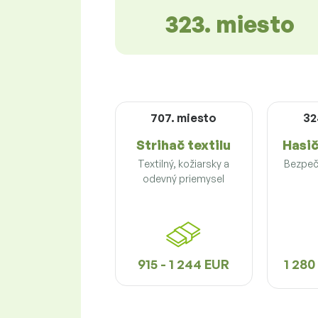
323. miesto
707. miesto
32
Strihač textilu
Hasič
Textilný, kožiarsky a
Bezpeč
odevný priemysel
915 - 1 244 EUR
1 280