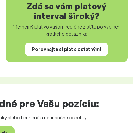
Zdá sa vám platový
interval široký?
Priemerný plat vo vašom regióne zistíte po vyplnení
krátkeho dotaznika
Porovnajte si plat s ostatnými
né pre Vašu pozíciu:
nky alebo finančné a nefinančné benefity.
.sk