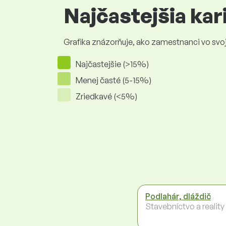
Najčastejšia ka
Grafika znázorňuje, ako zamestnanci vo svojej
Najčastejšie (>15%)
Menej časté (5-15%)
Zriedkavé (<5%)
Podlahár, dláždič
Stavebníctvo a reality