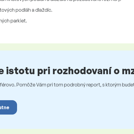
tových podláh a dlaždíc.
ných parkiet.
te istotu pri rozhodovaní o 
rovo. Pomôže Vám pri tom podrobný report, s ktorým budet
atne