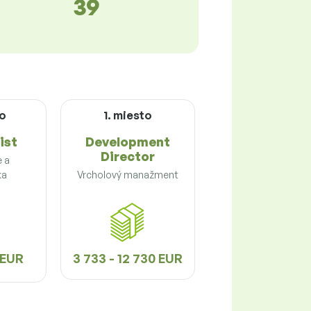
39
to
1. miesto
ist
Development
Director
e a
ka
Vrcholový manažment
3 EUR
3 733 - 12 730 EUR