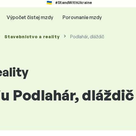
#StandWithUkraine
Výpočet čistej mzdy
Porovnanie mzdy
Stavebníctvo a reality
Podlahár, dláždič
ality
iu Podlahár, dláždi