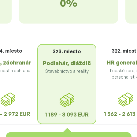
0%
4. miesto
322. mies
323. miesto
, záchranár
HR general
Podlahár, dláždič
nosť a ochrana
Ľudské zdroj
Stavebníctvo a reality
personalisti
 - 2 972 EUR
1 562 - 2 61
1 189 - 3 093 EUR