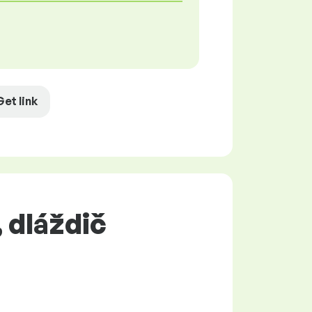
Get link
 dláždič