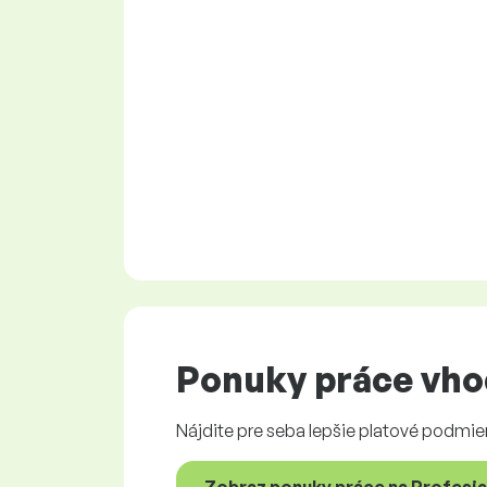
Ponuky práce
vhod
Nájdite pre seba lepšie platové podmie
Zobraz ponuky práce na Profesia