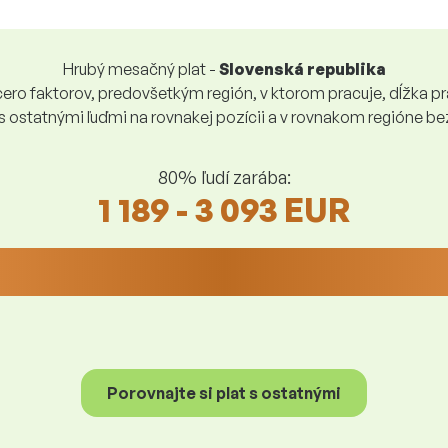
Hrubý mesačný plat -
Slovenská republika
ro faktorov, predovšetkým región, v ktorom pracuje, dĺžka pra
 s ostatnými ľuďmi na rovnakej pozícii a v rovnakom regióne 
80% ľudí zarába:
1 189 - 3 093 EUR
Porovnajte si plat s ostatnými