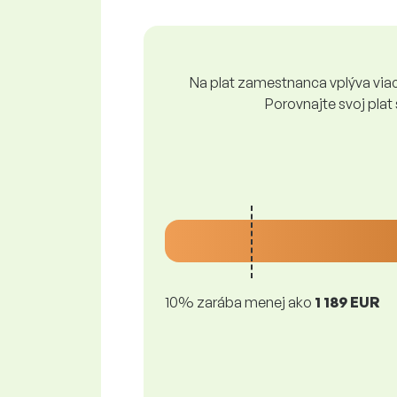
Na plat zamestnanca vplýva viace
Porovnajte svoj plat
10% zarába menej ako
1 189 EUR