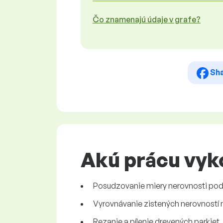
Čo znamenajú údaje v grafe?
Sh
Akú prácu vyko
Posudzovanie miery nerovnosti po
Vyrovnávanie zistených nerovností 
Rezanie a pílenie drevených parkie