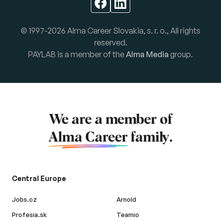
© 1997-2026 Alma Career Slovakia, s. r. o., All rights
reserved.
PAYLAB is a member of the
Alma Media
group.
We are a member of
Alma Career
family.
Central Europe
Jobs.cz
Arnold
Profesia.sk
Teamio