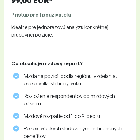
99,00 EUR*
Prístup pre 1 používateľa
Ideálne pre jednorazovú analýzu konkrétnej
pracovnej pozície.
Čo obsahuje mzdový report?
Mzda na pozícii podľa regiónu, vzdelania,
praxe, veľkosti firmy, veku
Rozloženie respondentov do mzdových
pásiem
Mzdové rozpätie od 1. do 9. decilu
Rozpis všetkých sledovaných nefinančných
benefitov