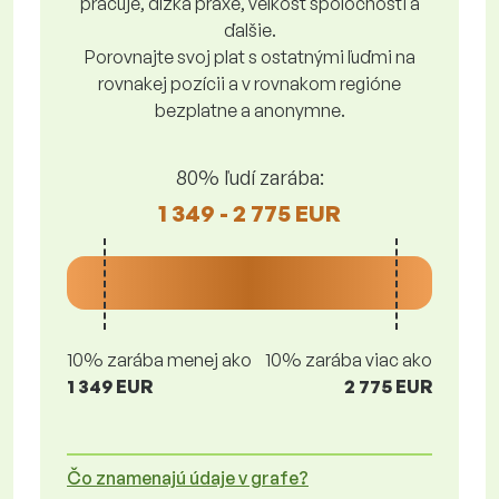
pracuje, dĺžka praxe, veľkosť spoločnosti a
ďalšie.
Porovnajte svoj plat s ostatnými ľuďmi na
rovnakej pozícii a v rovnakom regióne
bezplatne a anonymne.
80% ľudí zarába:
1 349 - 2 775 EUR
10% zarába menej ako
10% zarába viac ako
1 349 EUR
2 775 EUR
Čo znamenajú údaje v grafe?