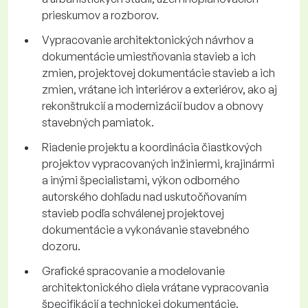
prieskumov a rozborov.
Vypracovanie architektonických návrhov a
dokumentácie umiestňovania stavieb a ich
zmien, projektovej dokumentácie stavieb a ich
zmien, vrátane ich interiérov a exteriérov, ako aj
rekonštrukcií a modernizácií budov a obnovy
stavebných pamiatok.
Riadenie projektu a koordinácia čiastkových
projektov vypracovaných inžiniermi, krajinármi
a inými špecialistami, výkon odborného
autorského dohľadu nad uskutočňovaním
stavieb podľa schválenej projektovej
dokumentácie a vykonávanie stavebného
dozoru.
Grafické spracovanie a modelovanie
architektonického diela vrátane vypracovania
špecifikácií a technickej dokumentácie.