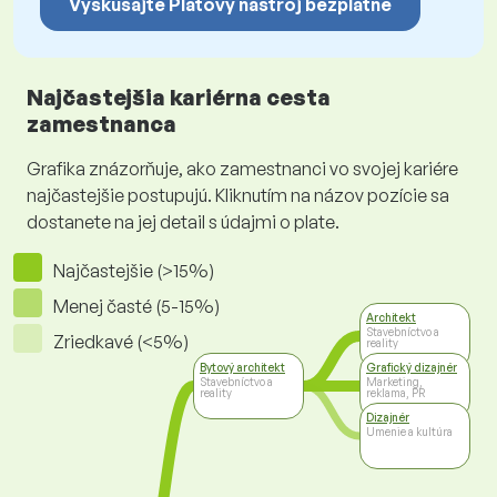
Vyskúšajte Platový nástroj bezplatne
Najčastejšia kariérna cesta
zamestnanca
Grafika znázorňuje, ako zamestnanci vo svojej kariére
najčastejšie postupujú. Kliknutím na názov pozície sa
dostanete na jej detail s údajmi o plate.
Najčastejšie (>15%)
Menej časté (5-15%)
Architekt
Stavebníctvo a
Zriedkavé (<5%)
reality
Bytový architekt
Grafický dizajnér
Stavebníctvo a
Marketing,
reality
reklama, PR
Dizajnér
Umenie a kultúra