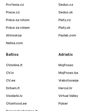
Profesia.cz
Seduo.cz
Prace.cz
Seduo.sk
Práca za rohom
Platy.cz
Práce za rohem
Platy.sk
Atmoskop
Paylab.com
Nelisa.com
Baltics
Adriatic
CVonline.lt
MojPosao
CV.lv
MojPosao.ba
CV.ee
Vrabotuvanje
Dirbam.lt
Hercul.hr
Visidarbi.lv
Virtual Valley
Otsintood.ee
Pulser