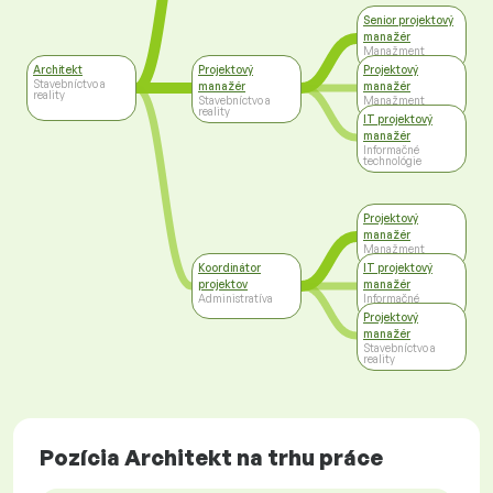
Senior projektový
manažér
Manažment
Architekt
Projektový
Projektový
Stavebníctvo a
manažér
manažér
reality
Stavebníctvo a
Manažment
reality
IT projektový
manažér
Informačné
technológie
Projektový
manažér
Manažment
Koordinátor
IT projektový
projektov
manažér
Administratíva
Informačné
technológie
Projektový
manažér
Stavebníctvo a
reality
Pozícia Architekt na trhu práce