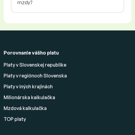
mzdy?
Porovnanie vášho platu
Platy v Slovenskej republike
Platy v regiónoch Slovenska
Platy v iných krajinách
Milionárska kalkulačka
Mzdová kalkulačka
TOP platy