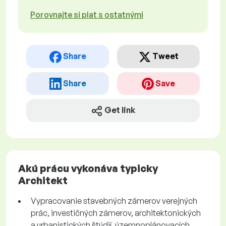
Porovnajte si plat s ostatnými
Share
Tweet
Share
Save
Get link
Akú prácu vykonáva typicky
Architekt
Vypracovanie stavebných zámerov verejných
prác, investičných zámerov, architektonických
a urbanistických štúdií, územnoplánovacích