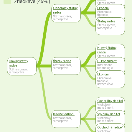
Zriedkavé (<5%)
Štátna správa,
samospráva
Generálny štátny
Ekonóm
Ekonomika,
radca
financie,
Štátna správa,
účtovníctvo
samospráva
Štátny radca
Štátna správa,
samospráva
Hlavný štátny
radca
Štátna správa,
samospráva
Hlavný štátny
Štátny radca
IT konzultant
Štátna správa,
Informačné
radca
samospráva
technológie
Štátna správa,
samospráva
Ekonóm
Ekonomika,
financie,
účtovníctvo
Generálny riaditeľ
Vrcholový
manažment
Riaditeľ odboru
Výkonný riaditeľ
Štátna správa,
Vrcholový
samospráva
manažment
Obchodný riaditeľ
Vrcholový