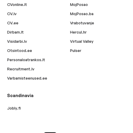
CVonline.lt
MojPosao
CV.lv
MojPosao.ba
CV.ee
Vrabotuvanje
Dirbam.lt
Hercul.hr
Visidarbi.lv
Virtual Valley
Otsintood.ee
Pulser
Personaloatrankos.lt
Recruitment.lv
Varbamisteenused.ee
Scandinavia
Jobly.fi