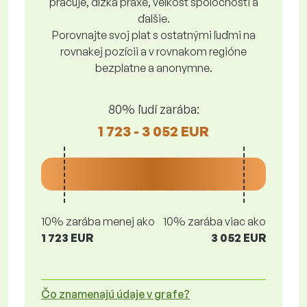
pracuje, dĺžka praxe, veľkosť spoločnosti a
ďalšie.
Porovnajte svoj plat s ostatnými ľuďmi na
rovnakej pozícii a v rovnakom regióne
bezplatne a anonymne.
80% ľudí zarába:
1 723 - 3 052 EUR
10% zarába menej ako
10% zarába viac ako
1 723 EUR
3 052 EUR
Čo znamenajú údaje v grafe?