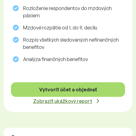
Rozloženie respondentov do mzdových
pásiem
Mzdové rozpätie od 1. do 9. decilu
Rozpis všetkých sledovaných nefinančných
benefitov
Analýza finančných benefitov
Vytvoriť účet a objednať
Zobraziť ukážkový report