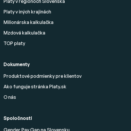
Platy v regiónoch Slovenska
Platy v iných krajinách
Milionárska kalkulačka
Mzdová kalkulačka
TOP platy
Dokumenty
Produktové podmienky pre klientov
Ako funguje stránka Platy.sk
O nás
Spoločnosti
Gender Pay Gap na Slovensku