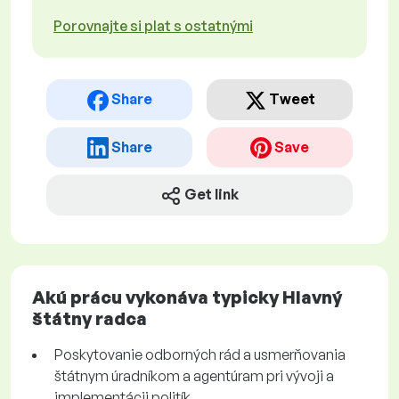
Porovnajte si plat s ostatnými
Share
Tweet
Share
Save
Get link
Akú prácu vykonáva typicky Hlavný
štátny radca
Poskytovanie odborných rád a usmerňovania
štátnym úradníkom a agentúram pri vývoji a
implementácii politík.