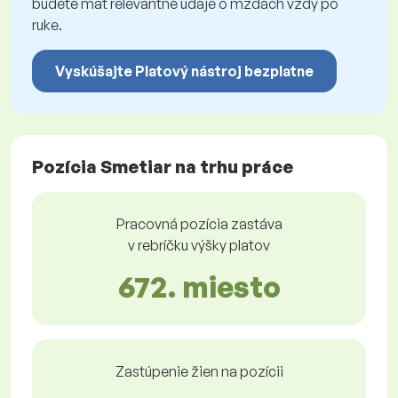
budete mať relevantné údaje o mzdách vždy po
ruke.
Vyskúšajte Platový nástroj bezplatne
Pozícia Smetiar na trhu práce
Pracovná pozícia zastáva
v rebríčku výšky platov
672. miesto
Zastúpenie žien na pozícii