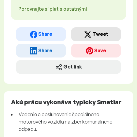
Porovnajte si plat s ostatnými
Share
Tweet
Share
Save
Get link
Akú prácu vykonáva typicky Smetiar
Vedenie a obsluhovanie špeciálneho
motorového vozidla na zber komunálneho
odpadu.