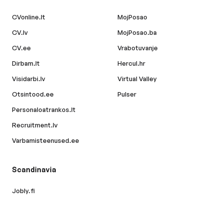
CVonline.lt
MojPosao
CV.lv
MojPosao.ba
CV.ee
Vrabotuvanje
Dirbam.lt
Hercul.hr
Visidarbi.lv
Virtual Valley
Otsintood.ee
Pulser
Personaloatrankos.lt
Recruitment.lv
Varbamisteenused.ee
Scandinavia
Jobly.fi