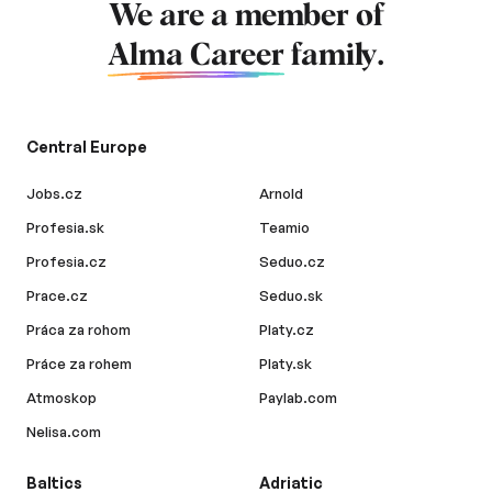
We are a member of
Alma Career
family.
Central Europe
Jobs.cz
Arnold
Profesia.sk
Teamio
Profesia.cz
Seduo.cz
Prace.cz
Seduo.sk
Práca za rohom
Platy.cz
Práce za rohem
Platy.sk
Atmoskop
Paylab.com
Nelisa.com
Baltics
Adriatic