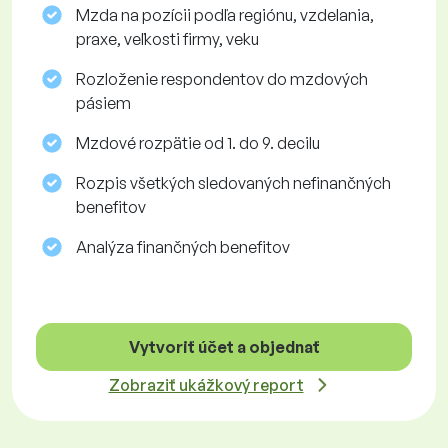
Mzda na pozícii podľa regiónu, vzdelania,
praxe, veľkosti firmy, veku
Rozloženie respondentov do mzdových
pásiem
Mzdové rozpätie od 1. do 9. decilu
Rozpis všetkých sledovaných nefinančných
benefitov
Analýza finančných benefitov
Vytvoriť účet a objednať
Zobraziť ukážkový report