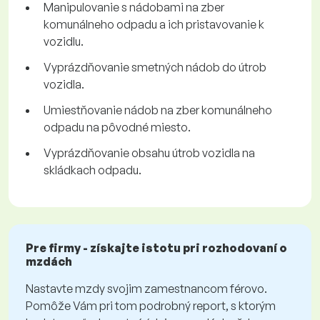
Manipulovanie s nádobami na zber
komunálneho odpadu a ich pristavovanie k
vozidlu.
Vyprázdňovanie smetných nádob do útrob
vozidla.
Umiestňovanie nádob na zber komunálneho
odpadu na pôvodné miesto.
Vyprázdňovanie obsahu útrob vozidla na
skládkach odpadu.
Pre firmy - získajte istotu pri rozhodovaní o
mzdách
Nastavte mzdy svojim zamestnancom férovo.
Pomôže Vám pri tom podrobný report, s ktorým