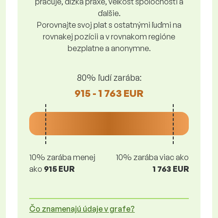
pracuje, dĺžka praxe, veľkosť spoločnosti a
ďalšie.
Porovnajte svoj plat s ostatnými ľuďmi na
rovnakej pozícii a v rovnakom regióne
bezplatne a anonymne.
80% ľudí zarába:
915 - 1 763 EUR
10% zarába menej
10% zarába viac ako
ako
915 EUR
1 763 EUR
Čo znamenajú údaje v grafe?