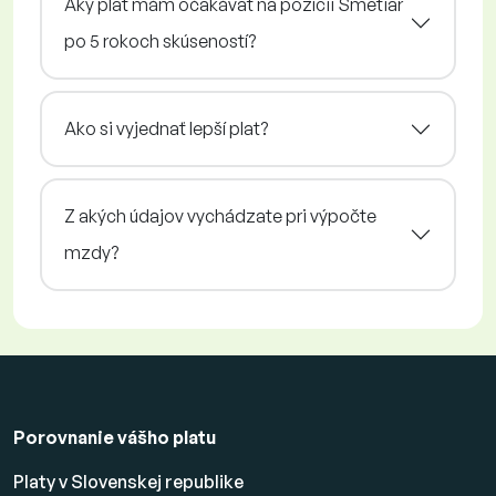
Aký plat mám očakávať na pozícii Smetiar
po 5 rokoch skúseností?
Ako si vyjednať lepší plat?
Z akých údajov vychádzate pri výpočte
mzdy?
Porovnanie vášho platu
Platy v Slovenskej republike