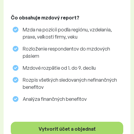
Čo obsahuje mzdový report?
Mzda na pozícii podľa regiónu, vzdelania,
praxe, veľkosti firmy, veku
Rozloženie respondentov do mzdových
pásiem
Mzdové rozpätie od 1. do 9. decilu
Rozpis všetkých sledovaných nefinančných
benefitov
Analýza finančných benefitov
Vytvoriť účet a objednať