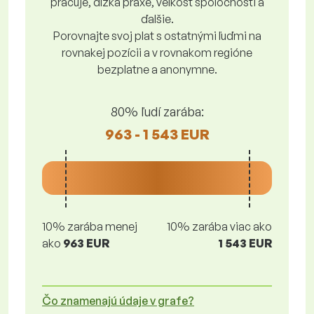
pracuje, dĺžka praxe, veľkosť spoločnosti a
ďalšie.
Porovnajte svoj plat s ostatnými ľuďmi na
rovnakej pozícii a v rovnakom regióne
bezplatne a anonymne.
80% ľudí zarába:
963 - 1 543 EUR
10% zarába menej
10% zarába viac ako
ako
963 EUR
1 543 EUR
Čo znamenajú údaje v grafe?