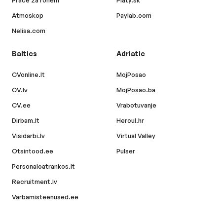
Práce za rohem
Platy.sk
Atmoskop
Paylab.com
Nelisa.com
Baltics
Adriatic
CVonline.lt
MojPosao
CV.lv
MojPosao.ba
CV.ee
Vrabotuvanje
Dirbam.lt
Hercul.hr
Visidarbi.lv
Virtual Valley
Otsintood.ee
Pulser
Personaloatrankos.lt
Recruitment.lv
Varbamisteenused.ee