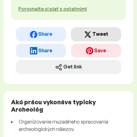
Porovnajte si plat s ostatnými
Share
Tweet
Share
Save
Get link
Akú prácu vykonáva typicky
Archeológ
Organizovanie muzeálneho spracovania
archeologických nálezov.