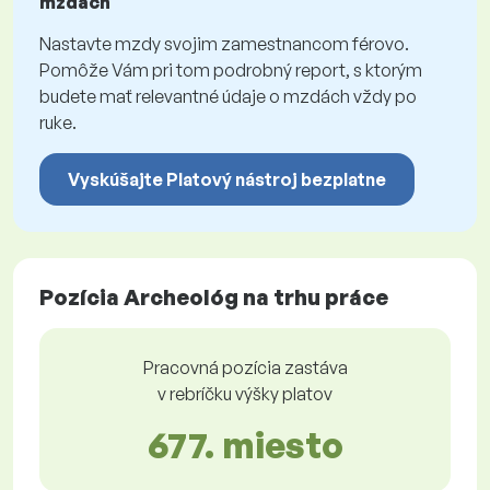
mzdách
Nastavte mzdy svojim zamestnancom férovo.
Pomôže Vám pri tom podrobný report, s ktorým
budete mať relevantné údaje o mzdách vždy po
ruke.
Vyskúšajte Platový nástroj bezplatne
Pozícia Archeológ na trhu práce
Pracovná pozícia zastáva
v rebríčku výšky platov
677. miesto