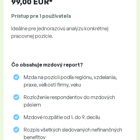
99,00 EUR*
Prístup pre 1 používateľa
Ideálne pre jednorazovú analýzu konkrétnej
pracovnej pozície.
Čo obsahuje mzdový report?
Mzda na pozícii podľa regiónu, vzdelania,
praxe, veľkosti firmy, veku
Rozloženie respondentov do mzdových
pásiem
Mzdové rozpätie od 1. do 9. decilu
Rozpis všetkých sledovaných nefinančných
benefitov