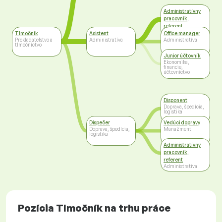
Administratívny
pracovník,
referent
Administratíva
Tlmočník
Asistent
Office manager
Prekladateľstvo a
Administratíva
Administratíva
tlmočníctvo
Junior účtovník
Ekonomika,
financie,
účtovníctvo
Disponent
Doprava, špedícia,
logistika
Dispečer
Vedúci dopravy
Doprava, špedícia,
Manažment
logistika
Administratívny
pracovník,
referent
Administratíva
Pozícia Tlmočník na trhu práce