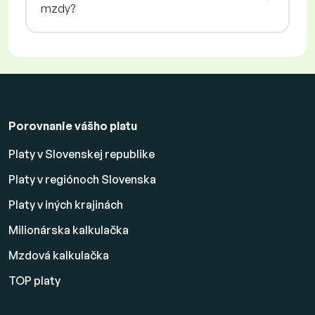
mzdy?
Porovnanie vášho platu
Platy v Slovenskej republike
Platy v regiónoch Slovenska
Platy v iných krajinách
Milionárska kalkulačka
Mzdová kalkulačka
TOP platy