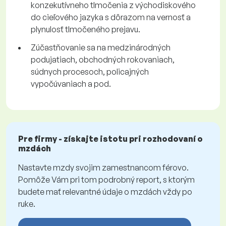
konzekutívneho tlmočenia z východiskového
do cieľového jazyka s dôrazom na vernosť a
plynulosť tlmočeného prejavu.
Zúčastňovanie sa na medzinárodných
podujatiach, obchodných rokovaniach,
súdnych procesoch, policajných
vypočúvaniach a pod.
Pre firmy - získajte istotu pri rozhodovaní o
mzdách
Nastavte mzdy svojim zamestnancom férovo.
Pomôže Vám pri tom podrobný report, s ktorým
budete mať relevantné údaje o mzdách vždy po
ruke.