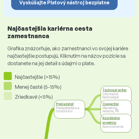
Vyskúšajte Platový nástroj bezplatne
Najčastejšia kariérna cesta
zamestnanca
Grafika znázorňuje, ako zamestnanci vo svojej kariére
najčastejšie postupujú. Kliknutím na názov pozície sa
dostanete na jej detail s údajmi o plate.
Najčastejšie (>15%)
Menej časté (5-15%)
Technical writer
Informačné
Zriedkavé (<5%)
technológie
Prekladateľ
Copywriter
Prekladateľstvo a
Marketing,
tlmočníctvo
reklama, PR
Koordinátor
projektov
Administratíva