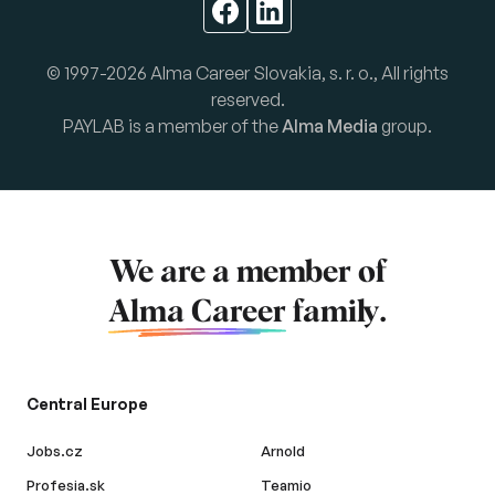
© 1997-2026 Alma Career Slovakia, s. r. o., All rights
reserved.
PAYLAB is a member of the
Alma Media
group.
We are a member of
Alma Career
family.
Central Europe
Jobs.cz
Arnold
Profesia.sk
Teamio