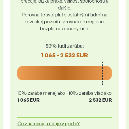
pracuje, dĺžka praxe, veľkosť spoločnosti a
ďalšie.
Porovnajte svoj plat s ostatnými ľuďmi na
rovnakej pozícii a v rovnakom regióne
bezplatne a anonymne.
80% ľudí zarába:
1 065 - 2 532 EUR
10% zarába menej ako
10% zarába viac ako
1 065 EUR
2 532 EUR
Čo znamenajú údaje v grafe?