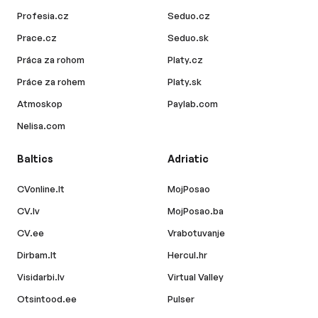
Profesia.cz
Seduo.cz
Prace.cz
Seduo.sk
Práca za rohom
Platy.cz
Práce za rohem
Platy.sk
Atmoskop
Paylab.com
Nelisa.com
Baltics
Adriatic
CVonline.lt
MojPosao
CV.lv
MojPosao.ba
CV.ee
Vrabotuvanje
Dirbam.lt
Hercul.hr
Visidarbi.lv
Virtual Valley
Otsintood.ee
Pulser