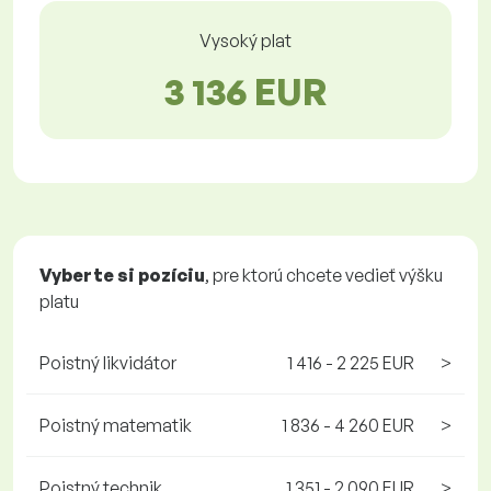
Vysoký plat
3 136 EUR
Vyberte si pozíciu
, pre ktorú chcete vedieť výšku
platu
Poistný likvidátor
1 416 - 2 225 EUR
>
Poistný matematik
1 836 - 4 260 EUR
>
Poistný technik
1 351 - 2 090 EUR
>