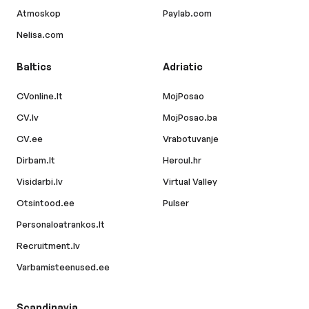
Atmoskop
Paylab.com
Nelisa.com
Baltics
Adriatic
CVonline.lt
MojPosao
CV.lv
MojPosao.ba
CV.ee
Vrabotuvanje
Dirbam.lt
Hercul.hr
Visidarbi.lv
Virtual Valley
Otsintood.ee
Pulser
Personaloatrankos.lt
Recruitment.lv
Varbamisteenused.ee
Scandinavia