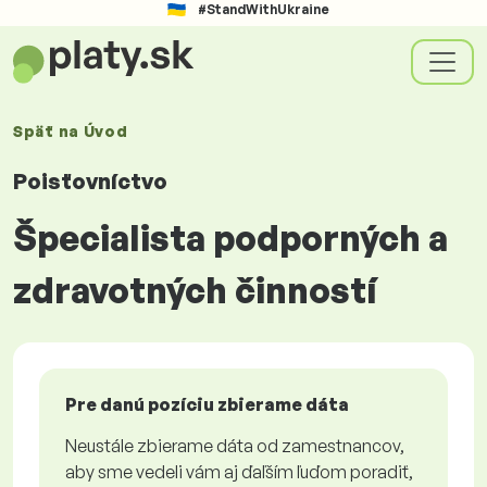
#StandWithUkraine
Späť na
Úvod
Poisťovníctvo
Špecialista podporných a
zdravotných činností
Pre danú pozíciu zbierame dáta
Neustále zbierame dáta od zamestnancov,
aby sme vedeli vám aj ďaľším ľuďom poradiť,