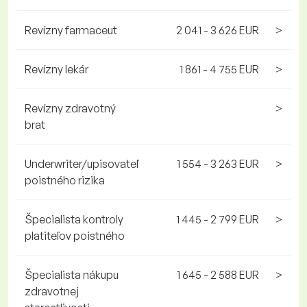
Revízny farmaceut
2 041 - 3 626 EUR
>
Revízny lekár
1 861 - 4 755 EUR
>
Revízny zdravotný
>
brat
Underwriter/upisovateľ
1 554 - 3 263 EUR
>
poistného rizika
Špecialista kontroly
1 445 - 2 799 EUR
>
platiteľov poistného
Špecialista nákupu
1 645 - 2 588 EUR
>
zdravotnej