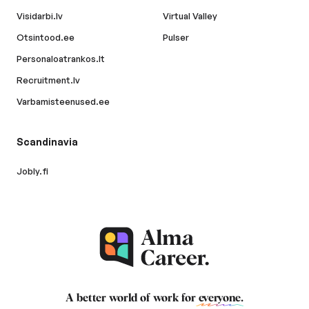
Visidarbi.lv
Virtual Valley
Otsintood.ee
Pulser
Personaloatrankos.lt
Recruitment.lv
Varbamisteenused.ee
Scandinavia
Jobly.fi
A better world of work for
everyone
.