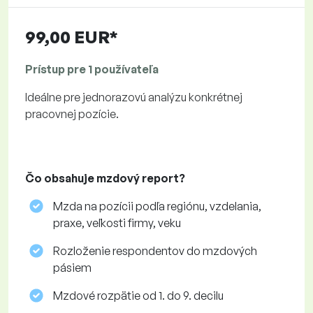
99,00 EUR*
Prístup pre 1 používateľa
Ideálne pre jednorazovú analýzu konkrétnej
pracovnej pozície.
Čo obsahuje mzdový report?
Mzda na pozícii podľa regiónu, vzdelania,
praxe, veľkosti firmy, veku
Rozloženie respondentov do mzdových
pásiem
Mzdové rozpätie od 1. do 9. decilu