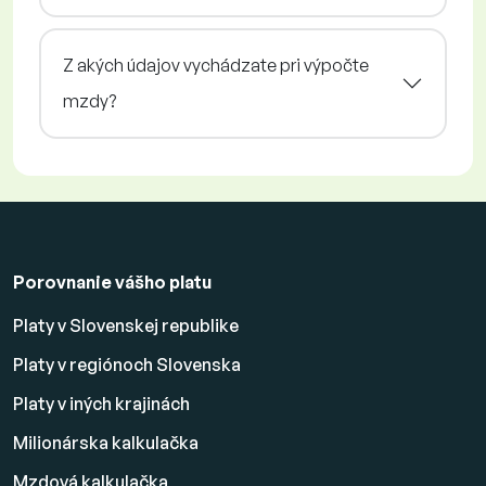
Z akých údajov vychádzate pri výpočte
mzdy?
Porovnanie vášho platu
Platy v Slovenskej republike
Platy v regiónoch Slovenska
Platy v iných krajinách
Milionárska kalkulačka
Mzdová kalkulačka