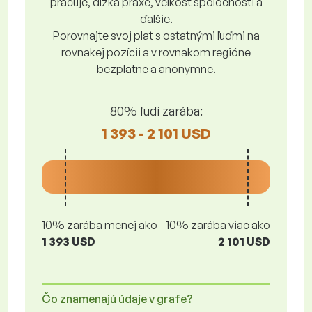
pracuje, dĺžka praxe, veľkosť spoločnosti a
ďalšie.
Porovnajte svoj plat s ostatnými ľuďmi na
rovnakej pozícii a v rovnakom regióne
bezplatne a anonymne.
80% ľudí zarába:
1 393 - 2 101 USD
10% zarába menej ako
10% zarába viac ako
1 393 USD
2 101 USD
Čo znamenajú údaje v grafe?