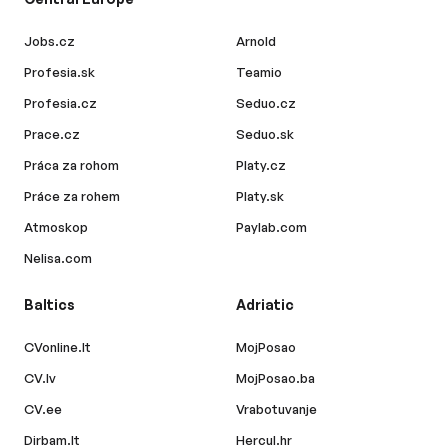
Jobs.cz
Arnold
Profesia.sk
Teamio
Profesia.cz
Seduo.cz
Prace.cz
Seduo.sk
Práca za rohom
Platy.cz
Práce za rohem
Platy.sk
Atmoskop
Paylab.com
Nelisa.com
Baltics
Adriatic
CVonline.lt
MojPosao
CV.lv
MojPosao.ba
CV.ee
Vrabotuvanje
Dirbam.lt
Hercul.hr