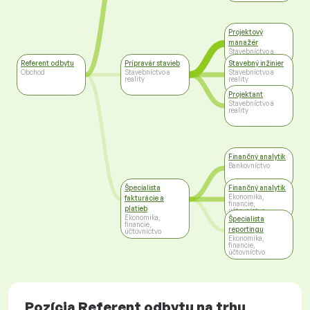
Projektový
manažér
Stavebníctvo a
reality
Referent odbytu
Prípravár stavieb
Stavebný inžinier
Obchod
Stavebníctvo a
Stavebníctvo a
reality
reality
Projektant
Stavebníctvo a
reality
Finančný analytik
Bankovníctvo
Špecialista
Finančný analytik
Ekonomika,
fakturácie a
financie,
platieb
účtovníctvo
Ekonomika,
Špecialista
financie,
reportingu
účtovníctvo
Ekonomika,
financie,
účtovníctvo
Pozícia Referent odbytu na trhu