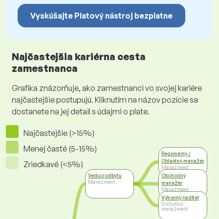
Vyskúšajte Platový nástroj bezplatne
Najčastejšia kariérna cesta
zamestnanca
Grafika znázorňuje, ako zamestnanci vo svojej kariére
najčastejšie postupujú. Kliknutím na názov pozície sa
dostanete na jej detail s údajmi o plate.
Najčastejšie (>15%)
Menej časté (5-15%)
Regionálny /
Oblastný manažér
Zriedkavé (<5%)
Manažment
Vedúci odbytu
Obchodný
Manažment
manažér
Manažment
Výkonný riaditeľ
Vrcholový
manažment