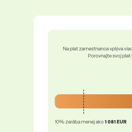
Na plat zamestnanca vplýva viace
Porovnajte svoj plat
10% zarába menej ako
1 081 EUR