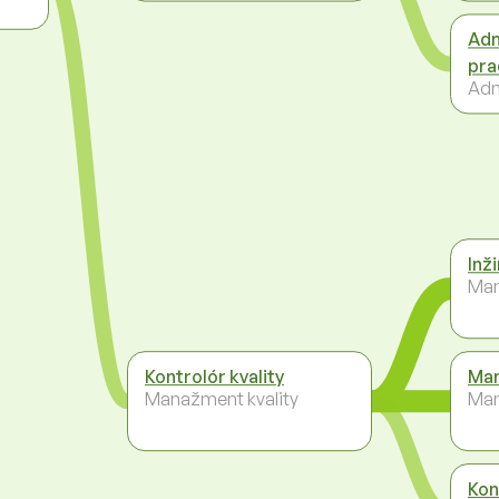
Adm
pra
Adm
Inži
Man
Kontrolór kvality
Man
Manažment kvality
Ma
Kon