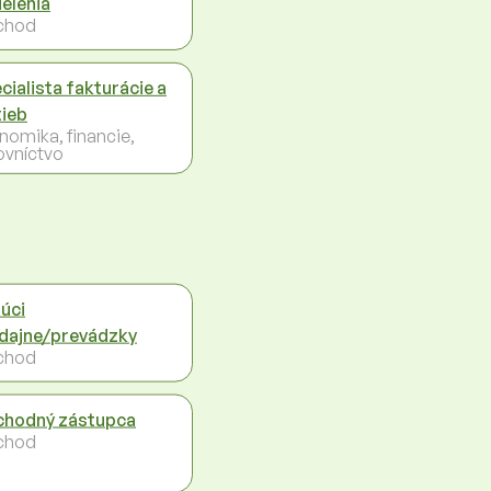
elenia
chod
cialista fakturácie a
tieb
nomika, financie,
ovníctvo
úci
dajne/prevádzky
chod
hodný zástupca
chod