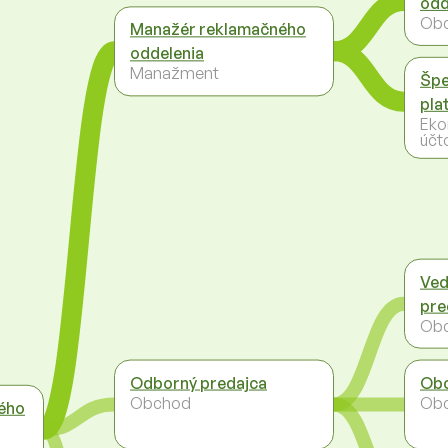
odd
Ob
Manažér reklamačného
oddelenia
Manažment
Špe
pla
Eko
účt
Ved
pre
Ob
Odborný predajca
Obc
Obchod
Ob
ého