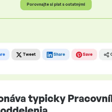
Porovnajte si plat s ostatnými
are
Tweet
Share
Save
onáva typicky Pracovní
oddelenia