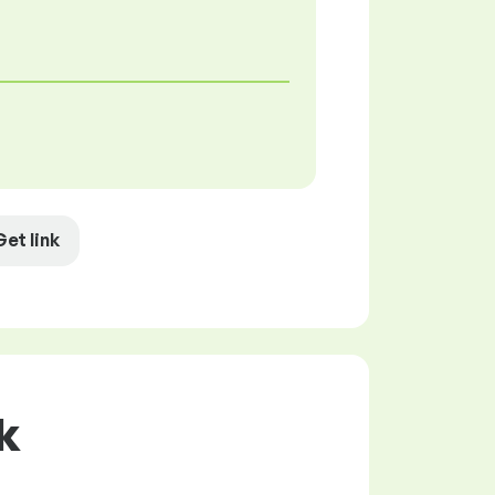
Get link
k