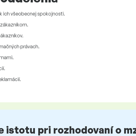
k ich všeobecnej spokojnosti.
 zákazníkom.
zákazníkov.
amačných právach.
rmami.
ií.
eklamácií.
te istotu pri rozhodovaní o 