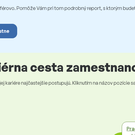
rovo. Pomôže Vám pri tom podrobný report, s ktorým budet
atne
riérna cesta zamestnan
 kariére najčastejšie postupujú. Kliknutím na názov pozície sa 
Pra