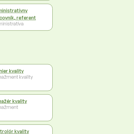
inistratívny
covník, referent
inistratíva
nier kvality
ažment kvality
ažér kvality
nažment
trolór kvality