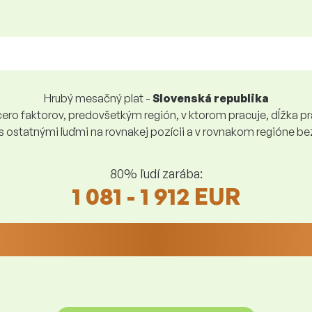
Hrubý mesačný plat -
Slovenská republika
ro faktorov, predovšetkým región, v ktorom pracuje, dĺžka pra
 s ostatnými ľuďmi na rovnakej pozícii a v rovnakom regióne 
80% ľudí zarába:
1 081 - 1 912 EUR