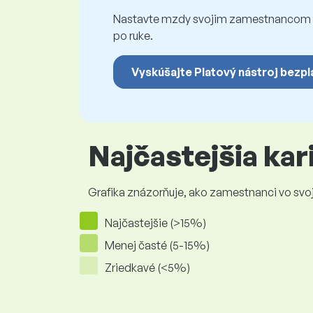
Nastavte mzdy svojim zamestnancom fé
po ruke.
Vyskúšajte Platový nástroj bezpl
Najčastejšia ka
Grafika znázorňuje, ako zamestnanci vo svojej
Najčastejšie (>15%)
Menej časté (5-15%)
Zriedkavé (<5%)