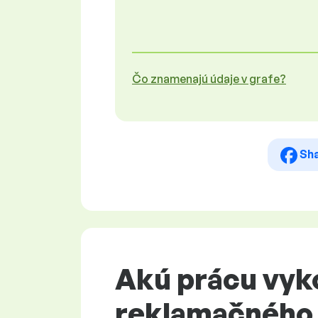
Čo znamenajú údaje v grafe?
Sh
Akú prácu vyk
reklamačného 