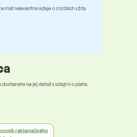
e mať relevantné údaje o mzdách vždy
ca
dostanete na jej detail s údajmi o plate.
covník reklamačného