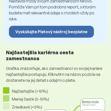
Nastavte mzdy svojim zamestnancom férovo.
Pomôže Vám pri tom podrobný report, s ktorým
budete mať relevantné údaje o mzdách vždy po
ruke.
Vyskúšajte Platový nástroj bezplatne
Najčastejšia kariérna cesta
zamestnanca
Grafika znázorňuje, ako zamestnanci vo svojej kariére
najčastejšie postupujú. Kliknutím na názov pozície sa
dostanete na jej detail s údajmi o plate.
Najčastejšie (>15%)
Menej časté (5-15%)
Majster výroby
Manažment
Zriedkavé (<5%)