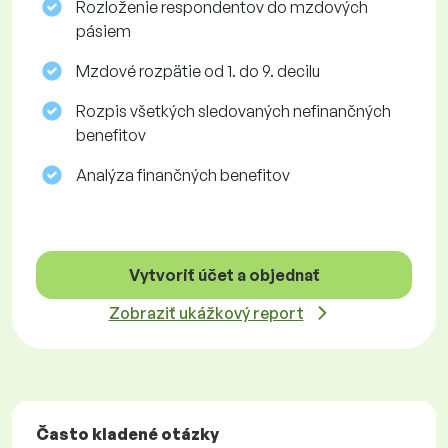
Rozloženie respondentov do mzdových
pásiem
Mzdové rozpätie od 1. do 9. decilu
Rozpis všetkých sledovaných nefinančných
benefitov
Analýza finančných benefitov
Vytvoriť účet a objednať
Zobraziť ukážkový report
Často kladené otázky