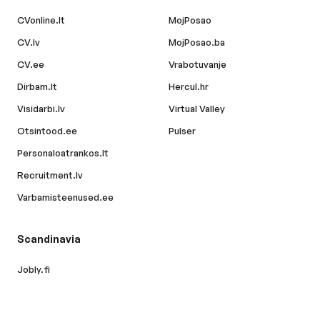
CVonline.lt
MojPosao
CV.lv
MojPosao.ba
CV.ee
Vrabotuvanje
Dirbam.lt
Hercul.hr
Visidarbi.lv
Virtual Valley
Otsintood.ee
Pulser
Personaloatrankos.lt
Recruitment.lv
Varbamisteenused.ee
Scandinavia
Jobly.fi