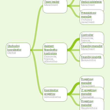
Team leader
Vedúci oddelenia
Manažment
Manažment
Prevádzkový
manažér
Vrcholový
manažment
Controller
Ekonomika,
financie,
účtovníctvo
Obchodný
Asistent
Finančný manažér
Manažment
koordinátor
finančného
Obchod
kontrolóra
Ekonomika,
Finančný analytik
financie,
Bankovníctvo
účtovníctvo
Projektový
manažér
Manažment
Koordinátor
IT projektový
projektov
manažér
Administratíva
Informačné
technológie
Projektový
manažér
Stavebníctvo a