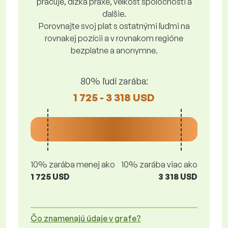
pracuje, dĺžka praxe, veľkosť spoločnosti a
ďalšie.
Porovnajte svoj plat s ostatnými ľuďmi na
rovnakej pozícii a v rovnakom regióne
bezplatne a anonymne.
80% ľudí zarába:
1 725 - 3 318 USD
10% zarába menej ako
10% zarába viac ako
1 725 USD
3 318 USD
Čo znamenajú údaje v grafe?