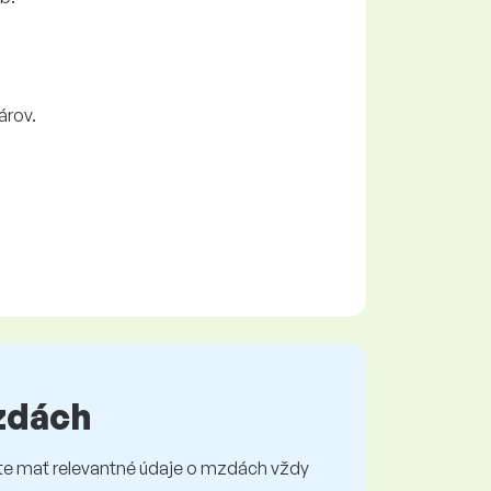
árov.
mzdách
e mať relevantné údaje o mzdách vždy