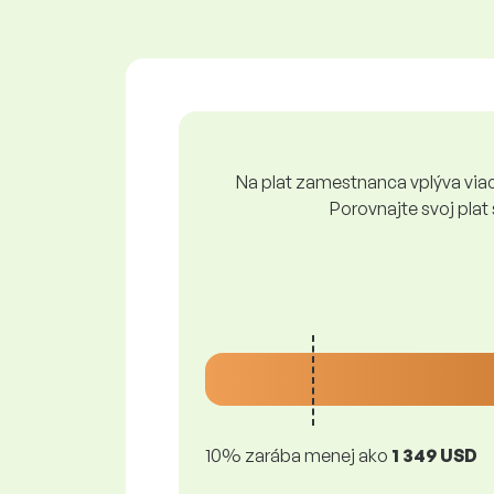
Na plat zamestnanca vplýva viace
Porovnajte svoj plat
10% zarába menej ako
1 349 USD