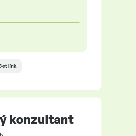
Get link
ý konzultant
b.