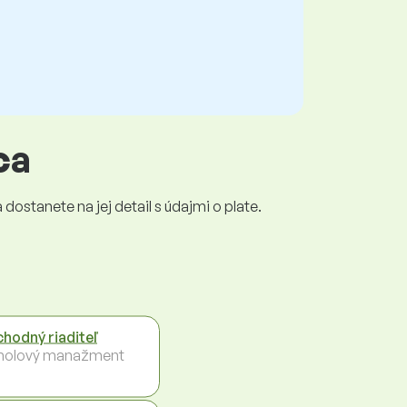
ca
dostanete na jej detail s údajmi o plate.
hodný riaditeľ
holový manažment