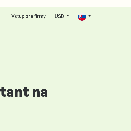
Vstup pre firmy
USD
tant na