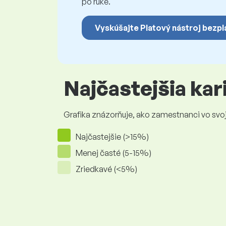
po ruke.
Vyskúšajte Platový nástroj bezpl
Najčastejšia ka
Grafika znázorňuje, ako zamestnanci vo svojej
Najčastejšie (>15%)
Menej časté (5-15%)
Zriedkavé (<5%)