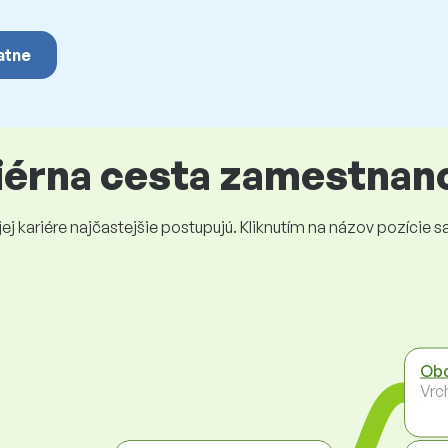
atne
riérna cesta zamestnan
 kariére najčastejšie postupujú. Kliknutím na názov pozície sa 
Obc
Vrc