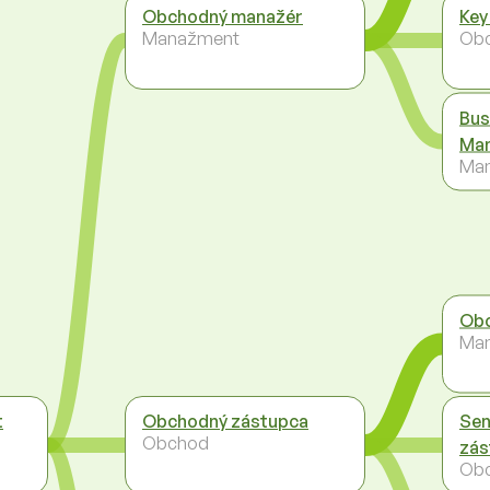
Obchodný manažér
Key
Manažment
Ob
Bus
Ma
Ma
Obc
Ma
t
Obchodný zástupca
Sen
Obchod
zás
Ob