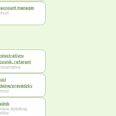
 account manager
chod
inistratívny
covník, referent
inistratíva
úci
dajne/prevádzky
chod
adník
rava, špedícia,
stika