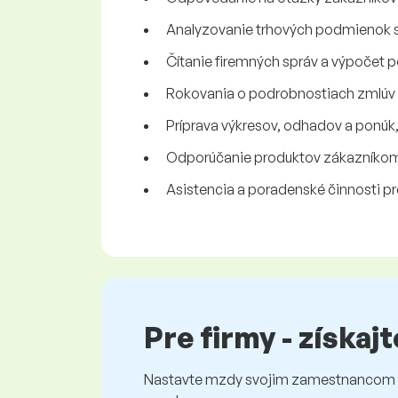
Analyzovanie trhových podmienok s 
Čítanie firemných správ a výpočet p
Rokovania o podrobnostiach zmlúv a
Príprava výkresov, odhadov a ponúk
Odporúčanie produktov zákazníkom 
Asistencia a poradenské činnosti pre
Pre firmy - získaj
Nastavte mzdy svojim zamestnancom fé