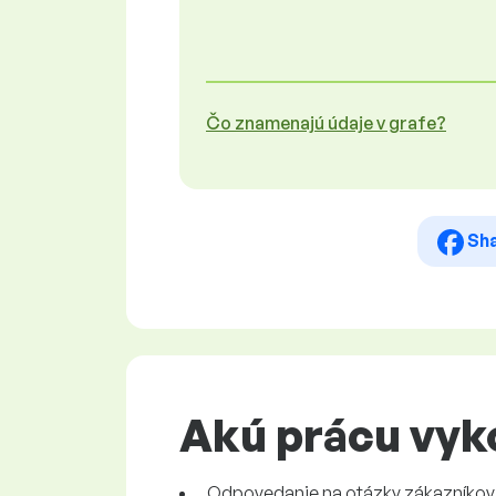
Čo znamenajú údaje v grafe?
Sh
Akú prácu vyk
Odpovedanie na otázky zákazníkov o