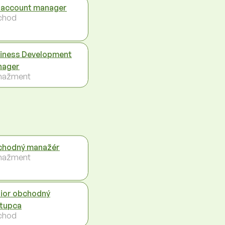
 account manager
chod
iness Development
nager
nažment
hodný manažér
nažment
ior obchodný
tupca
chod