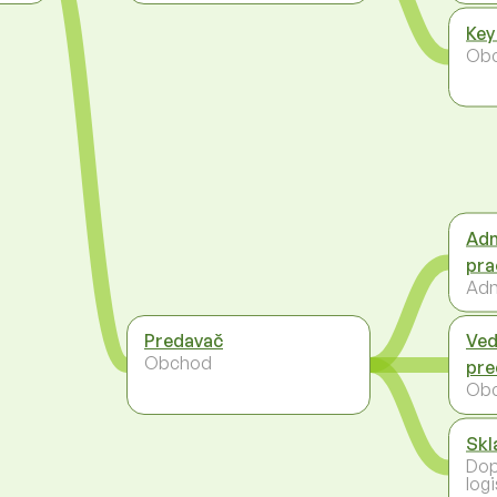
Key
Ob
Adm
pra
Adm
Predavač
Ved
Obchod
pre
Ob
Skl
Dop
logi