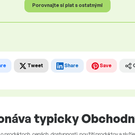
Porovnajte si plat s ostatnými
are
Tweet
Share
Save
onáva typicky Obchodn
 produktoch, cenách, dostupnosti, použití produktov a služie