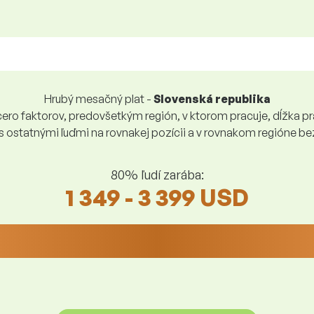
Hrubý mesačný plat -
Slovenská republika
ro faktorov, predovšetkým región, v ktorom pracuje, dĺžka pra
 s ostatnými ľuďmi na rovnakej pozícii a v rovnakom regióne 
80% ľudí zarába:
1 349 - 3 399 USD