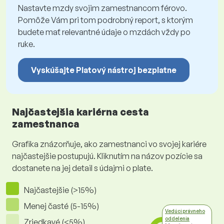
Nastavte mzdy svojim zamestnancom férovo.
Pomôže Vám pri tom podrobný report, s ktorým
budete mať relevantné údaje o mzdách vždy po
ruke.
Vyskúšajte Platový nástroj bezplatne
Najčastejšia kariérna cesta
zamestnanca
Grafika znázorňuje, ako zamestnanci vo svojej kariére
najčastejšie postupujú. Kliknutím na názov pozície sa
dostanete na jej detail s údajmi o plate.
Najčastejšie (>15%)
Menej časté (5-15%)
Vedúci právneho
oddelenia
Zriedkavé (<5%)