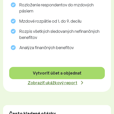
Rozloženie respondentov do mzdových
pásiem
Mzdové rozpätie od 1. do 9. decilu
Rozpis všetkých sledovaných nefinančných
benefitov
Analýza finančných benefitov
Vytvoriť účet a objednať
Zobraziť ukážkový report
Často kladené otázky