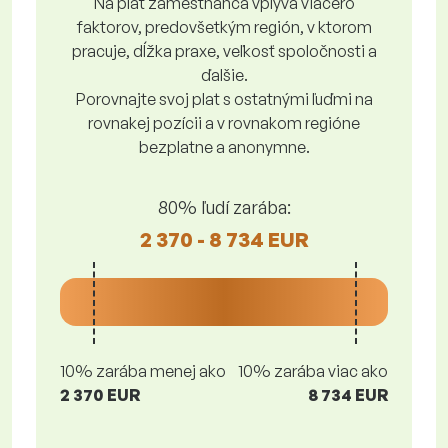
Na plat zamestnanca vplýva viacero
faktorov, predovšetkým región, v ktorom
pracuje, dĺžka praxe, veľkosť spoločnosti a
ďalšie.
Porovnajte svoj plat s ostatnými ľuďmi na
rovnakej pozícii a v rovnakom regióne
bezplatne a anonymne.
80% ľudí zarába:
2 370 - 8 734 EUR
10% zarába menej ako
10% zarába viac ako
2 370 EUR
8 734 EUR