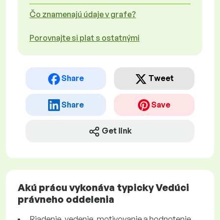
Čo znamenajú údaje v grafe?
Porovnajte si plat s ostatnými
Share
Tweet
Share
Save
Get link
Akú prácu vykonáva typicky Vedúci
právneho oddelenia
Riadenie, vedenie, motivovanie a hodnotenie