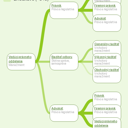
Manažment
Právnik
Firemný právnik
Právo a legislatíva
Právo a legislatíva
Advokát
Právo a legislatíva
Generálny riaditeľ
Vrcholový
manažment
Vedúci právneho
Riaditeľ odboru
Výkonný riaditeľ
Štátna správa,
Vrcholový
oddelenia
samospráva
manažment
Manažment
Obchodný riaditeľ
Vrcholový
manažment
Právnik
Právo a legislatíva
Advokát
Firemný právnik
Právo a legislatíva
Právo a legislatíva
Vedúci právneho
oddelenia