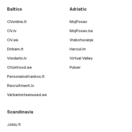
Baltics
Adriatic
CVonline.lt
MojPosao
CV.lv
MojPosao.ba
CV.ee
Vrabotuvanje
Dirbam.lt
Hercul.hr
Visidarbi.lv
Virtual Valley
Otsintood.ee
Pulser
Personaloatrankos.lt
Recruitment.lv
Varbamisteenused.ee
Scandinavia
Jobly.fi