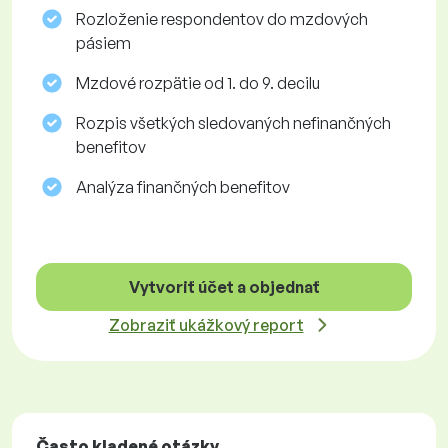
Rozloženie respondentov do mzdových
pásiem
Mzdové rozpätie od 1. do 9. decilu
Rozpis všetkých sledovaných nefinančných
benefitov
Analýza finančných benefitov
Vytvoriť účet a objednať
Zobraziť ukážkový report
Často kladené otázky