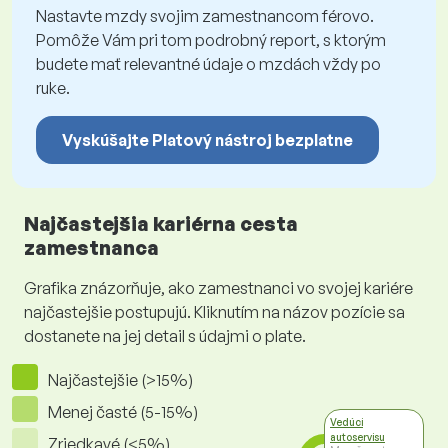
Nastavte mzdy svojim zamestnancom férovo.
Pomôže Vám pri tom podrobný report, s ktorým
budete mať relevantné údaje o mzdách vždy po
ruke.
Vyskúšajte Platový nástroj bezplatne
Najčastejšia kariérna cesta
zamestnanca
Grafika znázorňuje, ako zamestnanci vo svojej kariére
najčastejšie postupujú. Kliknutím na názov pozície sa
dostanete na jej detail s údajmi o plate.
Najčastejšie (>15%)
Menej časté (5-15%)
Vedúci
autoservisu
Zriedkavé (<5%)