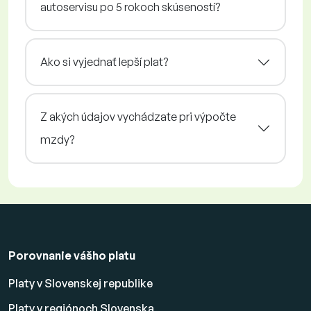
autoservisu po 5 rokoch skúseností?
Ako si vyjednať lepší plat?
Z akých údajov vychádzate pri výpočte
mzdy?
Porovnanie vášho platu
Platy v Slovenskej republike
Platy v regiónoch Slovenska