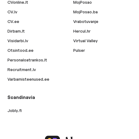
CVonline.lt
MojPosao
CV.lv
MojPosao.ba
CV.ee
Vrabotuvanje
Dirbam.lt
Hercul.hr
Visidarbi.lv
Virtual Valley
Otsintood.ee
Pulser
Personaloatrankos.lt
Recruitment.lv
Varbamisteenused.ee
Scandinavia
Jobly.fi