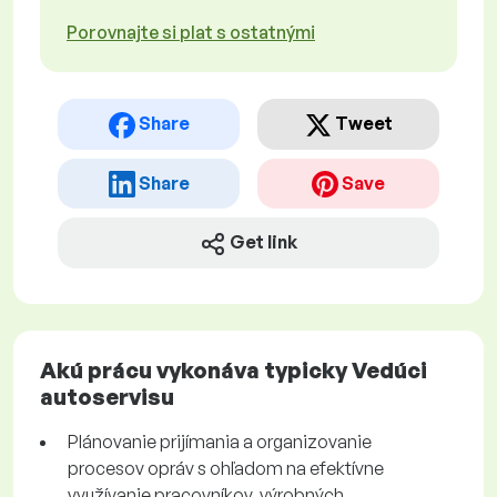
Porovnajte si plat s ostatnými
Share
Tweet
Share
Save
Get link
Akú prácu vykonáva typicky Vedúci
autoservisu
Plánovanie prijímania a organizovanie
procesov opráv s ohľadom na efektívne
využívanie pracovníkov, výrobných