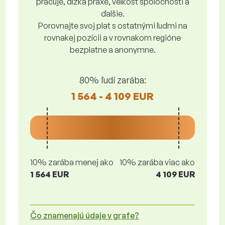
pracuje, dĺžka praxe, veľkosť spoločnosti a
ďalšie.
Porovnajte svoj plat s ostatnými ľuďmi na
rovnakej pozícii a v rovnakom regióne
bezplatne a anonymne.
80% ľudí zarába:
1 564 - 4 109 EUR
10% zarába menej ako
10% zarába viac ako
1 564 EUR
4 109 EUR
Čo znamenajú údaje v grafe?