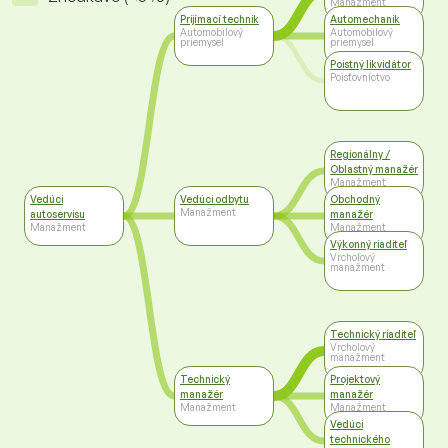
Manažment
Prijímací technik
Automechanik
Automobilový
Automobilový
priemysel
priemysel
Poistný likvidátor
Poisťovníctvo
Regionálny /
Oblastný manažér
Manažment
Vedúci
Vedúci odbytu
Obchodný
Manažment
autoservisu
manažér
Manažment
Manažment
Výkonný riaditeľ
Vrcholový
manažment
Technický riaditeľ
Vrcholový
manažment
Technický
Projektový
manažér
manažér
Manažment
Manažment
Vedúci
technického