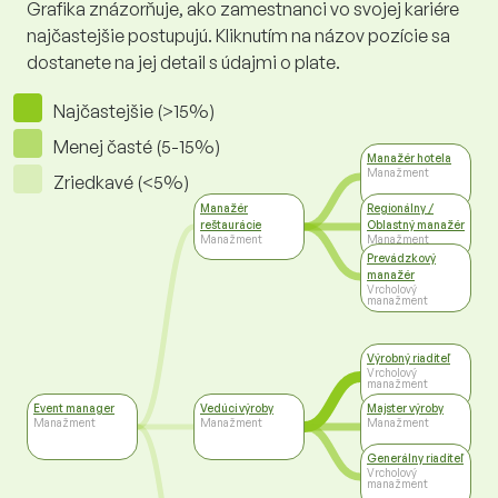
Grafika znázorňuje, ako zamestnanci vo svojej kariére
najčastejšie postupujú. Kliknutím na názov pozície sa
dostanete na jej detail s údajmi o plate.
Najčastejšie (>15%)
Menej časté (5-15%)
Manažér hotela
Manažment
Zriedkavé (<5%)
Manažér
Regionálny /
reštaurácie
Oblastný manažér
Manažment
Manažment
Prevádzkový
manažér
Vrcholový
manažment
Výrobný riaditeľ
Vrcholový
manažment
Event manager
Vedúci výroby
Majster výroby
Manažment
Manažment
Manažment
Generálny riaditeľ
Vrcholový
manažment