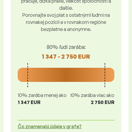
pracuje, dĺžka praxe, veľkosť spoločnosti a
ďalšie.
Porovnajte svoj plat s ostatnými ľuďmi na
rovnakej pozícii a v rovnakom regióne
bezplatne a anonymne.
80% ľudí zarába:
1 347 - 2 750 EUR
10% zarába menej ako
10% zarába viac ako
1 347 EUR
2 750 EUR
Čo znamenajú údaje v grafe?