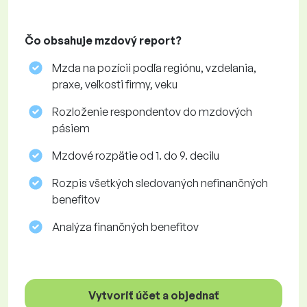
Čo obsahuje mzdový report?
Mzda na pozícii podľa regiónu, vzdelania,
praxe, veľkosti firmy, veku
Rozloženie respondentov do mzdových
pásiem
Mzdové rozpätie od 1. do 9. decilu
Rozpis všetkých sledovaných nefinančných
benefitov
Analýza finančných benefitov
Vytvoriť účet a objednať