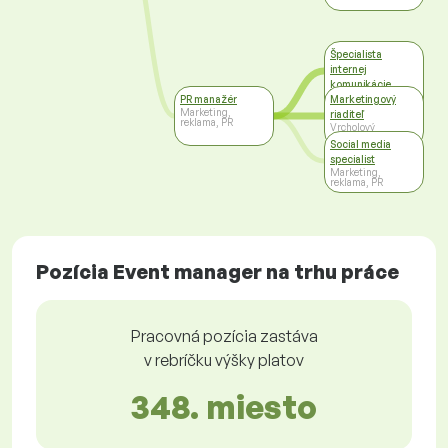
Špecialista
internej
komunikácie
Marketing,
PR manažér
Marketingový
reklama, PR
Marketing,
riaditeľ
reklama, PR
Vrcholový
manažment
Social media
specialist
Marketing,
reklama, PR
Pozícia Event manager na trhu práce
Pracovná pozícia zastáva
v rebríčku výšky platov
348. miesto