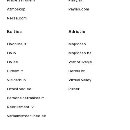
Práce za rohem
Platy.sk
Atmoskop
Paylab.com
Nelisa.com
Baltics
Adriatic
CVonline.lt
MojPosao
CV.lv
MojPosao.ba
CV.ee
Vrabotuvanje
Dirbam.lt
Hercul.hr
Visidarbi.lv
Virtual Valley
Otsintood.ee
Pulser
Personaloatrankos.lt
Recruitment.lv
Varbamisteenused.ee