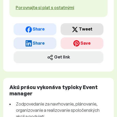
Porovnajte si plat s ostatnými
Share
Tweet
Share
Save
Get link
Akú prácu vykonáva typicky Event
manager
Zodpovedanie za navrhovanie, plánovanie,
organizovanie a realizovanie spoločenských
akcií a podujatí.