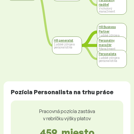
Personálny
riaditeľ
Vrcholový
manažment
HR Business
Partner
Ľudské zdroje a
personalistika
HR generalist
Personálny
Ľudské zdroje a
manažér
personalistika
Manažment
Personalista
Ľudské zdroje a
personalistika
Pozícia Personalista na trhu práce
Pracovná pozícia zastáva
v rebríčku výšky platov
459. miesto