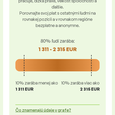
pracuje, dĺžka praxe, veľkosť spoločnosti a
ďalšie.
Porovnajte svoj plat s ostatnými ľuďmi na
rovnakej pozícii a v rovnakom regióne
bezplatne a anonymne.
80% ľudí zarába:
1 311 - 2 315 EUR
10% zarába menej ako
10% zarába viac ako
1 311 EUR
2 315 EUR
Čo znamenajú údaje v grafe?