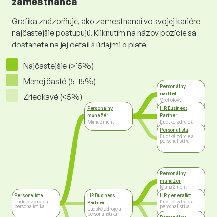
zamestnanca
Grafika znázorňuje, ako zamestnanci vo svojej kariére
najčastejšie postupujú. Kliknutím na názov pozície sa
dostanete na jej detail s údajmi o plate.
Najčastejšie (>15%)
Menej časté (5-15%)
Personálny
riaditeľ
Zriedkavé (<5%)
Vrcholový
manažment
Personálny
HR Business
manažér
Partner
Manažment
Ľudské zdroje a
personalistika
Personalista
Ľudské zdroje a
personalistika
Personálny
manažér
Manažment
Personalista
HR Business
HR generalist
Ľudské zdroje a
Ľudské zdroje a
Partner
personalistika
personalistika
Ľudské zdroje a
personalistika