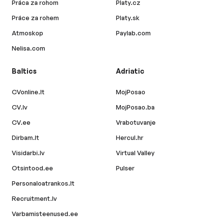
Práca za rohom
Platy.cz
Práce za rohem
Platy.sk
Atmoskop
Paylab.com
Nelisa.com
Baltics
Adriatic
CVonline.lt
MojPosao
CV.lv
MojPosao.ba
CV.ee
Vrabotuvanje
Dirbam.lt
Hercul.hr
Visidarbi.lv
Virtual Valley
Otsintood.ee
Pulser
Personaloatrankos.lt
Recruitment.lv
Varbamisteenused.ee