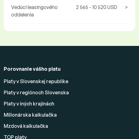
Vedúci leasingového
2 565 - 10 520 USD
>
oddelenia
Porovnanie vášho platu
Platy v Slovenskej republike
Platy v regiónoch Slovenska
Platy v iných krajinách
Milionárska kalkulačka
Mzdová kalkulačka
TOP platy