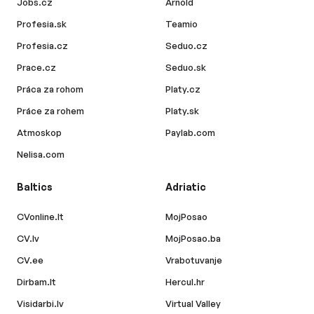
Jobs.cz
Arnold
Profesia.sk
Teamio
Profesia.cz
Seduo.cz
Prace.cz
Seduo.sk
Práca za rohom
Platy.cz
Práce za rohem
Platy.sk
Atmoskop
Paylab.com
Nelisa.com
Baltics
Adriatic
CVonline.lt
MojPosao
CV.lv
MojPosao.ba
CV.ee
Vrabotuvanje
Dirbam.lt
Hercul.hr
Visidarbi.lv
Virtual Valley