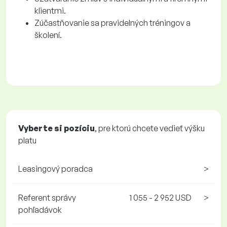
klientmi.
Zúčastňovanie sa pravidelných tréningov a
školení.
Vyberte si pozíciu
, pre ktorú chcete vedieť výšku
platu
Leasingový poradca
>
Referent správy
1 055 - 2 952 USD
>
pohľadávok