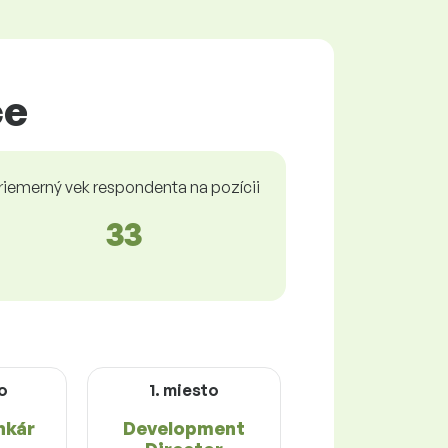
ce
riemerný vek respondenta na pozícii
33
o
1. miesto
nkár
Development