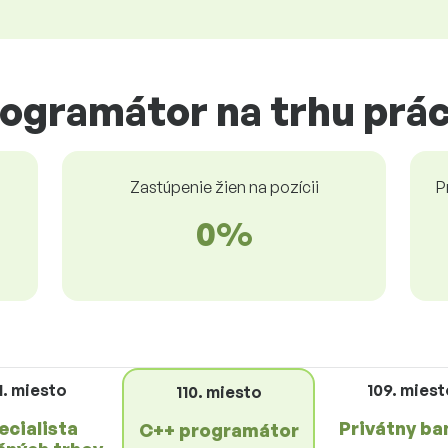
rogramátor na trhu prá
Zastúpenie žien na pozícii
P
0%
1. miesto
109. miest
110. miesto
ecialista
Privátny ba
C++ programátor