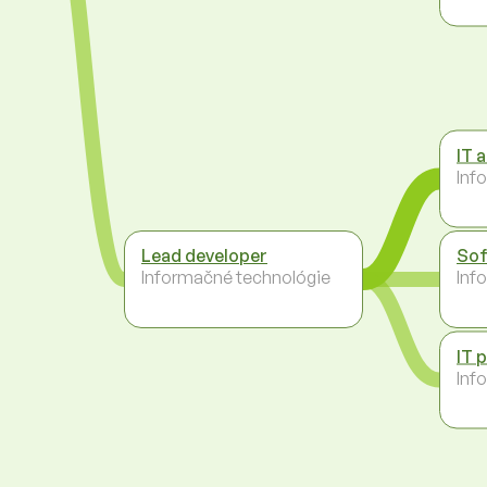
IT 
Inf
Lead developer
Sof
Informačné technológie
Inf
IT 
Inf