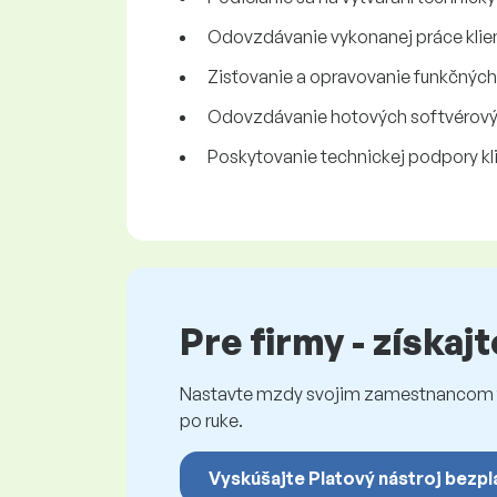
Odovzdávanie vykonanej práce klie
Zisťovanie a opravovanie funkčnýc
Odovzdávanie hotových softvérovýc
Poskytovanie technickej podpory k
Pre firmy - získaj
Nastavte mzdy svojim zamestnancom fé
po ruke.
Vyskúšajte Platový nástroj bezpl