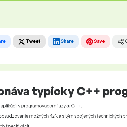
are
Tweet
Share
Save
onáva typicky C++ pro
 aplikácií v programovacom jazyku C++.
 posudzovanie možných rizík a s tým spojených technických p
ch špecifikácií.