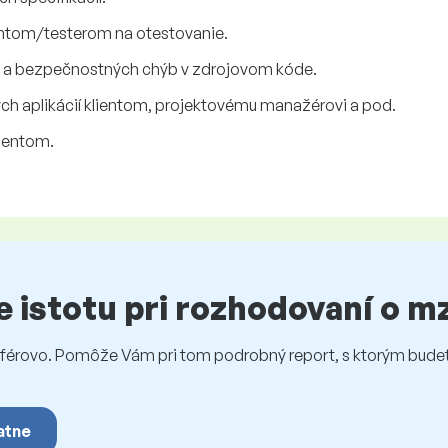
ntom/testerom na otestovanie.
h a bezpečnostných chýb v zdrojovom kóde.
h aplikácií klientom, projektovému manažérovi a pod.
lientom.
te istotu pri rozhodovaní o 
rovo. Pomôže Vám pri tom podrobný report, s ktorým budet
atne