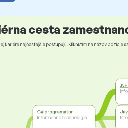
riérna cesta zamestnan
 kariére najčastejšie postupujú. Kliknutím na názov pozície sa 
.NE
Inf
C# programátor
Jav
Informačné technológie
Inf