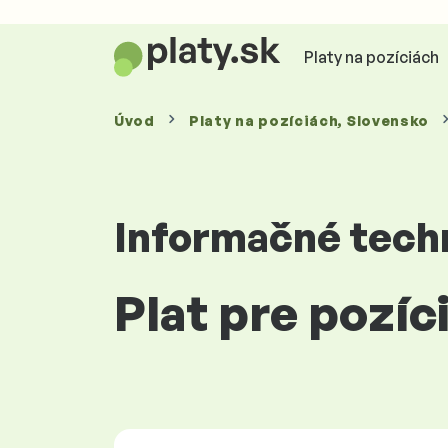
Platy na pozíciách
Úvod
Platy
na pozíciách
, Slovensko
Informačné tech
Plat pre pozí