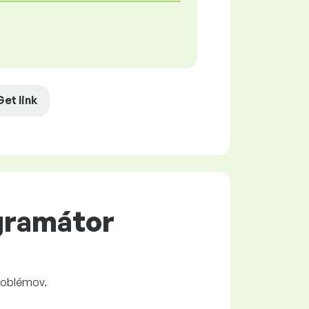
Get link
gramátor
roblémov.