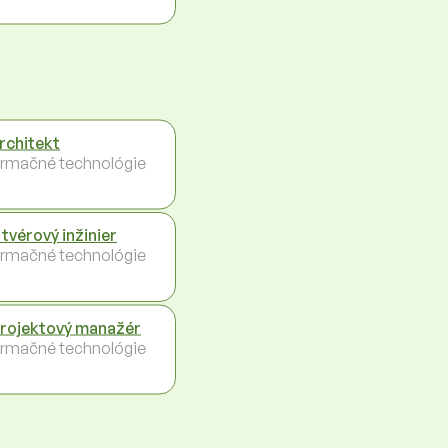
architekt
ormačné technológie
tvérový inžinier
ormačné technológie
projektový manažér
ormačné technológie