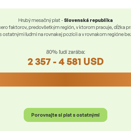
Hrubý mesačný plat -
Slovenská republika
ro faktorov, predovšetkým región, v ktorom pracuje, dĺžka pra
 s ostatnými ľuďmi na rovnakej pozícii a v rovnakom regióne 
80% ľudí zarába:
2 357 - 4 581 USD
Porovnajte si plat s ostatnými