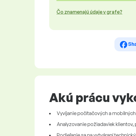
Čo znamenajú údaje v grafe?
Sh
Akú prácu vyk
Vyvíjanie počítačových a mobilných
Analyzovanie požiadaviek klientov,
Podieľanie sa na vytváraní technický