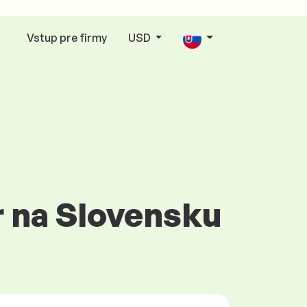
Vstup pre firmy
USD
r na Slovensku