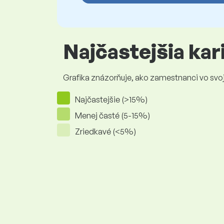
Najčastejšia ka
Grafika znázorňuje, ako zamestnanci vo svojej
Najčastejšie (>15%)
Menej časté (5-15%)
Zriedkavé (<5%)