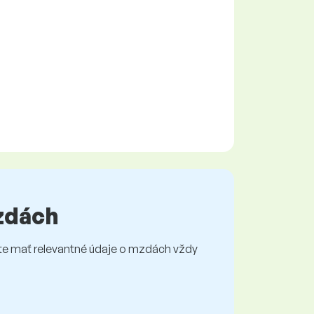
mzdách
e mať relevantné údaje o mzdách vždy