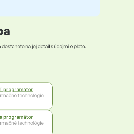
ca
dostanete na jej detail s údajmi o plate.
T programátor
ormačné technológie
a programátor
ormačné technológie