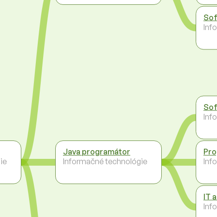
Sof
Inf
Sof
Inf
Java programátor
Pro
ie
Informačné technológie
Inf
IT 
Inf