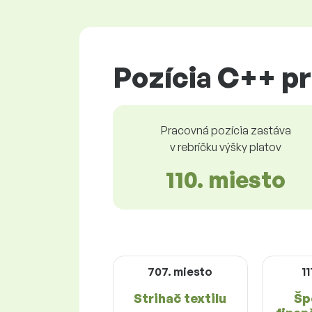
Pozícia C++ p
Pracovná pozícia zastáva
v rebríčku výšky platov
110. miesto
707. miesto
11
Strihač textilu
Šp