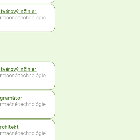
tvérový inžinier
ormačné technológie
tvérový inžinier
ormačné technológie
gramátor
ormačné technológie
architekt
ormačné technológie