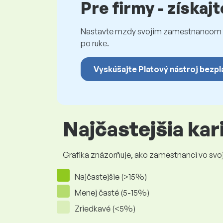
Pre firmy - získaj
Nastavte mzdy svojim zamestnancom fé
po ruke.
Vyskúšajte Platový nástroj bezpl
Najčastejšia ka
Grafika znázorňuje, ako zamestnanci vo svojej
Najčastejšie (>15%)
Menej časté (5-15%)
Zriedkavé (<5%)