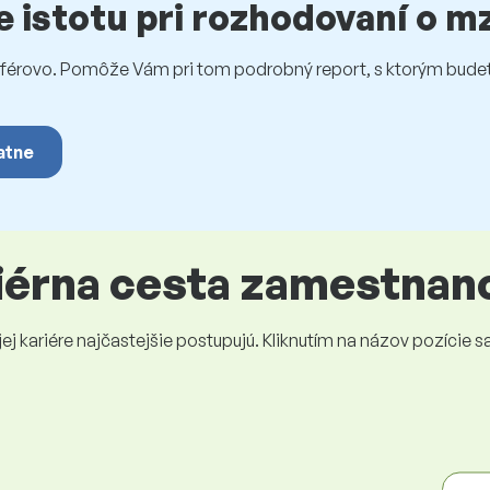
te istotu pri rozhodovaní o 
rovo. Pomôže Vám pri tom podrobný report, s ktorým budet
atne
riérna cesta zamestnan
 kariére najčastejšie postupujú. Kliknutím na názov pozície sa 