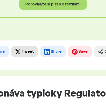
Porovnajte si plat s ostatnými
are
Tweet
Share
Save
náva typicky Regulator