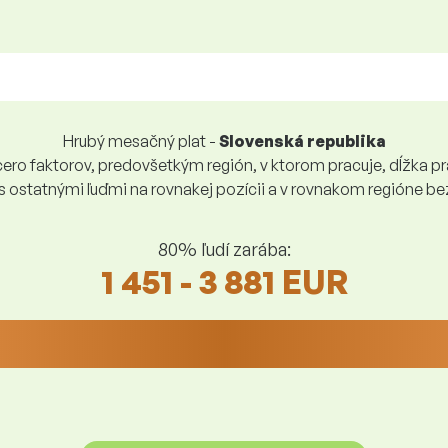
Hrubý mesačný plat -
Slovenská republika
ro faktorov, predovšetkým región, v ktorom pracuje, dĺžka pra
 s ostatnými ľuďmi na rovnakej pozícii a v rovnakom regióne 
80% ľudí zarába:
1 451 - 3 881 EUR