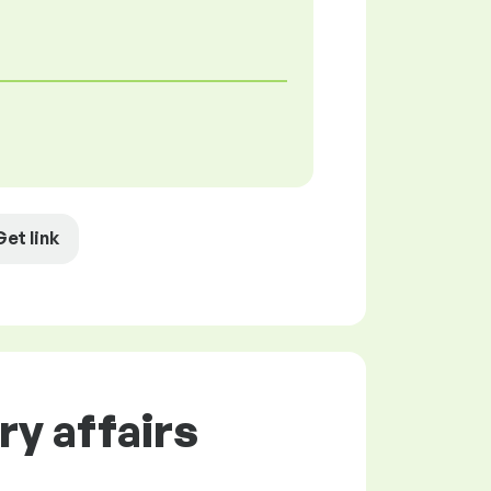
Get link
y affairs