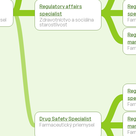
Regulatory affairs
Reg
specialist
spe
sel
Zdravotníctvo a sociálna
Far
starostlivosť
Reg
ma
Far
Reg
spe
Far
Drug Safety Specialist
Reg
Farmaceutický priemysel
ma
Far