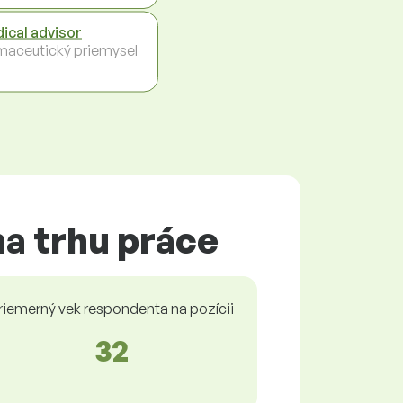
ical advisor
maceutický priemysel
na trhu práce
riemerný vek respondenta na pozícii
32