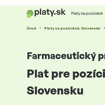
Platy na pozíciách
Úvod
Platy
na pozíciách
, Slovensko
Farmaceutický p
Plat pre pozíc
Slovensku