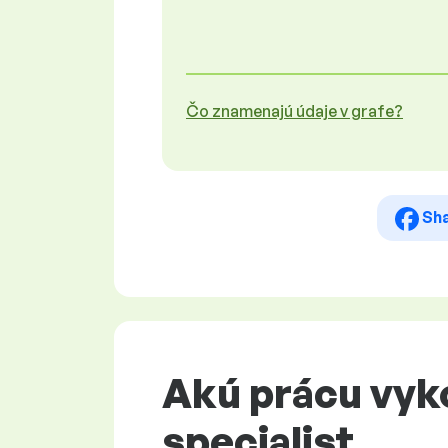
Čo znamenajú údaje v grafe?
Sh
Akú prácu vyko
specialist