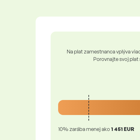
Na plat zamestnanca vplýva viace
Porovnajte svoj plat
10% zarába menej ako
1 451 EUR