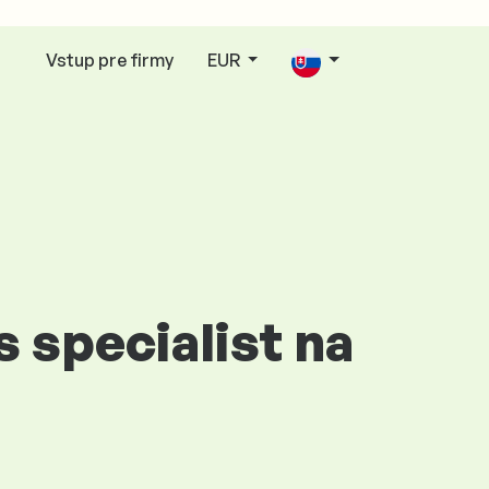
Vstup pre firmy
EUR
s specialist na