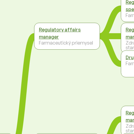
Reg
spe
Far
Regulatory affairs
Reg
manager
ma
Farmaceutický priemysel
Zdr
star
Dru
Far
Reg
ma
Zdr
star