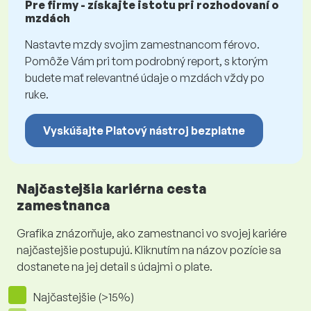
Pre firmy - získajte istotu pri rozhodovaní o
mzdách
Nastavte mzdy svojim zamestnancom férovo.
Pomôže Vám pri tom podrobný report, s ktorým
budete mať relevantné údaje o mzdách vždy po
ruke.
Vyskúšajte Platový nástroj bezplatne
Najčastejšia kariérna cesta
zamestnanca
Grafika znázorňuje, ako zamestnanci vo svojej kariére
najčastejšie postupujú. Kliknutím na názov pozície sa
dostanete na jej detail s údajmi o plate.
Najčastejšie (>15%)