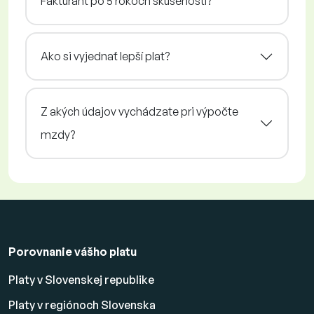
Fakturant po 5 rokoch skúseností?
Ako si vyjednať lepší plat?
Z akých údajov vychádzate pri výpočte
mzdy?
Porovnanie vášho platu
Platy v Slovenskej republike
Platy v regiónoch Slovenska