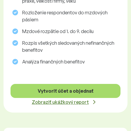
praxe, veľkosti firmy, veku
Rozloženie respondentov do mzdových
pásiem
Mzdové rozpätie od 1. do 9. decilu
Rozpis všetkých sledovaných nefinančných
benefitov
Analýza finančných benefitov
Vytvoriť účet a objednať
Zobraziť ukážkový report