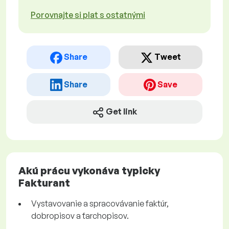
Porovnajte si plat s ostatnými
Share
Tweet
Share
Save
Get link
Akú prácu vykonáva typicky
Fakturant
Vystavovanie a spracovávanie faktúr,
dobropisov a ťarchopisov.