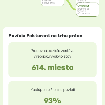
financie,
financie,
účtovníctvo
účtovníctvo
Controller
Ekonomika,
financie,
účtovníctvo
Pozícia Fakturant na trhu práce
Pracovná pozícia zastáva
v rebríčku výšky platov
614. miesto
Zastúpenie žien na pozícii
93%