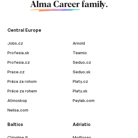
Alma Career
family.
Central Europe
Jobs.cz
Arnold
Profesia.sk
Teamio
Profesia.cz
Seduo.cz
Prace.cz
Seduo.sk
Práca za rohom
Platy.cz
Práce za rohem
Platy.sk
Atmoskop
Paylab.com
Nelisa.com
Baltics
Adriatic
CVonline.lt
MojPosao