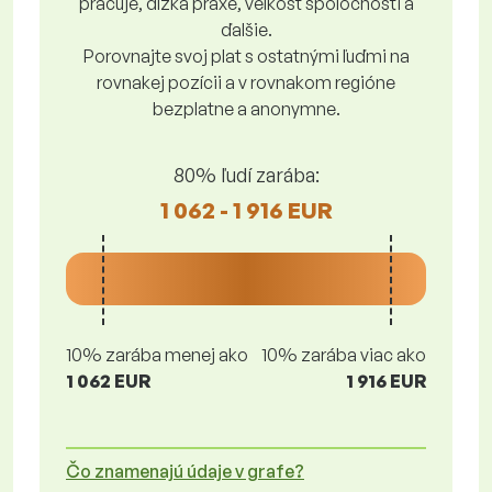
pracuje, dĺžka praxe, veľkosť spoločnosti a
ďalšie.
Porovnajte svoj plat s ostatnými ľuďmi na
rovnakej pozícii a v rovnakom regióne
bezplatne a anonymne.
80% ľudí zarába:
1 062 - 1 916 EUR
10% zarába menej ako
10% zarába viac ako
1 062 EUR
1 916 EUR
Čo znamenajú údaje v grafe?