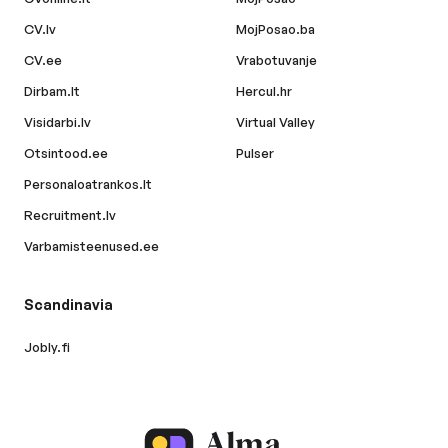
CV.lv
MojPosao.ba
CV.ee
Vrabotuvanje
Dirbam.lt
Hercul.hr
Visidarbi.lv
Virtual Valley
Otsintood.ee
Pulser
Personaloatrankos.lt
Recruitment.lv
Varbamisteenused.ee
Scandinavia
Jobly.fi