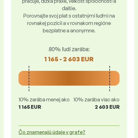
pracuje, dĺžka praxe, veľkosť spoločnosti a
ďalšie.
Porovnajte svoj plat s ostatnými ľuďmi na
rovnakej pozícii a v rovnakom regióne
bezplatne a anonymne.
80% ľudí zarába:
1 165 - 2 603 EUR
10% zarába menej ako
10% zarába viac ako
1 165 EUR
2 603 EUR
Čo znamenajú údaje v grafe?