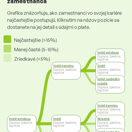
zamestnanca
Grafika znázorňuje, ako zamestnanci vo svojej kariére
najčastejšie postupujú. Kliknutím na názov pozície sa
dostanete na jej detail s údajmi o plate.
Najčastejšie (>15%)
Menej časté (5-15%)
Vodič autobusu
Doprava, špedícia,
Zriedkavé (<5%)
logistika
Vodič kamiónu
Vodič
Doprava, špedícia,
Doprava, špedícia,
logistika
logistika
Vodič osobného
vozidla
Doprava, špedícia,
logistika
Vodič kamiónu
Doprava, špedícia,
logistika
Vodič autobusu
Vodič
Skladník
Doprava, špedícia,
Doprava, špedícia,
Doprava, špedícia,
logistika
logistika
logistika