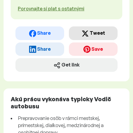
Porovnajte si plat s ostatnými
Share
Tweet
Share
Save
Get link
Akú prácu vykonáva typicky Vodič
autobusu
Prepravovanie osôb v rámci mestskej,
prímestskej, diaľkovej, medzinárodnej a
osobitnej dopravy.