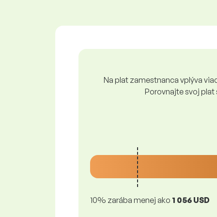
Na plat zamestnanca vplýva viace
Porovnajte svoj plat
10% zarába menej ako
1 056 USD