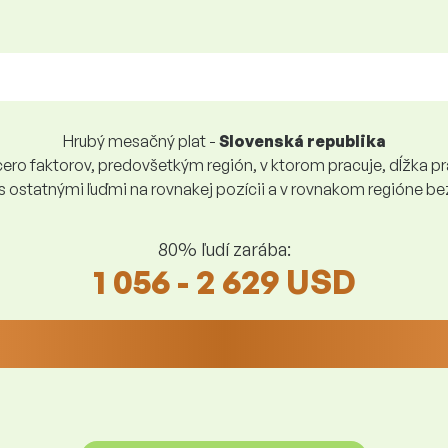
Hrubý mesačný plat -
Slovenská republika
ro faktorov, predovšetkým región, v ktorom pracuje, dĺžka pra
 s ostatnými ľuďmi na rovnakej pozícii a v rovnakom regióne 
80% ľudí zarába:
1 056 - 2 629 USD