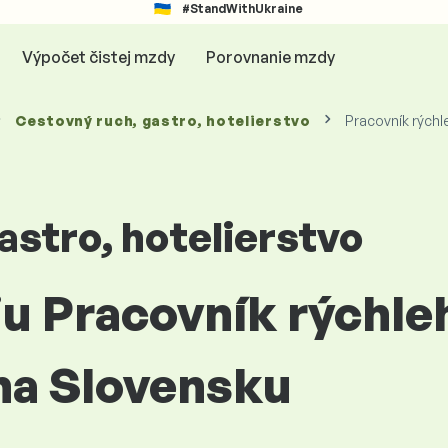
#StandWithUkraine
Výpočet čistej mzdy
Porovnanie mzdy
Cestovný ruch, gastro, hotelierstvo
Pracovník rýchl
astro, hotelierstvo
iu Pracovník rýchle
na Slovensku