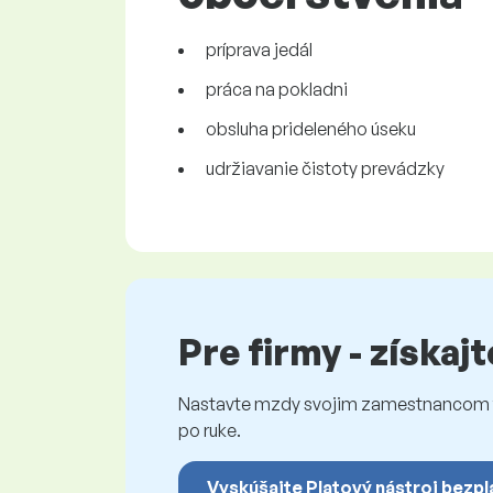
príprava jedál
práca na pokladni
obsluha prideleného úseku
udržiavanie čistoty prevádzky
Pre firmy - získaj
Nastavte mzdy svojim zamestnancom fé
po ruke.
Vyskúšajte Platový nástroj bezpl