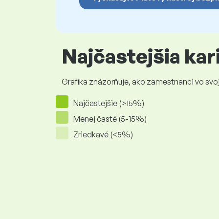
Najčastejšia ka
Grafika znázorňuje, ako zamestnanci vo svojej
Najčastejšie (>15%)
Menej časté (5-15%)
Zriedkavé (<5%)