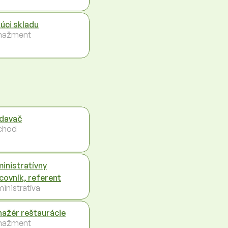
úci skladu
nažment
davač
chod
inistratívny
covník, referent
inistratíva
ažér reštaurácie
nažment