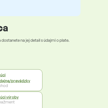
ca
dostanete na jej detail s údajmi o plate.
úci
dajne/prevádzky
chod
úci výroby
nažment