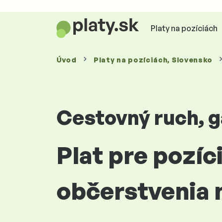
Platy na pozíciách
Úvod
Platy
na pozíciách
, Slovensko
Cestovný ruch, g
Plat pre pozíc
občerstvenia 