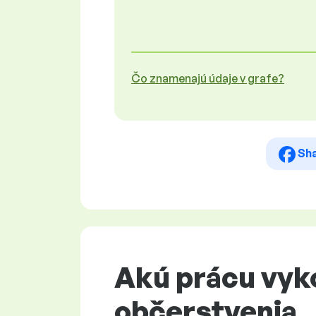
Čo znamenajú údaje v grafe?
Sh
Akú prácu vyk
občerstvenia