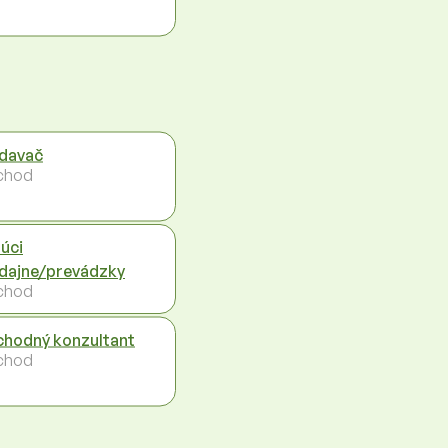
davač
chod
úci
dajne/prevádzky
chod
hodný konzultant
chod