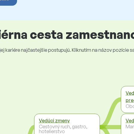
riérna cesta zamestnan
 kariére najčastejšie postupujú. Kliknutím na názov pozície sa 
Ved
pre
Ob
Vedúci zmeny
Ved
Cestovný ruch, gastro,
Ma
hotelierstvo