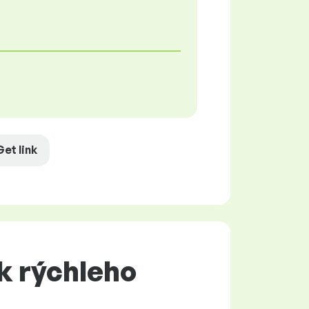
Get link
k rýchleho