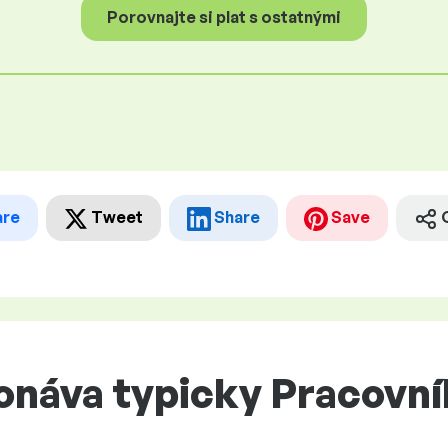
Porovnajte si plat s ostatnými
are
Tweet
Share
Save
onáva typicky Pracovní