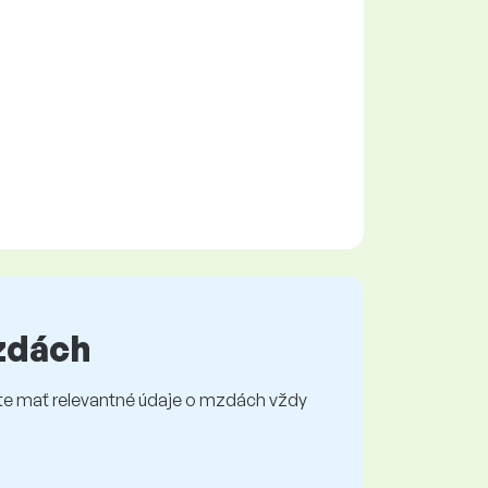
mzdách
e mať relevantné údaje o mzdách vždy