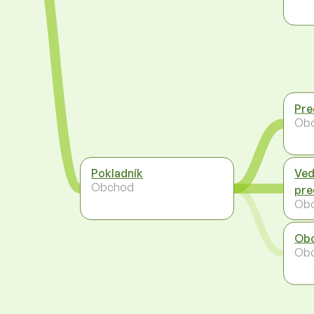
Pre
Ob
Pokladník
Ved
Obchod
pre
Ob
Obc
Ob