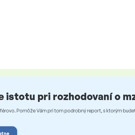
te istotu pri rozhodovaní o 
rovo. Pomôže Vám pri tom podrobný report, s ktorým budet
atne