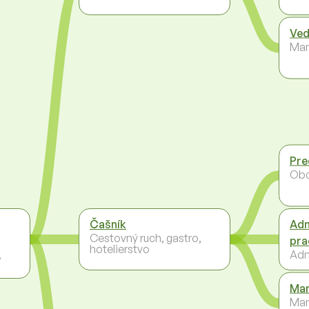
Ved
Ma
Pre
Ob
Čašník
Adm
Cestovný ruch, gastro,
pra
hotelierstvo
,
Adm
Man
Ma