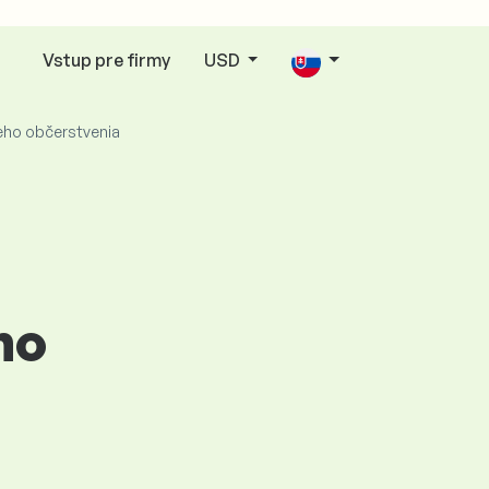
Vstup pre firmy
USD
eho občerstvenia
ho