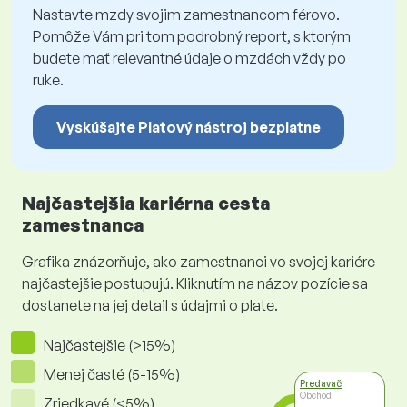
Nastavte mzdy svojim zamestnancom férovo.
Pomôže Vám pri tom podrobný report, s ktorým
budete mať relevantné údaje o mzdách vždy po
ruke.
Vyskúšajte Platový nástroj bezplatne
Najčastejšia kariérna cesta
zamestnanca
Grafika znázorňuje, ako zamestnanci vo svojej kariére
najčastejšie postupujú. Kliknutím na názov pozície sa
dostanete na jej detail s údajmi o plate.
Najčastejšie (>15%)
Menej časté (5-15%)
Predavač
Obchod
Zriedkavé (<5%)