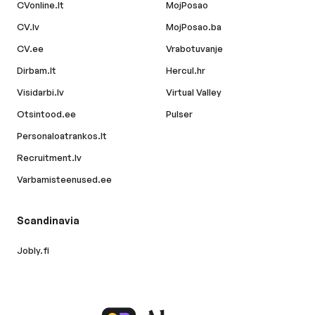
CVonline.lt
MojPosao
CV.lv
MojPosao.ba
CV.ee
Vrabotuvanje
Dirbam.lt
Hercul.hr
Visidarbi.lv
Virtual Valley
Otsintood.ee
Pulser
Personaloatrankos.lt
Recruitment.lv
Varbamisteenused.ee
Scandinavia
Jobly.fi