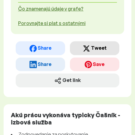
Čo znamenajú údaje v grafe?
Porovnajte si plat s ostatnými
Share
Tweet
Share
Save
Get link
Akú prácu vykonáva typicky Čašník -
izbová služba
Zodpovedanie za poskytovanie