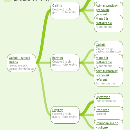
Čašník
Administratívny
Cestovný ruch,
pracovník,
gastro, hotelierstvo
referent
Administratíva
Manažér
reštaurácie
Manažment
Čašník
Cestovný ruch,
gastro, hotelierstvo
Čašník - izbová
Barman
Manažér
Cestovný ruch,
služba
reštaurácie
gastro, hotelierstvo
Cestovný ruch,
Manažment
gastro, hotelierstvo
Administratívny
pracovník,
referent
Administratíva
Upratovač
Pomocné práce
Chyžný
Predavač
Cestovný ruch,
Obchod
gastro, hotelierstvo
Pomocná sila do
kuchyne