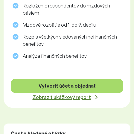
Rozloženie respondentov do mzdových
pásiem
Mzdové rozpätie od 1. do 9. decilu
Rozpis všetkých sledovaných nefinančných
benefitov
Analýza finančných benefitov
Vytvoriť účet a objednať
Zobraziť ukážkový report
Často kladené otázky