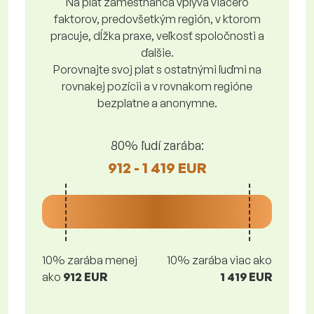
Na plat zamestnanca vplýva viacero
faktorov, predovšetkým región, v ktorom
pracuje, dĺžka praxe, veľkosť spoločnosti a
ďalšie.
Porovnajte svoj plat s ostatnými ľuďmi na
rovnakej pozícii a v rovnakom regióne
bezplatne a anonymne.
80% ľudí zarába:
912 - 1 419 EUR
10% zarába menej
10% zarába viac ako
ako
912 EUR
1 419 EUR