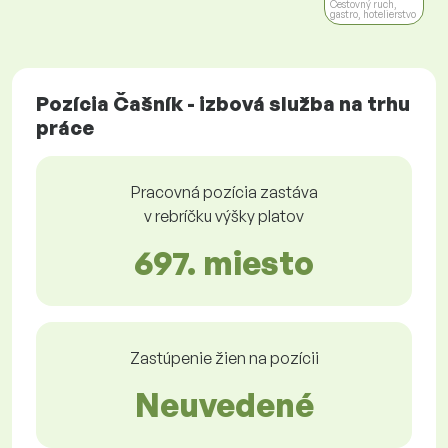
Cestovný ruch,
gastro, hotelierstvo
Pozícia Čašník - izbová služba na trhu
práce
Pracovná pozícia zastáva
v rebríčku výšky platov
697. miesto
Zastúpenie žien na pozícii
Neuvedené