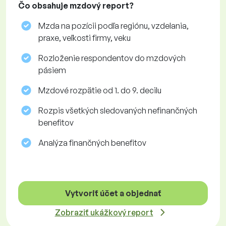
Čo obsahuje mzdový report?
Mzda na pozícii podľa regiónu, vzdelania,
praxe, veľkosti firmy, veku
Rozloženie respondentov do mzdových
pásiem
Mzdové rozpätie od 1. do 9. decilu
Rozpis všetkých sledovaných nefinančných
benefitov
Analýza finančných benefitov
Vytvoriť účet a objednať
Zobraziť ukážkový report