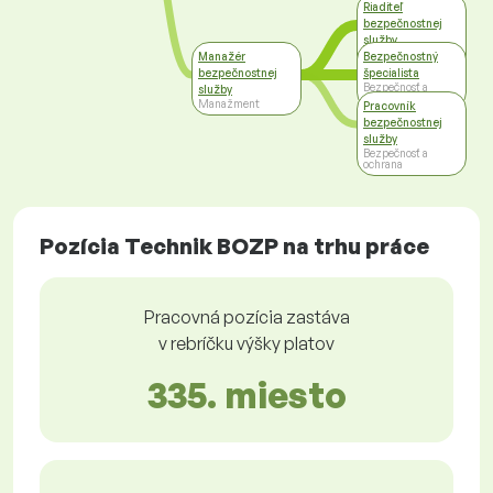
Riaditeľ
bezpečnostnej
služby
Vrcholový
Manažér
Bezpečnostný
manažment
bezpečnostnej
špecialista
Bezpečnosť a
služby
ochrana
Manažment
Pracovník
bezpečnostnej
služby
Bezpečnosť a
ochrana
Pozícia Technik BOZP na trhu práce
Pracovná pozícia zastáva
v rebríčku výšky platov
335. miesto