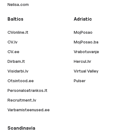
Nelisa.com
Baltics
Adriatic
CVonline.lt
MojPosao
CV.lv
MojPosao.ba
CV.ee
Vrabotuvanje
Dirbam.lt
Hercul.hr
Visidarbi.lv
Virtual Valley
Otsintood.ee
Pulser
Personaloatrankos.lt
Recruitment.lv
Varbamisteenused.ee
Scandinavia