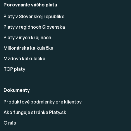
Porovnanie vášho platu
Platy v Slovenskej republike
Platy v regiónoch Slovenska
Platy v iných krajinách
Milionárska kalkulačka
Mzdová kalkulačka
TOP platy
Dokumenty
Produktové podmienky pre klientov
Ako funguje stránka Platy.sk
O nás