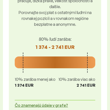
pracuje, dĺžka praxe, veľkosť spoločnosti a
ďalšie.
Porovnajte svoj plat s ostatnými ľuďmi na
rovnakej pozícii a v rovnakom regióne
bezplatne a anonymne.
80% ľudí zarába:
1 374 - 2 741 EUR
10% zarába menej ako
10% zarába viac ako
1 374 EUR
2 741 EUR
Čo znamenajú údaje v grafe?