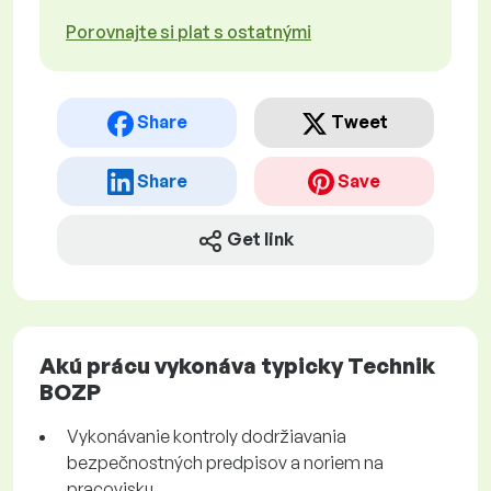
Porovnajte si plat s ostatnými
Share
Tweet
Share
Save
Get link
Akú prácu vykonáva typicky Technik
BOZP
Vykonávanie kontroly dodržiavania
bezpečnostných predpisov a noriem na
pracovisku.