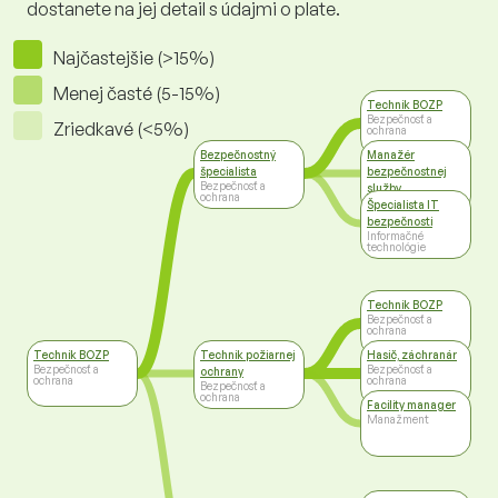
dostanete na jej detail s údajmi o plate.
Najčastejšie (>15%)
Menej časté (5-15%)
Technik BOZP
Bezpečnosť a
Zriedkavé (<5%)
ochrana
Bezpečnostný
Manažér
špecialista
bezpečnostnej
Bezpečnosť a
služby
ochrana
Manažment
Špecialista IT
bezpečnosti
Informačné
technológie
Technik BOZP
Bezpečnosť a
ochrana
Technik BOZP
Technik požiarnej
Hasič, záchranár
Bezpečnosť a
Bezpečnosť a
ochrany
ochrana
ochrana
Bezpečnosť a
ochrana
Facility manager
Manažment