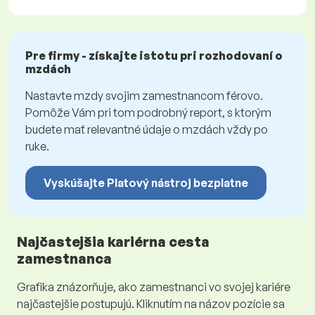
Pre firmy - získajte istotu pri rozhodovaní o
mzdách
Nastavte mzdy svojim zamestnancom férovo.
Pomôže Vám pri tom podrobný report, s ktorým
budete mať relevantné údaje o mzdách vždy po
ruke.
Vyskúšajte Platový nástroj bezplatne
Najčastejšia kariérna cesta
zamestnanca
Grafika znázorňuje, ako zamestnanci vo svojej kariére
najčastejšie postupujú. Kliknutím na názov pozície sa