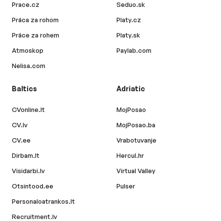
Prace.cz
Seduo.sk
Práca za rohom
Platy.cz
Práce za rohem
Platy.sk
Atmoskop
Paylab.com
Nelisa.com
Baltics
Adriatic
CVonline.lt
MojPosao
CV.lv
MojPosao.ba
CV.ee
Vrabotuvanje
Dirbam.lt
Hercul.hr
Visidarbi.lv
Virtual Valley
Otsintood.ee
Pulser
Personaloatrankos.lt
Recruitment.lv