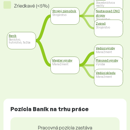
Stavebníctvo a
Zriedkavé (<5%)
reality
Strojný zámočník
Nastavovač CNC
Strojárstvo
strojov
Strojárstvo
Zvárač
Strojárstvo
Baník
Baníctvo,
hutníctvo, ťažba
Vedúci výroby
Manažment
Majster výroby
Plánovač výroby
Manažment
Výroba
Vedúci skladu
Manažment
Pozícia Baník na trhu práce
Pracovná pozícia zastáva