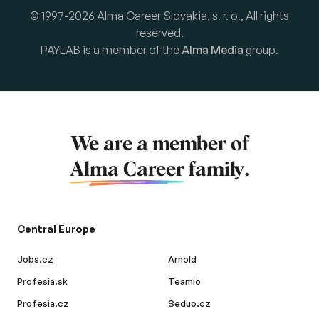
© 1997-2026 Alma Career Slovakia, s. r. o., All rights
reserved.
PAYLAB is a member of the
Alma Media
group.
We are a member of
Alma Career
family.
Central Europe
Jobs.cz
Arnold
Profesia.sk
Teamio
Profesia.cz
Seduo.cz