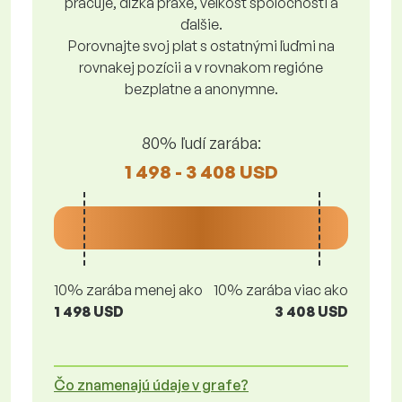
pracuje, dĺžka praxe, veľkosť spoločnosti a
ďalšie.
Porovnajte svoj plat s ostatnými ľuďmi na
rovnakej pozícii a v rovnakom regióne
bezplatne a anonymne.
80% ľudí zarába:
1 498 - 3 408 USD
10% zarába menej ako
10% zarába viac ako
1 498 USD
3 408 USD
Čo znamenajú údaje v grafe?