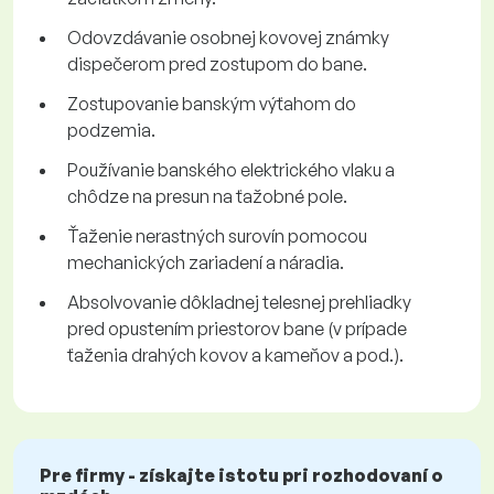
Odovzdávanie osobnej kovovej známky
dispečerom pred zostupom do bane.
Zostupovanie banským výťahom do
podzemia.
Používanie banského elektrického vlaku a
chôdze na presun na ťažobné pole.
Ťaženie nerastných surovín pomocou
mechanických zariadení a náradia.
Absolvovanie dôkladnej telesnej prehliadky
pred opustením priestorov bane (v prípade
ťaženia drahých kovov a kameňov a pod.).
Pre firmy - získajte istotu pri rozhodovaní o