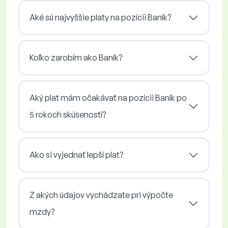
Aké sú najvyššie platy na pozícii Baník?
Koľko zarobím ako Baník?
Aký plat mám očakávať na pozícii Baník po
5 rokoch skúseností?
Ako si vyjednať lepší plat?
Z akých údajov vychádzate pri výpočte
mzdy?