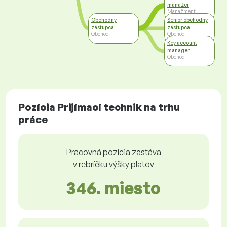
manažér
Manažment
Obchodný
Senior obchodný
zástupca
zástupca
Obchod
Obchod
Key account
manager
Obchod
Pozícia Prijímací technik na trhu
práce
Pracovná pozícia zastáva
v rebríčku výšky platov
346. miesto