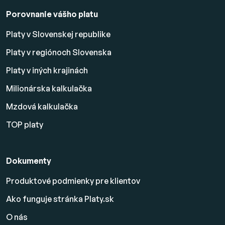
Porovnanie vášho platu
Platy v Slovenskej republike
Platy v regiónoch Slovenska
Platy v iných krajinách
Milionárska kalkulačka
Mzdová kalkulačka
TOP platy
Dokumenty
Produktové podmienky pre klientov
Ako funguje stránka Platy.sk
O nás