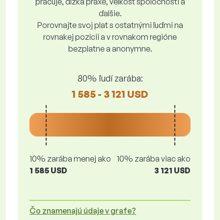
pracuje, dĺžka praxe, veľkosť spoločnosti a
ďalšie.
Porovnajte svoj plat s ostatnými ľuďmi na
rovnakej pozícii a v rovnakom regióne
bezplatne a anonymne.
80% ľudí zarába:
1 585 - 3 121 USD
10% zarába menej ako
10% zarába viac ako
1 585 USD
3 121 USD
Čo znamenajú údaje v grafe?