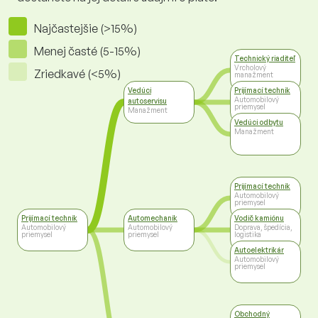
Najčastejšie (>15%)
Menej časté (5-15%)
Technický riaditeľ
Vrcholový
Zriedkavé (<5%)
manažment
Vedúci
Prijímací technik
Automobilový
autoservisu
priemysel
Manažment
Vedúci odbytu
Manažment
Prijímací technik
Automobilový
priemysel
Prijímací technik
Automechanik
Vodič kamiónu
Automobilový
Automobilový
Doprava, špedícia,
priemysel
priemysel
logistika
Autoelektrikár
Automobilový
priemysel
Obchodný