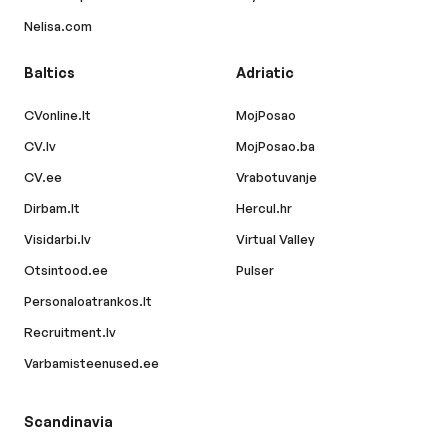
Nelisa.com
Baltics
Adriatic
CVonline.lt
MojPosao
CV.lv
MojPosao.ba
CV.ee
Vrabotuvanje
Dirbam.lt
Hercul.hr
Visidarbi.lv
Virtual Valley
Otsintood.ee
Pulser
Personaloatrankos.lt
Recruitment.lv
Varbamisteenused.ee
Scandinavia