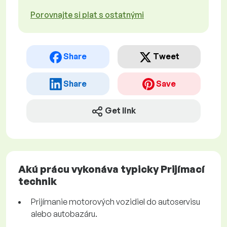
Porovnajte si plat s ostatnými
Share
Tweet
Share
Save
Get link
Akú prácu vykonáva typicky Prijímací
technik
Prijímanie motorových vozidiel do autoservisu
alebo autobazáru.