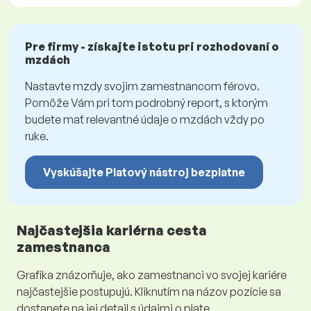
Pre firmy - získajte istotu pri rozhodovaní o
mzdách
Nastavte mzdy svojim zamestnancom férovo.
Pomôže Vám pri tom podrobný report, s ktorým
budete mať relevantné údaje o mzdách vždy po
ruke.
Vyskúšajte Platový nástroj bezplatne
Najčastejšia kariérna cesta
zamestnanca
Grafika znázorňuje, ako zamestnanci vo svojej kariére
najčastejšie postupujú. Kliknutím na názov pozície sa
dostanete na jej detail s údajmi o plate.