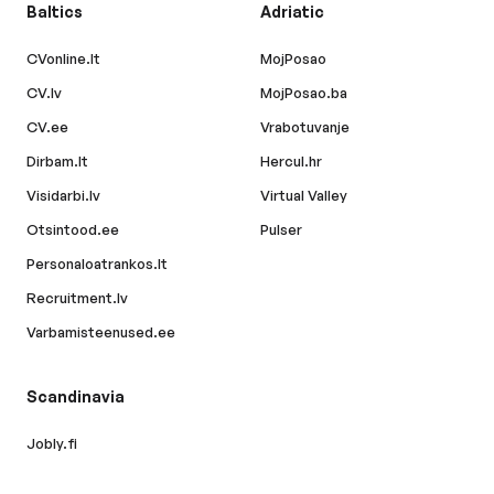
Baltics
Adriatic
CVonline.lt
MojPosao
CV.lv
MojPosao.ba
CV.ee
Vrabotuvanje
Dirbam.lt
Hercul.hr
Visidarbi.lv
Virtual Valley
Otsintood.ee
Pulser
Personaloatrankos.lt
Recruitment.lv
Varbamisteenused.ee
Scandinavia
Jobly.fi