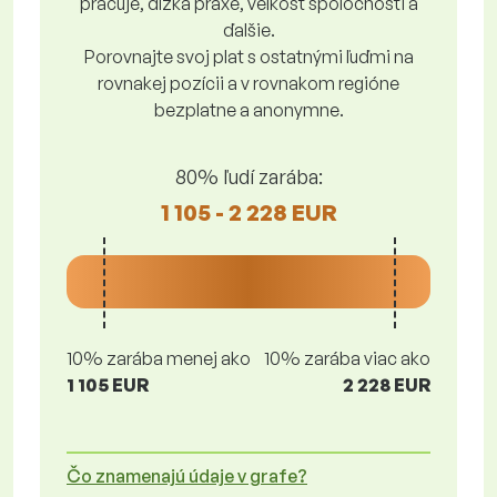
pracuje, dĺžka praxe, veľkosť spoločnosti a
ďalšie.
Porovnajte svoj plat s ostatnými ľuďmi na
rovnakej pozícii a v rovnakom regióne
bezplatne a anonymne.
80% ľudí zarába:
1 105 - 2 228 EUR
10% zarába menej ako
10% zarába viac ako
1 105 EUR
2 228 EUR
Čo znamenajú údaje v grafe?