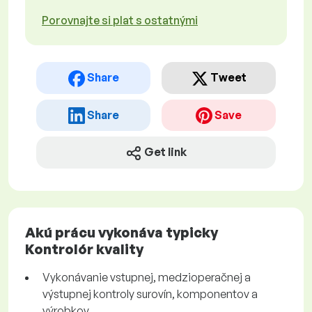
Porovnajte si plat s ostatnými
Share
Tweet
Share
Save
Get link
Akú prácu vykonáva typicky
Kontrolór kvality
Vykonávanie vstupnej, medzioperačnej a
výstupnej kontroly surovín, komponentov a
výrobkov.