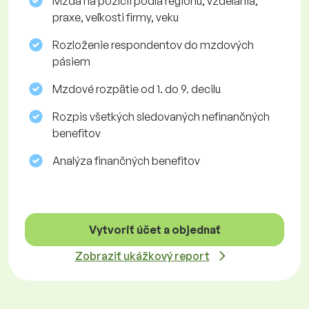
Mzda na pozícii podľa regiónu, vzdelania,
praxe, veľkosti firmy, veku
Rozloženie respondentov do mzdových
pásiem
Mzdové rozpätie od 1. do 9. decilu
Rozpis všetkých sledovaných nefinančných
benefitov
Analýza finančných benefitov
Vytvoriť účet a objednať
Zobraziť ukážkový report