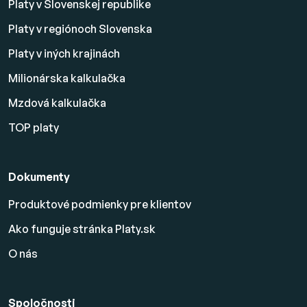
Platy v Slovenskej republike
Platy v regiónoch Slovenska
Platy v iných krajinách
Milionárska kalkulačka
Mzdová kalkulačka
TOP platy
Dokumenty
Produktové podmienky pre klientov
Ako funguje stránka Platy.sk
O nás
Spoločnosti