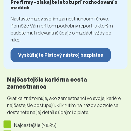
Pre firmy - získajte istotu pri rozhodovaní o
mzdách
Nastavte mzdy svojim zamestnancom férovo.
Pomôže Vám pri tom podrobný report, s ktorým
budete mať relevantné údaje o mzdách vždy po
ruke.
Vyskúšajte Platový nástroj bezplatne
Najčastejšia kariérna cesta
zamestnanca
Grafika znázorňuje, ako zamestnanci vo svojej kariére
najčastejšie postupujú. Kliknutím na názov pozície sa
dostanete na jej detail s údajmi o plate.
Najčastejšie (>15%)