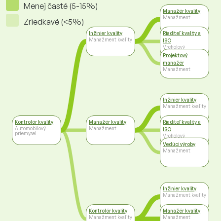
Menej časté (5-15%)
Manažér kvality
Manažment
Zriedkavé (<5%)
Inžinier kvality
Riaditeľ kvality a
Manažment kvality
ISO
Vrcholový
manažment
Projektový
manažér
Manažment
Inžinier kvality
Manažment kvality
Kontrolór kvality
Manažér kvality
Riaditeľ kvality a
Automobilový
Manažment
ISO
priemysel
Vrcholový
manažment
Vedúci výroby
Manažment
Inžinier kvality
Manažment kvality
Kontrolór kvality
Manažér kvality
Manažment kvality
Manažment