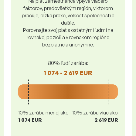
Na plat zamestnanca vplýva viacero
faktorov, predovšetkým región, v ktorom
pracuje, dĺžka praxe, veľkosť spoločnosti a
ďalšie.
Porovnajte svoj plat s ostatnými ľuďmi na
rovnakej pozícii a v rovnakom regióne
bezplatne a anonymne.
80% ľudí zarába:
1 074 - 2 619 EUR
10% zarába menej ako
10% zarába viac ako
1 074 EUR
2 619 EUR