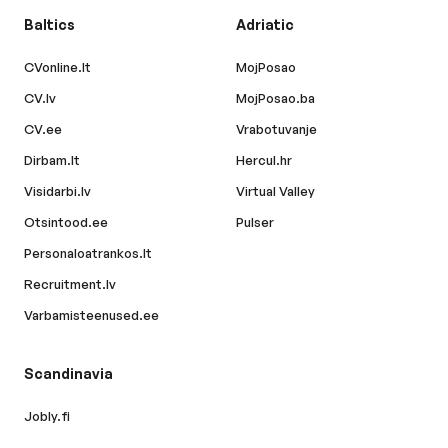
Baltics
Adriatic
CVonline.lt
MojPosao
CV.lv
MojPosao.ba
CV.ee
Vrabotuvanje
Dirbam.lt
Hercul.hr
Visidarbi.lv
Virtual Valley
Otsintood.ee
Pulser
Personaloatrankos.lt
Recruitment.lv
Varbamisteenused.ee
Scandinavia
Jobly.fi