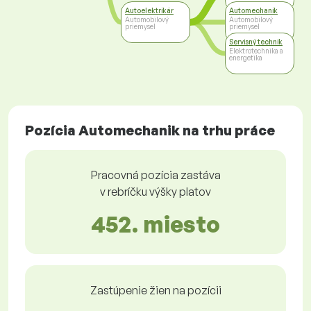
Autoelektrikár
Automechanik
Automobilový
Automobilový
priemysel
priemysel
Servisný technik
Elektrotechnika a
energetika
Pozícia Automechanik na trhu práce
Pracovná pozícia zastáva
v rebríčku výšky platov
452. miesto
Zastúpenie žien na pozícii