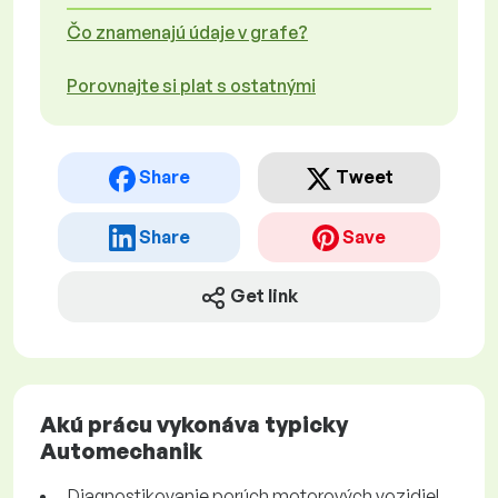
Čo znamenajú údaje v grafe?
Porovnajte si plat s ostatnými
Share
Tweet
Share
Save
Get link
Akú prácu vykonáva typicky
Automechanik
Diagnostikovanie porúch motorových vozidiel.