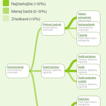
Najčastejšie (>15%)
Menej časté (5-15%)
Vedúci
autoservisu
Zriedkavé (<5%)
Manažment
Prijímací technik
Automechanik
Automobilový
Automobilový
priemysel
priemysel
Technik
Elektrotechnika a
energetika
Vodič autobusu
Doprava, špedícia,
logistika
Automechanik
Vodič kamiónu
Vodič
Automobilový
Doprava, špedícia,
Doprava, špedícia,
priemysel
logistika
logistika
Vodič osobného
vozidla
Doprava, špedícia,
logistika
Elektrikár
Elektrotechnika a
energetika