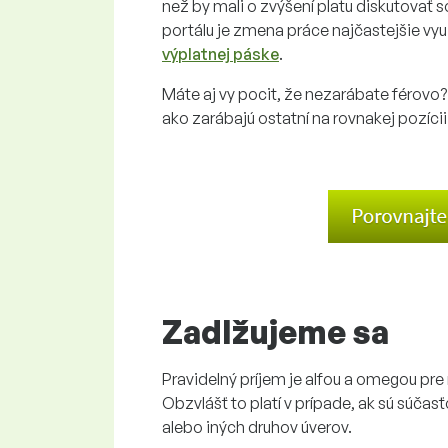
než by mali o zvýšení platu diskutovať
portálu je zmena práce najčastejšie vy
výplatnej páske
.
Máte aj vy pocit, že nezarábate férov
ako zarábajú ostatní na rovnakej pozícii
Zadlžujeme sa
Pravidelný príjem je alfou a omegou pr
Obzvlášť to platí v prípade, ak sú súčas
alebo iných druhov úverov.