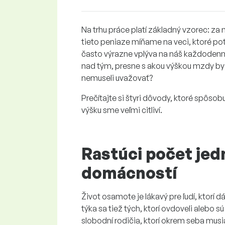
Na trhu práce platí základný vzorec: z
tieto peniaze míňame na veci, ktoré po
často výrazne vplýva na náš každodenný 
nad tým, presne s akou výškou mzdy by 
nemuseli uvažovať?
Prečítajte si štyri dôvody, ktoré spôsobu
výšku sme veľmi citliví.
Rastúci počet je
domácností
Život osamote je lákavý pre ľudí, ktorí
týka sa tiež tých, ktorí ovdoveli alebo s
slobodní rodičia, ktorí okrem seba musia