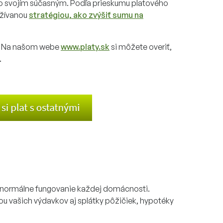
 so svojím súčasným. Podľa prieskumu platového
užívanou
stratégiou, ako zvýšiť sumu na
o? Na našom webe
www.platy.sk
si môžete overiť,
.
e normálne fungovanie každej domácnosti.
ťou vašich výdavkov aj splátky pôžičiek, hypotéky