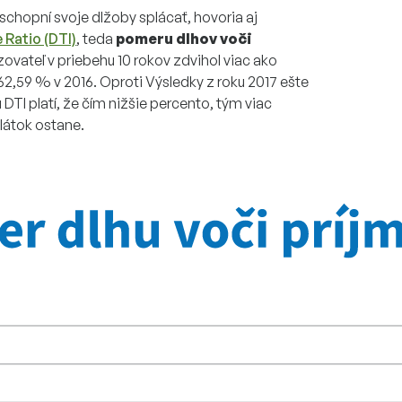
 schopní svoje dlžoby splácať, hovoria aj
 Ratio (DTI)
, teda
pomeru dlhov voči
zovateľ v priebehu 10 rokov zdvihol viac ako
2,59 % v 2016. Oproti Výsledky z roku 2017 ešte
 DTI platí, že čím nižšie percento, tým viac
látok ostane.