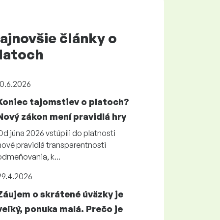
ajnovšie články o
latoch
10.6.2026
Koniec tajomstiev o platoch?
Nový zákon mení pravidlá hry
Od júna 2026 vstúpili do platnosti
nové pravidlá transparentnosti
odmeňovania, k...
29.4.2026
Záujem o skrátené úväzky je
veľký, ponuka malá. Prečo je