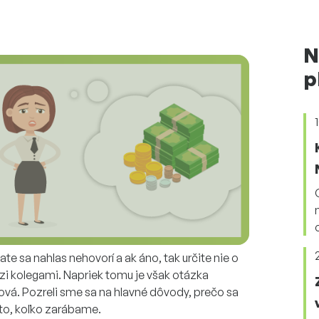
N
p
te sa nahlas nehovorí a ak áno, tak určite nie o
zi kolegami. Napriek tomu je však otázka
vá. Pozreli sme sa na hlavné dôvody, prečo sa
 to, koľko zarábame.