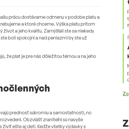
a našu prácu dostávame odmenu v podobe platu a
trebujeme a ktoré chceme. Výška platu pritom
život a jeho kvalitu. Zamýšľali ste sa niekedy
ste boli spokojní a nad peniazmi by ste už
jú, že plat je pre nás dôležitou témou a na jeho
dnočlenných
Zo
 dávajú prednosť súkromiu a samostatnosti, no
ú rozvedení. Obzvlášť zraniteľní sú navyše
Z
 živiť ešte aj deti. Keďže všetky výdavky s