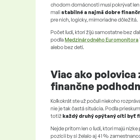
chodom domácnosti musí pokrývať len je
mali
stabilné a najmä dobre finan
pre nich, logicky, mimoriadne dôležitá.
Počet ľudí, ktorí žijú samostatne bez ď
podľa
Medzinárodného Euromonitora
alebo bez detí.
Viac ako polovica
finančne podhod
Koľkokrát ste už počuli niekoho rozpráv
nie je tak častá situácia. Podľa pries
totiž
každý druhý opýtaný cíti byť
Nejde pritom len o ľudí, ktorí majú nízk
pozícii by si želalo aj 41 % zamestnan