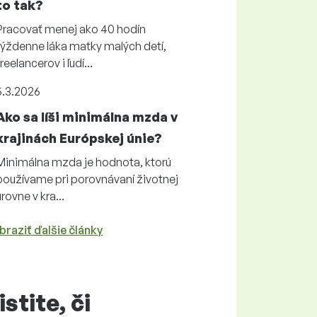
to tak?
Pracovať menej ako 40 hodín
týždenne láka matky malých detí,
freelancerov i ľudí...
5.3.2026
Ako sa líši minimálna mzda v
krajinách Európskej únie?
Minimálna mzda je hodnota, ktorú
používame pri porovnávaní životnej
úrovne v kra...
braziť ďalšie články
istite, či