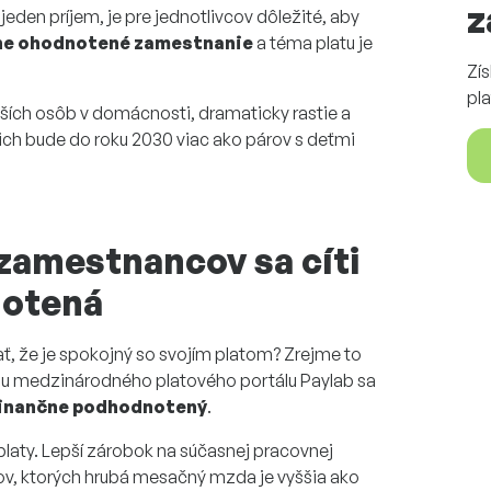
z
den príjem, je pre jednotlivcov dôležité, aby
čne ohodnotené zamestnanie
a téma platu je
Zí
pla
alších osôb v domácnosti, dramaticky rastie a
ich bude do roku 2030 viac ako párov s deťmi
 zamestnancov sa cíti
notená
ať, že je spokojný so svojím platom? Zrejme to
kumu medzinárodného platového portálu Paylab sa
 finančne podhodnotený
.
e platy. Lepší zárobok na súčasnej pracovnej
cov, ktorých hrubá mesačný mzda je vyššia ako