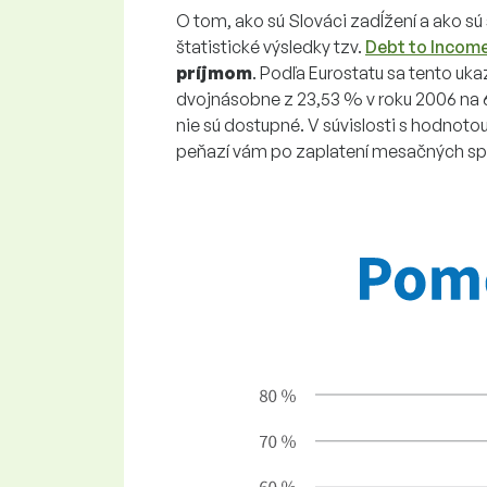
O tom, ako sú Slováci zadĺžení a ako sú
štatistické výsledky tzv.
Debt to Income
príjmom
. Podľa Eurostatu sa tento uka
dvojnásobne z 23,53 % v roku 2006 na 6
nie sú dostupné. V súvislosti s hodnotou
peňazí vám po zaplatení mesačných sp