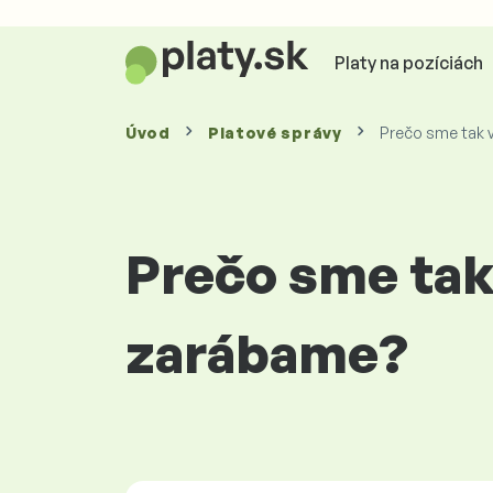
Platy na pozíciách
Úvod
Platové
správy
Prečo sme tak v
Prečo sme tak 
zarábame?