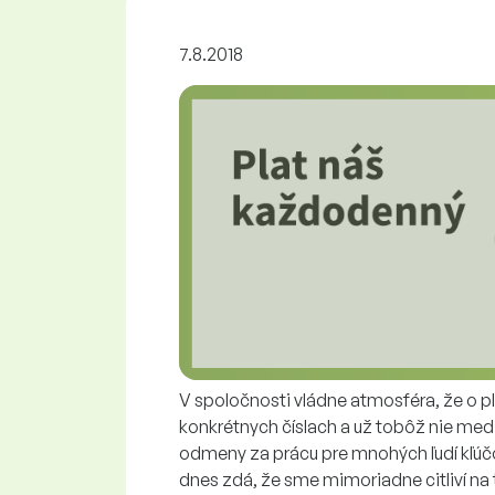
7.8.2018
V spoločnosti vládne atmosféra, že o pla
konkrétnych číslach a už tobôž nie med
odmeny za prácu pre mnohých ľudí kľúčo
dnes zdá, že sme mimoriadne citliví na