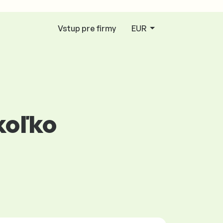
Vstup pre firmy
EUR
 koľko