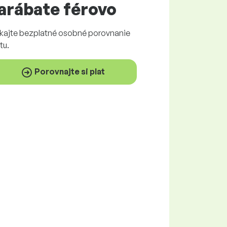
arábate
férovo
skajte
bezplatné
osobné porovnanie
tu.
Porovnajte si plat