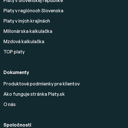
Platy v Slovenskej republike
Platy v regiónoch Slovenska
Platy v iných krajinách
Milionárska kalkulačka
Mzdová kalkulačka
TOP platy
Dokumenty
Produktové podmienky pre klientov
Ako funguje stránka Platy.sk
O nás
Spoločnosti