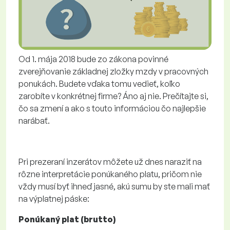
Od 1. mája 2018 bude zo zákona povinné
zverejňovanie základnej zložky mzdy v pracovných
ponukách. Budete vďaka tomu vedieť, koľko
zarobíte v konkrétnej firme? Áno aj nie. Prečítajte si,
čo sa zmení a ako s touto informáciou čo najlepšie
narábať.
Pri prezeraní inzerátov môžete už dnes naraziť na
rôzne interpretácie ponúkaného platu, pričom nie
vždy musí byť ihneď jasné, akú sumu by ste mali mať
na výplatnej páske:
Ponúkaný plat (brutto)