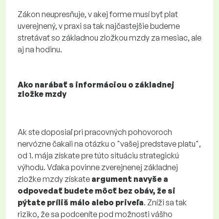
Zákon neupresňuje, v akej forme musí byť plat
uverejnený, v praxi sa tak najčastejšie budeme
stretávať so základnou zložkou mzdy za mesiac, ale
aj na hodinu.
Ako narábať s informáciou o základnej
zložke mzdy
Ak ste doposiaľ pri pracovných pohovoroch
nervózne čakali na otázku o "vašej predstave platu",
od 1. mája získate pre túto situáciu strategickú
výhodu. Vďaka povinne zverejnenej základnej
zložke mzdy získate
argument navyše a
odpovedať budete môcť bez obáv, že si
pýtate príliš málo alebo priveľa
. Zníži sa tak
riziko, že sa podceníte pod možnosti vášho