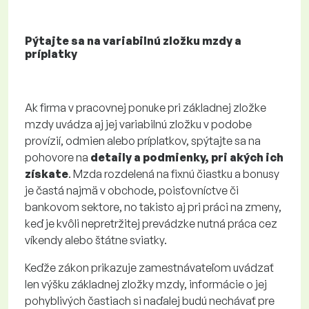
Pýtajte sa na variabilnú zložku mzdy a
príplatky
Ak firma v pracovnej ponuke pri základnej zložke
mzdy uvádza aj jej variabilnú zložku v podobe
provízií, odmien alebo príplatkov, spýtajte sa na
pohovore na
detaily a podmienky, pri akých ich
získate
. Mzda rozdelená na fixnú čiastku a bonusy
je častá najmä v obchode, poisťovníctve či
bankovom sektore, no takisto aj pri práci na zmeny,
keď je kvôli nepretržitej prevádzke nutná práca cez
víkendy alebo štátne sviatky.
Keďže zákon prikazuje zamestnávateľom uvádzať
len výšku základnej zložky mzdy, informácie o jej
pohyblivých častiach si naďalej budú nechávať pre