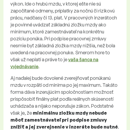
výkon. Ide o hrubú mzdu, v ktorej ešte nie sú
započítané odmeny, príplatky za nočnú či rizikovú
prácu, nadčasy či 13. plat. V pracovných inzerátoch
je povinné uvádzať základnú zložku mzdy ako
minimum, ktoré zamestnávateľ na konkrétnu
pozíciu ponúka. Pri podpise pracovnej zmluvy
nesmie byť základná zložka mzdy nižšia, než bola
uvedená na pracovnej ponuke. Smerom hore to
však už neplatí a práve to je
vaša šanca na
vyjednávanie
.
Aj naďalej bude dovolené zverejňovať ponúkanú
mzdu v rozpätí od minima po jej maximum. Takáto
forma dáva inzerujúcim spoločnostiam možnosť
prispôsobiť finálny plat podľa reálnych skúseností
uchádzača a nijako neporušuje zákon. Podstatné
však je, že
minimálnu zložku mzdy nebude
môcť zamestnávateľ pri podpise zmluvy
znížiť a jej zverejnenie v inzeráte bude nutné
.