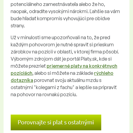
potenciálneho zamestnávateľa alebo že ho,
naopak, odradíte vysokými nárokmi. Ľahšie sa vám
bude hľadať kompromis vyhovujúci pre obidve
strany.
Už v minulosti sme upozorňovali na to, že pred
každým pohovorom je nutné spraviť si prieskum
zárobkov na pozícii v oblasti, v ktorej firma pôsobí.
Výborným zdrojom dát je portál Platy.sk, kde si
môžete prezrieť
priemerné platy na konkrétnych
pozíciách
, alebo si môžete na základe
rýchleho
dotazníka
porovnať svoju aktuálnu mzdu s
ostatnými "kolegami z fachu" a lepšie sa pripraviť
na pohovor na rovnakú pozíciu.