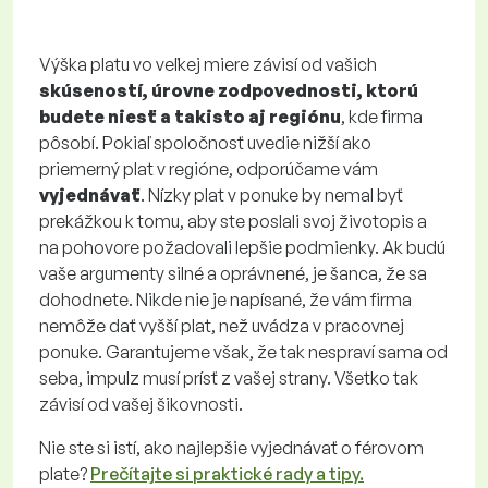
Výška platu vo veľkej miere závisí od vašich
skúseností, úrovne zodpovednosti, ktorú
budete niesť a takisto aj regiónu
, kde firma
pôsobí. Pokiaľ spoločnosť uvedie nižší ako
priemerný plat v regióne, odporúčame vám
vyjednávať
. Nízky plat v ponuke by nemal byť
prekážkou k tomu, aby ste poslali svoj životopis a
na pohovore požadovali lepšie podmienky. Ak budú
vaše argumenty silné a oprávnené, je šanca, že sa
dohodnete. Nikde nie je napísané, že vám firma
nemôže dať vyšší plat, než uvádza v pracovnej
ponuke. Garantujeme však, že tak nespraví sama od
seba, impulz musí prísť z vašej strany. Všetko tak
závisí od vašej šikovnosti.
Nie ste si istí, ako najlepšie vyjednávať o férovom
plate?
Prečítajte si praktické rady a tipy.