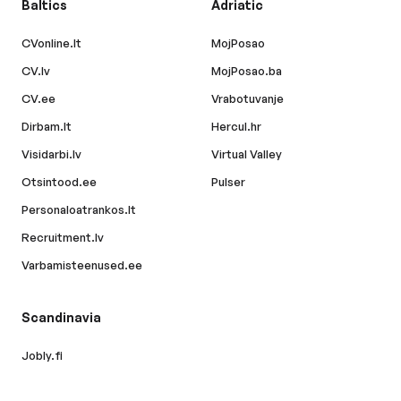
Baltics
Adriatic
CVonline.lt
MojPosao
CV.lv
MojPosao.ba
CV.ee
Vrabotuvanje
Dirbam.lt
Hercul.hr
Visidarbi.lv
Virtual Valley
Otsintood.ee
Pulser
Personaloatrankos.lt
Recruitment.lv
Varbamisteenused.ee
Scandinavia
Jobly.fi