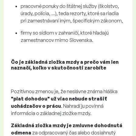
pracovné ponuky do štátnej služby (školstvo,
úrady, polícia, ...), teda rezorty, ktoré sa riadia
pri zamestnávaní iným, špecifickým zákonom,
firmy so sídlom v zahraničí, ktoré hľadajú
zamestnancov mimo Slovenska.
Čo je základná zložka mzdy a prečo vám len
naznačí, koľko v skutočnosti zarobíte
Pozitívnou zmenou je, že neslávne známa hláška
"plat dohodou" už viac nebude strašiť
uchádzačov o prácu
. Nahradí ju povinná
informácia o základnej zložke mzdy.
Základná zložka mzdy je zmluvne dohodnutá
odmena
za odpracovaný čas alebo dosiahnutý