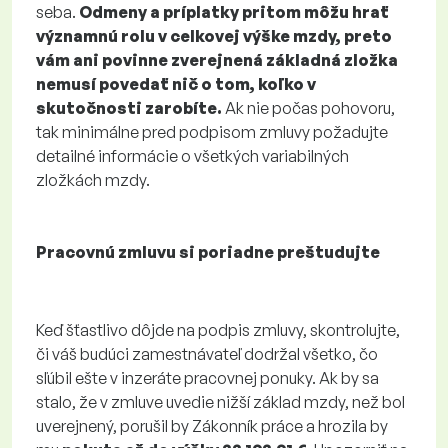
seba.
Odmeny a príplatky pritom môžu hrať
významnú rolu v celkovej výške mzdy, preto
vám ani povinne zverejnená základná zložka
nemusí povedať nič o tom, koľko v
skutočnosti zarobíte.
Ak nie počas pohovoru,
tak minimálne pred podpisom zmluvy požadujte
detailné informácie o všetkých variabilných
zložkách mzdy.
Pracovnú zmluvu si poriadne preštudujte
Keď šťastlivo dôjde na podpis zmluvy, skontrolujte,
či váš budúci zamestnávateľ dodržal všetko, čo
sľúbil ešte v inzeráte pracovnej ponuky. Ak by sa
stalo, že v zmluve uvedie nižší základ mzdy, než bol
uverejnený, porušil by Zákonník práce a hrozila by