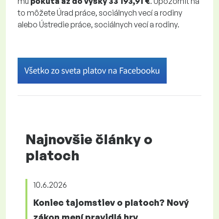
mu
pokuta až do výšky 33 193,91 €
. Upozorniť na
to môžete Úrad práce, sociálnych vecí a rodiny
alebo Ústredie práce, sociálnych vecí a rodiny.
Najnovšie články o
platoch
10.6.2026
Koniec tajomstiev o platoch? Nový
zákon mení pravidlá hry