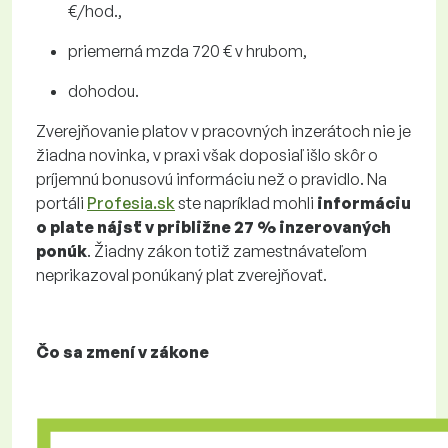
€/hod.,
priemerná mzda 720 € v hrubom,
dohodou.
Zverejňovanie platov v pracovných inzerátoch nie je
žiadna novinka, v praxi však doposiaľ išlo skôr o
príjemnú bonusovú informáciu než o pravidlo. Na
portáli
Profesia.sk
ste napríklad mohli
informáciu
o plate nájsť v približne 27 % inzerovaných
ponúk
. Žiadny zákon totiž zamestnávateľom
neprikazoval ponúkaný plat zverejňovať.
Čo sa zmení v zákone