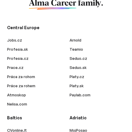
Alma Career
family.
Central Europe
Jobs.cz
Arnold
Profesia.sk
Teamio
Profesia.cz
Seduo.cz
Prace.cz
Seduo.sk
Práca za rohom
Platy.cz
Práce za rohem
Platy.sk
Atmoskop
Paylab.com
Nelisa.com
Baltics
Adriatic
CVonline.lt
MojPosao