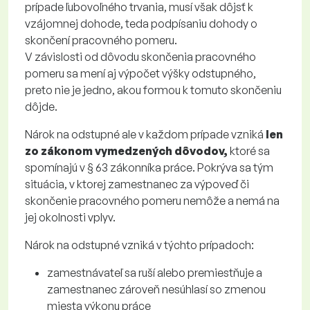
prípade ľubovoľného trvania, musí však dôjsť k
vzájomnej dohode, teda podpísaniu dohody o
skončení pracovného pomeru.
V závislosti od dôvodu skončenia pracovného
pomeru sa mení aj výpočet výšky odstupného,
preto nie je jedno, akou formou k tomuto skončeniu
dôjde.
Nárok na odstupné ale v každom prípade vzniká
len
zo zákonom vymedzených dôvodov,
ktoré sa
spomínajú v § 63 zákonníka práce. Pokrýva sa tým
situácia, v ktorej zamestnanec za výpoveď či
skončenie pracovného pomeru nemôže a nemá na
jej okolnosti vplyv.
Nárok na odstupné vzniká v týchto prípadoch:
zamestnávateľ sa ruší alebo premiestňuje a
zamestnanec zároveň nesúhlasí so zmenou
miesta výkonu práce