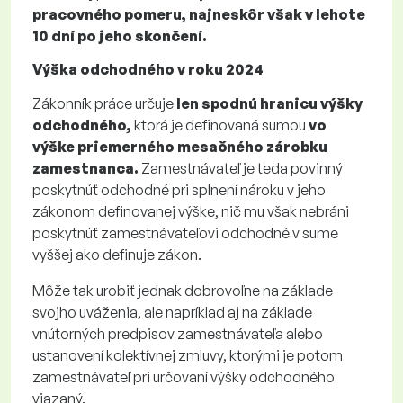
pracovného pomeru, najneskôr však v lehote
10 dní po jeho skončení.
Výška odchodného v roku 2024
Zákonník práce určuje
len spodnú hranicu výšky
odchodného,
ktorá je definovaná sumou
vo
výške priemerného mesačného zárobku
zamestnanca.
Zamestnávateľ je teda povinný
poskytnúť odchodné pri splnení nároku v jeho
zákonom definovanej výške, nič mu však nebráni
poskytnúť zamestnávateľovi odchodné v sume
vyššej ako definuje zákon.
Môže tak urobiť jednak dobrovoľne na základe
svojho uváženia, ale napríklad aj na základe
vnútorných predpisov zamestnávateľa alebo
ustanovení kolektívnej zmluvy, ktorými je potom
zamestnávateľ pri určovaní výšky odchodného
viazaný.