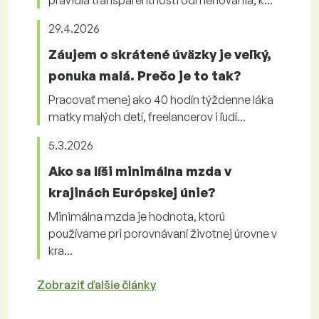
pravidlá transparentnosti odmeňovania, k...
29.4.2026
Záujem o skrátené úväzky je veľký,
ponuka malá. Prečo je to tak?
Pracovať menej ako 40 hodín týždenne láka
matky malých detí, freelancerov i ľudí...
5.3.2026
Ako sa líši minimálna mzda v
krajinách Európskej únie?
Minimálna mzda je hodnota, ktorú
používame pri porovnávaní životnej úrovne v
kra...
Zobraziť ďalšie články