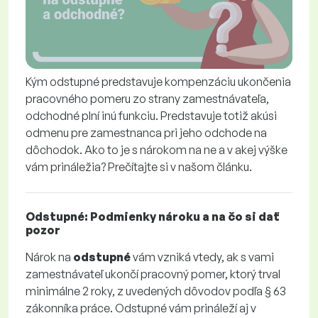
Kým odstupné predstavuje kompenzáciu ukončenia
pracovného pomeru zo strany zamestnávateľa,
odchodné plní inú funkciu. Predstavuje totiž akúsi
odmenu pre zamestnanca pri jeho odchode na
dôchodok. Ako to je s nárokom na ne a v akej výške
vám prináležia? Prečítajte si v našom článku.
Odstupné: Podmienky nároku a na čo si dať
pozor
Nárok na
odstupné
vám vzniká vtedy, ak s vami
zamestnávateľ ukončí pracovný pomer, ktorý trval
minimálne 2 roky, z uvedených dôvodov podľa § 63
zákonníka práce. Odstupné vám prináleží aj v