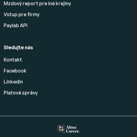
Mzdový report pre iné krajiny
Vstup pre firmy
Paylab API
Sledujte nás
Kontakt
Facebook
Linkedin
Platové
správy