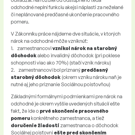
odvádzal. Na rozdiel od odstupného teda
odchodné neplní funkciu akejsi náplasti za neželané
či neplánované predčasné ukončenie pracovného
pomeru.
V Zákonníku práce nájdeme dve situácie, v ktorých
nárok na odchodné môže vzniknúť:
1. zamestnancovi
vznikol nárok na starobný
dôchodok
alebo invalidný dôchodok (pri poklese
schopnosti viac ako 70%) (stačí vznik nároku)
2. zamestnancovi bol priznaný
predčasný
starobný dôchodok
(okrem vzniku nároku naň je
nutné aj jeho priznanie Sociálnou poisťovňou)
Základnými formálnymi podmienkami pre nárok na
odchodné je okrem vyššie uvedených situácií ešte
fakt, že ide o
prvé skončenie pracovného
pomeru
konkrétneho zamestnanca, a tiež
doručenie žiadosti
zamestnanca o dôchodok
Sociálnej poisťovni
ešte pred skončením