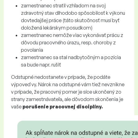
zamestnanec stratil vzhľadom na svoj
zdravotný stav dlhodobo spôsobilosť k výkonu
dovtedajšej práce (táto skutočnosť musí byť
doložená lekárskym posudkom)
zamestnanec nemôže viac vykonávať prácu z
dôvodu pracovného úrazu, resp. choroby z
povolania
zamestnanec sa stal nadbytočným a pozícia
sa bude napr. rušiť
Odstupné nedostanete v prípade, že podáte
výpoveď vy. Nárok na odstupné vám tiež nevznikne
v prípade, že pracovný pomer je síce ukončený zo
strany zamestnávateľa, ale dôvodom skončenia je
vaše
porušenie pracovnej disciplíny.