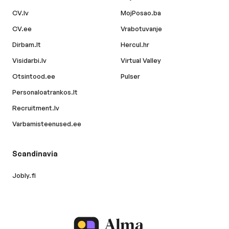
CV.lv
MojPosao.ba
CV.ee
Vrabotuvanje
Dirbam.lt
Hercul.hr
Visidarbi.lv
Virtual Valley
Otsintood.ee
Pulser
Personaloatrankos.lt
Recruitment.lv
Varbamisteenused.ee
Scandinavia
Jobly.fi