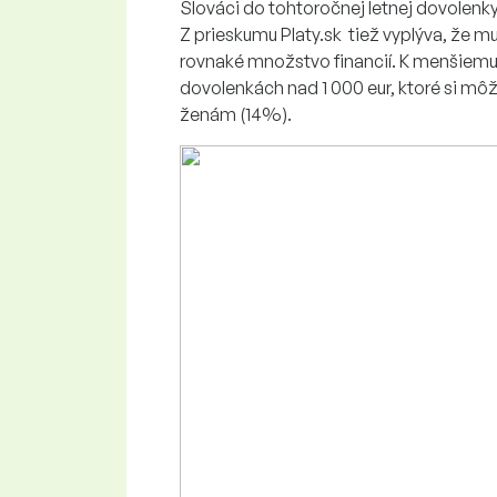
Slováci do tohtoročnej letnej dovolenky 
Z prieskumu Platy.sk tiež vyplýva, že m
rovnaké množstvo financií. K menšiemu
dovolenkách nad 1 000 eur, ktoré si mô
ženám (14%).