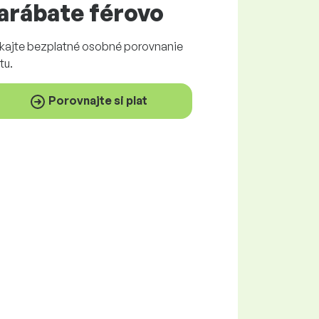
arábate
férovo
skajte
bezplatné
osobné porovnanie
tu.
Porovnajte si plat