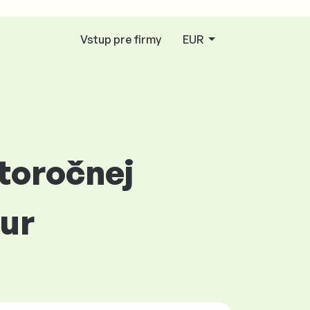
Vstup pre firmy
EUR
htoročnej
eur