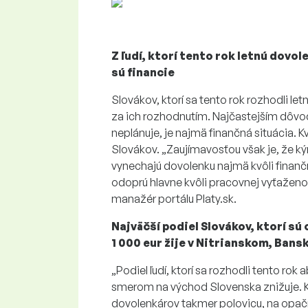
Z ľudí, ktorí tento rok letnú dov
sú financie
Slovákov, ktorí sa tento rok rozhodli le
za ich rozhodnutím. Najčastejším dôvod
neplánuje, je najmä finančná situácia. 
Slovákov. „Zaujímavosťou však je, že ký
vynechajú dovolenku najmä kvôli finanč
odoprú hlavne kvôli pracovnej vyťaženo
manažér portálu Platy.sk.
Najväčší podiel Slovákov, ktorí sú
1 000 eur žije v Nitrianskom, Ban
„Podiel ľudí, ktorí sa rozhodli tento ro
smerom na východ Slovenska znižuje. Ký
dovolenkárov takmer polovicu, na opačnej