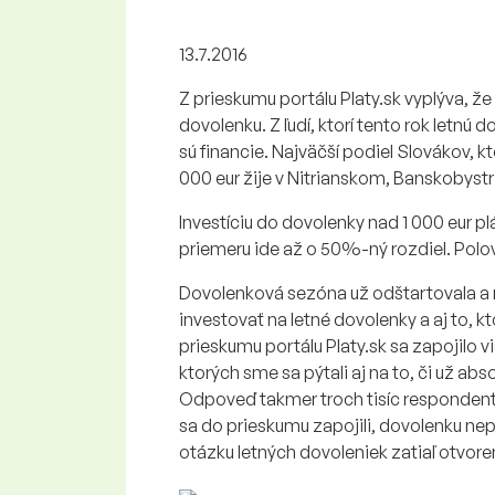
13.7.2016
Z prieskumu portálu Platy.sk vyplýva, ž
dovolenku. Z ľudí, ktorí tento rok letn
sú financie. Najväčší podiel Slovákov, kt
000 eur žije v Nitrianskom, Banskobystr
Investíciu do dovolenky nad 1 000 eur 
priemeru ide až o 50%-ný rozdiel. Polov
Dovolenková sezóna už odštartovala a n
investovať na letné dovolenky a aj to, k
prieskumu portálu Platy.sk sa zapojilo 
ktorých sme sa pýtali aj na to, či už ab
Odpoveď takmer troch tisíc respondentov
sa do prieskumu zapojili, dovolenku ne
otázku letných dovoleniek zatiaľ otvorenú