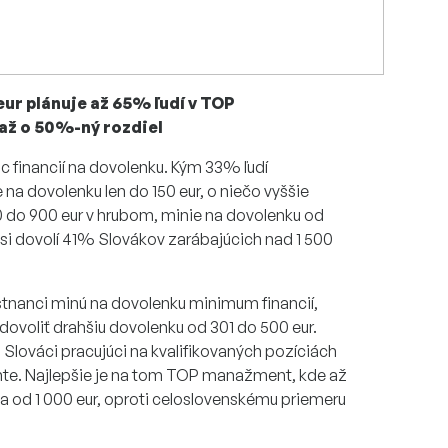
eur plánuje až 65% ľudí v TOP
až o 50%-ný rozdiel
c financií na dovolenku. Kým 33% ľudí
na dovolenku len do 150 eur, o niečo vyššie
0 do 900 eur v hrubom, minie na dovolenku od
 si dovolí 41% Slovákov zarábajúcich nad 1 500
stnanci minú na dovolenku minimum financií,
 dovoliť drahšiu dovolenku od 301 do 500 eur.
a Slováci pracujúci na kvalifikovaných pozíciách
te. Najlepšie je na tom TOP manažment, kde až
ňa od 1 000 eur, oproti celoslovenskému priemeru