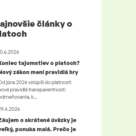
ajnovšie články o
latoch
10.6.2026
Koniec tajomstiev o platoch?
Nový zákon mení pravidlá hry
Od júna 2026 vstúpili do platnosti
nové pravidlá transparentnosti
odmeňovania, k...
29.4.2026
Záujem o skrátené úväzky je
veľký, ponuka malá. Prečo je