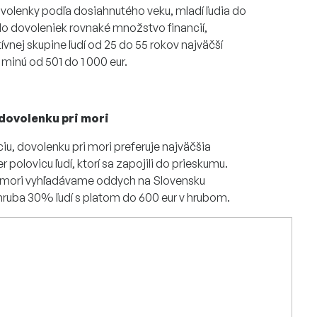
ovolenky podľa dosiahnutého veku, mladí ľudia do
 do dovoleniek rovnaké množstvo financií,
ívnej skupine ľudí od 25 do 55 rokov najväčší
u minú od 501 do 1 000 eur.
 dovolenku pri mori
iu, dovolenku pri mori preferuje najväčšia
 polovicu ľudí, ktorí sa zapojili do prieskumu.
 mori vyhľadávame oddych na Slovensku
hruba 30% ľudí s platom do 600 eur v hrubom.