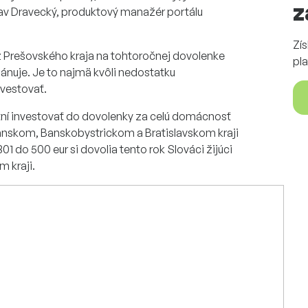
z
slav Dravecký, produktový manažér portálu
Zí
 Prešovského kraja na tohtoročnej dovolenke
pla
lánuje. Je to najmä kvôli nedostatku
nvestovať.
hotní investovať do dovolenky za celú domácnosť
rianskom, Banskobystrickom a Bratislavskom kraji
1 do 500 eur si dovolia tento rok Slováci žijúci
 kraji.