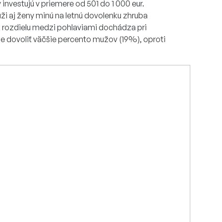
investujú v priemere od 501 do 1 000 eur.
uži aj ženy minú na letnú dovolenku zhruba
 rozdielu medzi pohlaviami dochádza pri
že dovoliť väčšie percento mužov (19%), oproti