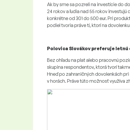
Ak by sme sa pozreli na investície do d
24 rokov a ľudia nad 55 rokov investujú
konkrétne od 301 do 500 eur. Pri produkt
podiel tvoria práve tí, ktorí na dovolenk
Polovica Slovákov preferuje letnú
Bez ohľadu na plat alebo pracovnú pozíc
skupina respondentov, ktorá tvorí takmer
Hneď po zahraničných dovolenkách pri
v horách. Práve túto možnosť využíva z