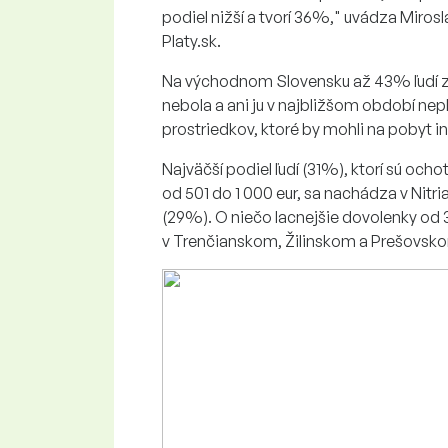
podiel nižší a tvorí 36%," uvádza Miro
Platy.sk.
Na východnom Slovensku až 43% ľudí z
nebola a ani ju v najbližšom období nep
prostriedkov, ktoré by mohli na pobyt i
Najväčší podiel ľudí (31%), ktorí sú oc
od 501 do 1 000 eur, sa nachádza v Nit
(29%). O niečo lacnejšie dovolenky od 30
v Trenčianskom, Žilinskom a Prešovskom