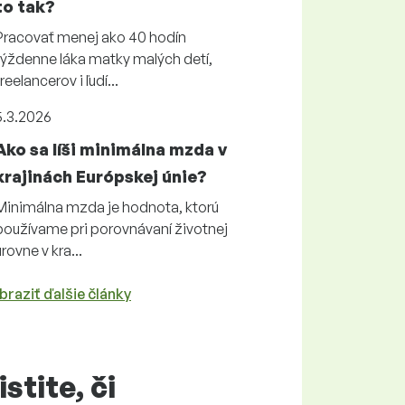
to tak?
Pracovať menej ako 40 hodín
týždenne láka matky malých detí,
freelancerov i ľudí...
5.3.2026
Ako sa líši minimálna mzda v
krajinách Európskej únie?
Minimálna mzda je hodnota, ktorú
používame pri porovnávaní životnej
úrovne v kra...
braziť ďalšie články
istite, či