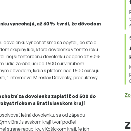
olenku vynechajú, až 60% tvrdí, že dôvodom
tnú dovolenku vynechať sme sa opýtali, čo stálo
om skupiny ľudí, ktorá dovolenku v tomto roku
Kvôli nej si tohtoročnú dovolenku odoprie až 60%
m ľudia zarábajúci do 1 500 eur v hrubom
ným dôvodom, ľudia s platom nad 1 500 eur si ju
sti," informoval Miroslav Dravecký, produktový
Zo
 ochotní za dovolenku zaplatiť od 500 do
skobystrickom a Bratislavskom kraji
k absolvovať letnú dovolenku, sa od západu
m v Bratislavskom kraji tvorí podiel
Z
 strane republiky, v Košickom kraji, je ich