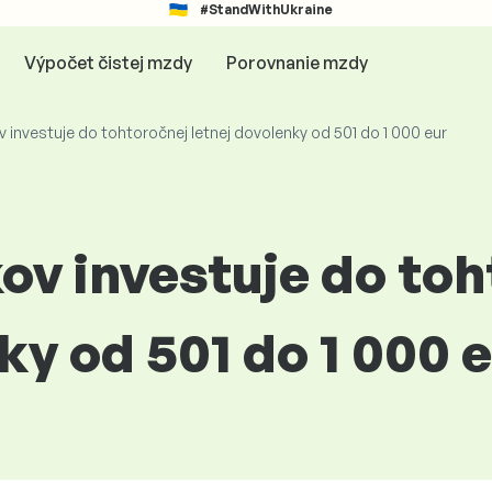
#StandWithUkraine
Výpočet čistej mzdy
Porovnanie mzdy
v investuje do tohtoročnej letnej dovolenky od 501 do 1 000 eur
ov investuje do to
ky od 501 do 1 000 