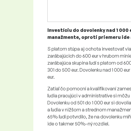
Investíciu do dovolenky nad 1 000 
manažmente, oproti priemeru ide 
S platom stúpa aj ochota investovať via
zarábajúcich do 600 eur v hrubom minie 
zarábajúca skupina ľudí s platom od 60
301 do 500 eur. Dovolenku nad 1 000 eur
eur.
Zatiaľ čo pomocní a kvalifikovaní zame
ľudia pracujúci v administratíve si môžu
Dovolenku od 501 do 1 000 eur si dovoli
a ľudia v nižšom a strednom manažmen
65% ľudí potvrdilo, že na dovolenku mí
ide o takmer 50%-ný rozdiel.