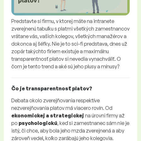
Predstavte si firmu, v ktorej máte na intranete
zverejnenú tabuľku s platmi všetkých zamestnancov
vrátane vás, vašich kolegov, všetkých manažérov a
dokonca aj šéfky. Nie je to sci-fi predstava, dnes už
zopár takýchto firiem existuje a maximálnu
transparentnosť platov si nevedia vynachváliť. O
čom je tento trend a aké sú jeho plusy a mínusy?
Čo je transparentnosť platov?
Debata okolo zverejňovania respektíve
nezverejňovania platov má viacero rovín. Od
ekonomickej a strategickej
na úrovni firmy až
po
psychologickú
, keď si zamestnanec sám nie je
istý, či chce, aby bola jeho mzda zverejnená a aby
zároveň vedel, koľko zarábajú jeho kolegovia.