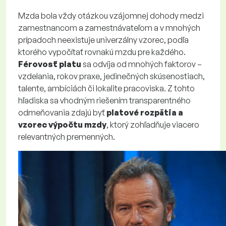
Mzda bola vždy otázkou vzájomnej dohody medzi
zamestnancom a zamestnávateľom a v mnohých
prípadoch neexistuje univerzálny vzorec, podľa
ktorého vypočítať rovnakú mzdu pre každého.
Férovosť platu
sa odvíja od mnohých faktorov –
vzdelania, rokov praxe, jedinečných skúsenostiach,
talente, ambíciách či lokalite pracoviska. Z tohto
hľadiska sa vhodným riešením transparentného
odmeňovania zdajú byť
platové rozpätia a
vzorec výpočtu mzdy
, ktorý zohľadňuje viacero
relevantných premenných.