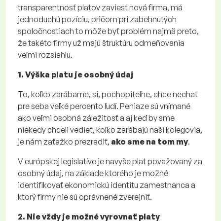
transparentnosť platov zaviesť nová firma, má
jednoduchú pozíciu, pričom pri zabehnutých
spoločnostiach to môže byť problém najmä preto,
že takéto firmy už majú štruktúru odmeňovania
veľmi rozsiahlu.
1. Výška platu je osobný údaj
To, koľko zarábame, si, pochopiteľne, chce nechať
pre seba veľké percento ľudí. Peniaze sú vnímané
ako veľmi osobná záležitosť a aj keď by sme
niekedy chceli vedieť, koľko zarábajú naši kolegovia,
je nám zaťažko prezradiť,
ako sme na tom my
.
V európskej legislatíve je navyše plat považovaný za
osobný údaj, na základe ktorého je možné
identifikovať ekonomickú identitu zamestnanca a
ktorý firmy nie sú oprávnené zverejniť.
2. Nie vždy je možné vyrovnať platy