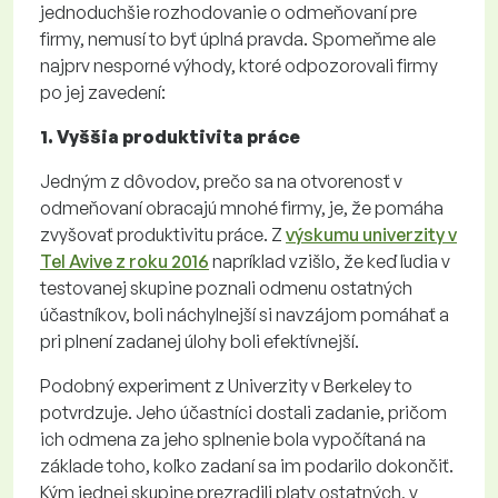
jednoduchšie rozhodovanie o odmeňovaní pre
firmy, nemusí to byť úplná pravda. Spomeňme ale
najprv nesporné výhody, ktoré odpozorovali firmy
po jej zavedení:
1. Vyššia produktivita práce
Jedným z dôvodov, prečo sa na otvorenosť v
odmeňovaní obracajú mnohé firmy, je, že pomáha
zvyšovať produktivitu práce. Z
výskumu univerzity v
Tel Avive z roku 2016
napríklad vzišlo, že keď ľudia v
testovanej skupine poznali odmenu ostatných
účastníkov, boli náchylnejší si navzájom pomáhať a
pri plnení zadanej úlohy boli efektívnejší.
Podobný experiment z Univerzity v Berkeley to
potvrdzuje. Jeho účastníci dostali zadanie, pričom
ich odmena za jeho splnenie bola vypočítaná na
základe toho, koľko zadaní sa im podarilo dokončiť.
Kým jednej skupine prezradili platy ostatných, v