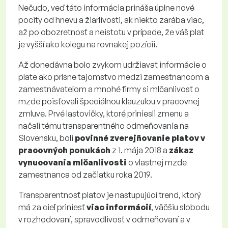
Nečudo, veď táto informácia prináša úplne nové
pocity od hnevu a žiarlivosti, ak niekto zarába viac,
až po obozretnosť a neistotu v prípade, že váš plat
je vyšší ako kolegu na rovnakej pozícii.
Až donedávna bolo zvykom udržiavať informácie o
plate ako prísne tajomstvo medzi zamestnancom a
zamestnávateľom a mnohé firmy si mlčanlivosť o
mzde poisťovali špeciálnou klauzulou v pracovnej
zmluve. Prvé lastovičky, ktoré priniesli zmenu a
načali tému transparentného odmeňovania na
Slovensku, boli
povinné zverejňovanie platov v
pracovných ponukách
z 1. mája 2018 a
zákaz
vynucovania mlčanlivosti
o vlastnej mzde
zamestnanca od začiatku roka 2019.
Transparentnosť platov je nastupujúci trend, ktorý
má za cieľ priniesť
viac informácií
, väčšiu slobodu
v rozhodovaní, spravodlivosť v odmeňovaní a v