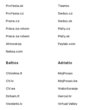
Profesia.sk
Teamio
Profesia.cz
Seduo.cz
Prace.cz
Seduo.sk
Práca za rohom
Platy.cz
Práce za rohem
Platy.sk
Atmoskop
Paylab.com
Nelisa.com
Baltics
Adriatic
CVonline.lt
MojPosao
CV.lv
MojPosao.ba
CV.ee
Vrabotuvanje
Dirbam.lt
Hercul.hr
Visidarbi.lv
Virtual Valley