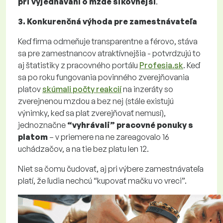
pri vyjednávaní o mzde šikovnejší
.
3. Konkurenčná výhoda pre zamestnávateľa
Keď firma odmeňuje transparentne a férovo, stáva
sa pre zamestnancov atraktívnejšia - potvrdzujú to
aj štatistiky z pracovného portálu
Profesia.sk
. Keď
sa po roku fungovania povinného zverejňovania
platov
skúmali počty reakcií
na inzeráty so
zverejnenou mzdou a bez nej (stále existujú
výnimky, keď sa plat zverejňovať nemusí),
jednoznačne
“vyhrávali” pracovné ponuky s
platom
– v priemere na ne zareagovalo 16
uchádzačov, a na tie bez platu len 12.
Niet sa čomu čudovať, aj pri výbere zamestnávateľa
platí, že ľudia nechcú “kupovať mačku vo vreci”.