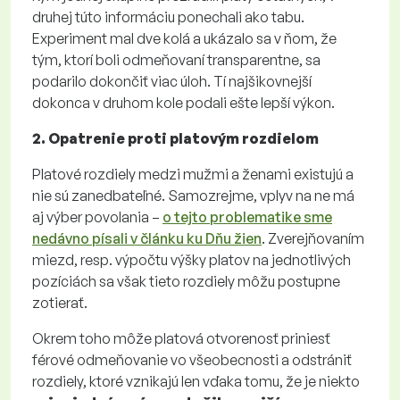
druhej túto informáciu ponechali ako tabu.
Experiment mal dve kolá a ukázalo sa v ňom, že
tým, ktorí boli odmeňovaní transparentne, sa
podarilo dokončiť viac úloh. Tí najšikovnejší
dokonca v druhom kole podali ešte lepší výkon.
2. Opatrenie proti platovým rozdielom
Platové rozdiely medzi mužmi a ženami existujú a
nie sú zanedbateľné. Samozrejme, vplyv na ne má
aj výber povolania –
o tejto problematike sme
nedávno písali v článku ku Dňu žien
. Zverejňovaním
miezd, resp. výpočtu výšky platov na jednotlivých
pozíciách sa však tieto rozdiely môžu postupne
zotierať.
Okrem toho môže platová otvorenosť priniesť
férové odmeňovanie vo všeobecnosti a odstrániť
rozdiely, ktoré vznikajú len vďaka tomu, že je niekto