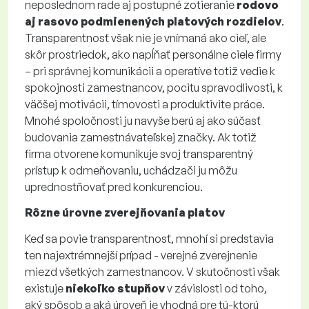
neposlednom rade aj postupné zotieranie
rodovo
aj rasovo podmienených platových rozdielov
.
Transparentnosť však nie je vnímaná ako cieľ, ale
skôr prostriedok, ako napĺňať personálne ciele firmy
– pri správnej komunikácii a operatíve totiž vedie k
spokojnosti zamestnancov, pocitu spravodlivosti, k
väčšej motivácii, tímovosti a produktivite práce.
Mnohé spoločnosti ju navyše berú aj ako súčasť
budovania zamestnávateľskej značky. Ak totiž
firma otvorene komunikuje svoj transparentný
prístup k odmeňovaniu, uchádzači ju môžu
uprednostňovať pred konkurenciou.
Rôzne úrovne zverejňovania platov
Keď sa povie transparentnosť, mnohí si predstavia
ten najextrémnejší prípad - verejné zverejnenie
miezd všetkých zamestnancov. V skutočnosti však
existuje
niekoľko stupňov
v závislosti od toho,
aký spôsob a aká úroveň je vhodná pre tú-ktorú