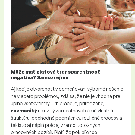
Môže mať platová transparentnosť
negatíva? Samozrejme
Aj keď je otvorenosť v odmeňovaní výborné riešenie
na viacero problémov, zdá sa, že nie je vhodná pre
úplne všetky firmy. Trh práce je, prirodzene,
rozmanitý
a každý zamestnávateľ má vlastnú
štruktúru, obchodné podmienky, rozličné procesy a
takisto aj náplň prác aj v rámci totožných
pracovných pozícií. Platí, že pokiaľ chce