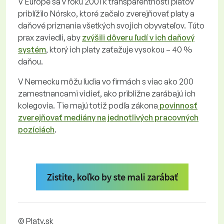
V Európe sa v roku 2001 k transparentnosti platov
priblížilo Nórsko, ktoré začalo zverejňovať platy a
daňové priznania všetkých svojich obyvateľov. Túto
prax zaviedli, aby
zvýšili dôveru ľudí v ich daňový
systém
, ktorý ich platy zaťažuje vysokou – 40 %
daňou.
V Nemecku môžu ľudia vo firmách s viac ako 200
zamestnancami vidieť, ako približne zarábajú ich
kolegovia. Tie majú totiž podľa zákona
povinnosť
zverejňovať mediány na jednotlivých pracovných
pozíciách
.
© Platy.sk