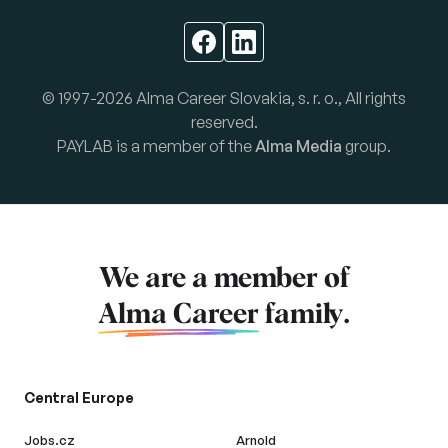
© 1997-2026 Alma Career Slovakia, s. r. o., All rights
reserved.
PAYLAB is a member of the
Alma Media
group.
We are a member of
Alma Career
family.
Central Europe
Jobs.cz
Arnold