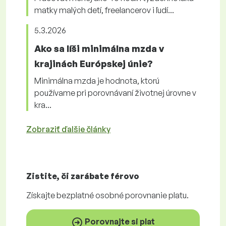
matky malých detí, freelancerov i ľudí...
5.3.2026
Ako sa líši minimálna mzda v
krajinách Európskej únie?
Minimálna mzda je hodnota, ktorú
používame pri porovnávaní životnej úrovne v
kra...
Zobraziť ďalšie články
Zistite, či zarábate
férovo
Získajte
bezplatné
osobné porovnanie platu.
Porovnajte si plat