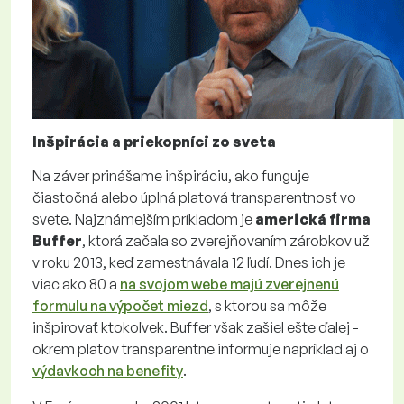
Inšpirácia a priekopníci zo sveta
Na záver prinášame inšpiráciu, ako funguje
čiastočná alebo úplná platová transparentnosť vo
svete. Najznámejším príkladom je
americká firma
Buffer
, ktorá začala so zverejňovaním zárobkov už
v roku 2013, keď zamestnávala 12 ľudí. Dnes ich je
viac ako 80 a
na svojom webe majú zverejnenú
formulu na výpočet miezd
, s ktorou sa môže
inšpirovať ktokoľvek. Buffer však zašiel ešte ďalej -
okrem platov transparentne informuje napríklad aj o
výdavkoch na benefity
.