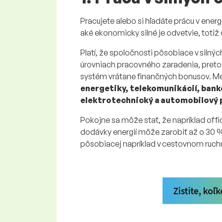
Pracujete alebo si hľadáte prácu v ener
aké ekonomicky silné je odvetvie, totiž 
Platí, že spoločnosti pôsobiace v silný
úrovniach pracovného zaradenia, preto
systém vrátane finančných bonusov. Med
energetiky, telekomunikácií, ban
elektrotechnický a automobilový 
Pokojne sa môže stať, že napríklad offi
dodávky energií môže zarobiť až o 30 %
pôsobiacej napríklad v cestovnom ruch