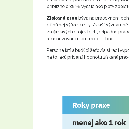
približne o 38 % vyššie ako platy začia
Získaná prax
býva na pracovnom poho
o finálnej výške mzdy. Zvlášť významné
zaujímavých projektoch, prípadne práca 
s manažovaním tímu a podobne.
Personalisti a budúci šéfovia si radi vy
na to, akú pridanú hodnotu získanú praxo