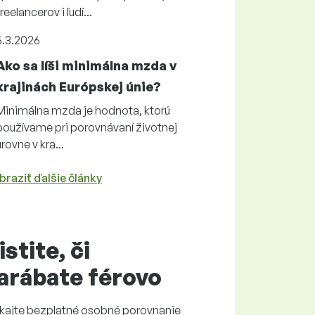
freelancerov i ľudí...
5.3.2026
Ako sa líši minimálna mzda v
krajinách Európskej únie?
Minimálna mzda je hodnota, ktorú
používame pri porovnávaní životnej
úrovne v kra...
braziť ďalšie články
istite, či
arábate
férovo
skajte
bezplatné
osobné porovnanie