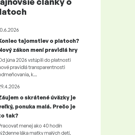
ajnovšie články o
latoch
10.6.2026
Koniec tajomstiev o platoch?
Nový zákon mení pravidlá hry
Od júna 2026 vstúpili do platnosti
nové pravidlá transparentnosti
odmeňovania, k...
29.4.2026
Záujem o skrátené úväzky je
veľký, ponuka malá. Prečo je
to tak?
Pracovať menej ako 40 hodín
týždenne láka matky malých detí,