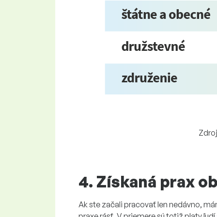
Zdroj
4. Získaná prax o
Ak ste začali pracovať len nedávno, mám
praxe rásť. V priemere sú totiž platy ľud