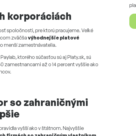
pla
ch korporáciách
osť spoločnosti, pre ktorú pracujeme. Veľké
ancom zväčša
výhodnejšie platové
ko menší zamestnávatelia.
ylab, ktorého súčasťou sú aj Platy.sk, sú
250 zamestnancami až o 14 percent vyššie ako
ncov.
or so zahraničnými
epšie
ravidla vyšší ako v štátnom. Najvyššie
ch firmách so zahraničným vlastníkom
.