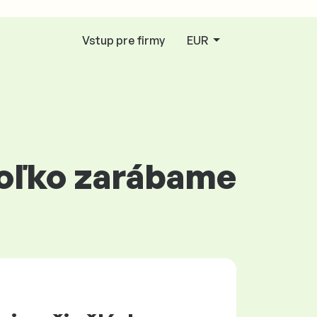
Vstup pre firmy
EUR
 koľko zarábame