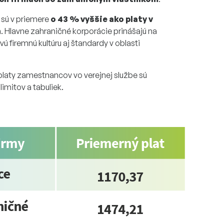
 sú v priemere
o 43 % vyššie ako platy v
h
. Hlavne zahraničné korporácie prinášajú na
avú firemnú kultúru aj štandardy v oblasti
 platy zamestnancov vo verejnej službe sú
mitov a tabuliek.