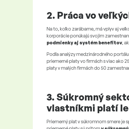
2. Práca vo veľký
Na to, koľko zarábame, má vplyv aj veľk
korporácie ponúkajú svojim zamestn
podmienky aj systém benefitov
, a
Podľa analýzy medzinárodného portálu Pa
priemerné platy vo firmách s viac ako 
platy v malých firmách do 50 zamestna
3. Súkromný sekt
vlastníkmi platí l
Priemerný plat v súkromnom smere je sp
priemerné platy sú pritom
v súkromný