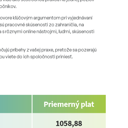
točníkov.
vore kľúčovým argumentom pri vyjednávaní
 sú pracovné skúsenosti zo zahraničia, na
s rôznymi online nástrojmi, ľuďmi, skúsenosti
počujú príbehy z vašej praxe, pretože sa pozerajú
u viete do ich spoločnosti priniesť.