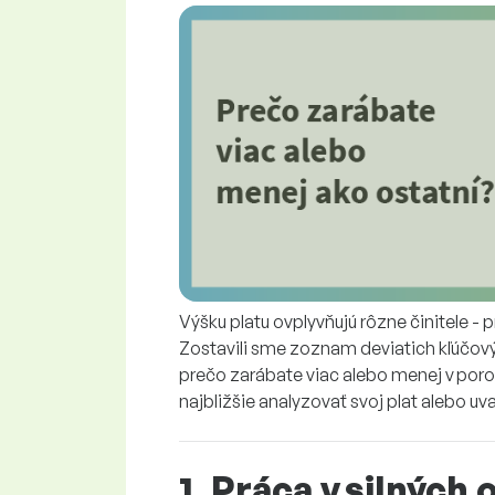
Výšku platu ovplyvňujú rôzne činitele 
Zostavili sme zoznam deviatich kľúčovýc
prečo zarábate viac alebo menej v porov
najbližšie analyzovať svoj plat alebo u
1. Práca v silných