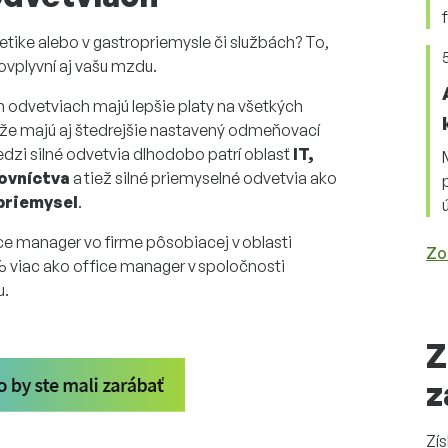
getike alebo v gastropriemysle či službách? To,
ovplyvní aj vašu mzdu.
ch odvetviach majú lepšie platy na všetkých
že majú aj štedrejšie nastavený odmeňovací
zi silné odvetvia dlhodobo patrí oblasť
IT,
kovníctva
a tiež silné priemyselné odvetvia ako
priemysel
.
ce manager vo firme pôsobiacej v oblasti
Zo
 viac ako office manager v spoločnosti
u.
Z
z
Zí