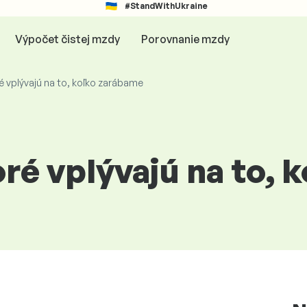
#StandWithUkraine
Výpočet čistej mzdy
Porovnanie mzdy
ré vplývajú na to, koľko zarábame
oré vplývajú na to,