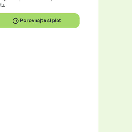
tu.
Porovnajte si plat