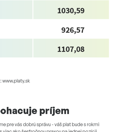
: www.platy.sk
bohacuje príjem
e pre vás dobrú správu - váš plat bude s rokmi
í s viac ako šesťročnou praxou na jednej pozícii