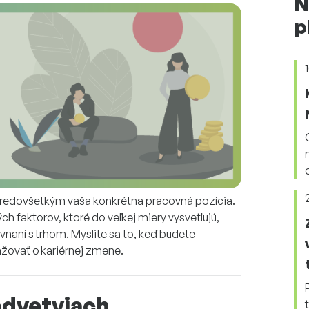
N
p
- predovšetkým vaša konkrétna pracovná pozícia.
h faktorov, ktoré do veľkej miery vysvetľujú,
naní s trhom. Myslite sa to, keď budete
važovať o kariérnej zmene.
 odvetviach