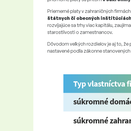
Priemerné platy v zahraničných firmách
štátnych či obecných inštitúciác
rozvíjajúce sa trhy viac kapitálu, zaujím
starostlivosti o zamestnancov.
Dôvodom veľkých rozdielov je aj to, že
nastavené podľa zákonne stanovených li