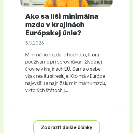
Ako sa líši minimálna
mzda v krajinách
Európskej únie?
5.3.2026
Minimálna mzda je hodnota, ktorú
používame pri porovnávaní životnej
úrovne v krajinách EÚ. Sama o sebe
však realitu skresľuje. Kto má v Európe
najvyššiu a najnižšiu minimálnu mzdu,
v ktorých štátoch j...
Zobraziť ďalšie články