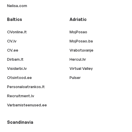
Nelisa.com
Baltics
Adriatic
CVonline.lt
MojPosao
CV.lv
MojPosao.ba
CV.ee
Vrabotuvanje
Dirbam.lt
Hercul.hr
Visidarbi.lv
Virtual Valley
Otsintood.ee
Pulser
Personaloatrankos.lt
Recruitment.lv
Varbamisteenused.ee
Scandinavia