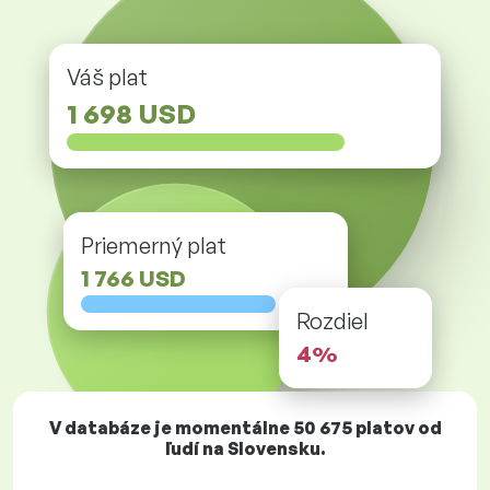
Váš plat
1 698 USD
Priemerný plat
1 766 USD
Rozdiel
4%
V databáze je momentálne
50 675
platov od
ľudí na Slovensku.