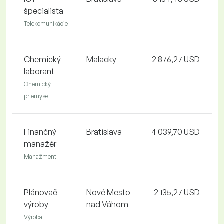
špecialista
Telekomunikácie
Chemický
Malacky
2 876,27 USD
laborant
Chemický
priemysel
Finančný
Bratislava
4 039,70 USD
manažér
Manažment
Plánovač
Nové Mesto
2 135,27 USD
výroby
nad Váhom
Výroba