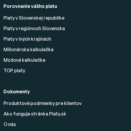
Porovnanie vášho platu
Platy v Slovenskej republike
Platy v regiónoch Slovenska
Platy v iných krajinách
Milionárska kalkulačka
Mzdová kalkulačka
TOP platy
Dokumenty
Produktové podmienky pre klientov
Ako funguje stránka Platy.sk
O nás