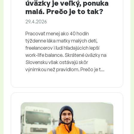
úväzky je veľký, ponuka
malá. Prečo je to tak?
29.4.2026
Pracovať menej ako 40 hodín
týždenne láka matky malých detí,
freelancerov i ľudí hľadajúcich lepší
work-life balance. Skrátené úväzky na
Slovensku však ostávajú skôr
výnimkou než pravidlom. Prečo je t...