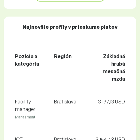
Najnovšie profily v prieskume platov
Pozícia a
Región
Základná
kategória
hrubá
mesačná
mzda
Facility
Bratislava
3 197,13 USD
manager
Manažment
ICT
Bratislava
3 154,43 USD