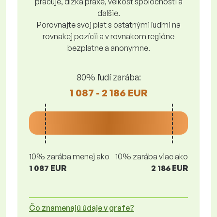
pracuje, dĺžka praxe, veľkosť spoločnosti a
ďalšie.
Porovnajte svoj plat s ostatnými ľuďmi na
rovnakej pozícii a v rovnakom regióne
bezplatne a anonymne.
80% ľudí zarába:
1 087 - 2 186 EUR
10% zarába menej ako
10% zarába viac ako
1 087 EUR
2 186 EUR
Čo znamenajú údaje v grafe?