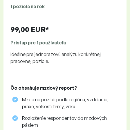
1 pozícia na rok
99,00 EUR*
Prístup pre 1 používateľa
Ideálne pre jednorazovú analýzu konkrétnej
pracovnej pozície.
Čo obsahuje mzdový report?
Mzda na pozícii podľa regiónu, vzdelania,
praxe, veľkosti firmy, veku
Rozloženie respondentov do mzdových
pásiem