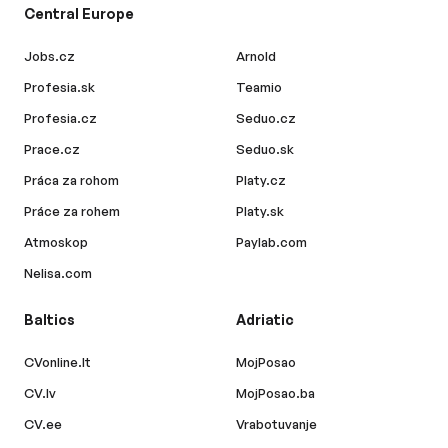
Central Europe
Jobs.cz
Arnold
Profesia.sk
Teamio
Profesia.cz
Seduo.cz
Prace.cz
Seduo.sk
Práca za rohom
Platy.cz
Práce za rohem
Platy.sk
Atmoskop
Paylab.com
Nelisa.com
Baltics
Adriatic
CVonline.lt
MojPosao
CV.lv
MojPosao.ba
CV.ee
Vrabotuvanje