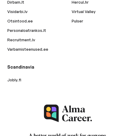
Dirbam.lt
Hercul.hr
Visidarbi.lv
Virtual Valley
Otsintood.ee
Pulser
Personaloatrankos.lt
Recruitment.lv
Varbamisteenused.ee
Scandinavia
Jobly.fi
A better world of work for
everyone
.