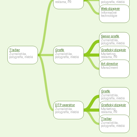
reklama, PR
polygrafia, médiá
Web dizajnér
Informačné
technológie
Senior grafik
Žurnalistika,
polygrafia, médiá
Tlačiar
Grafik
Grafický dizajnér
Žurnalistika,
Žurnalistika,
Marketing,
polygrafia, médiá
polygrafia, médiá
reklama, PR
Art director
Manažment
Grafik
Žurnalistika,
polygrafia, médiá
DTP operátor
Grafický dizajnér
Žurnalistika,
Marketing,
polygrafia, médiá
reklama, PR
Tlačiar
Žurnalistika,
polygrafia, médiá