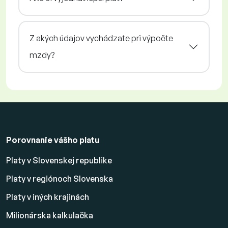
Z akých údajov vychádzate pri výpočte
mzdy?
Porovnanie vášho platu
Platy v Slovenskej republike
Platy v regiónoch Slovenska
Platy v iných krajinách
Milionárska kalkulačka