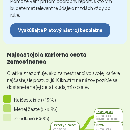
Pomôže Vám pri tom podrobný report, s ktorým
budete mať relevantné údaje o mzdách vždy po
ruke.
Vyskúšajte Platový nástroj bezplatne
Najčastejšia kariérna cesta
zamestnanca
Grafika znázorňuje, ako zamestnanci vo svojej kariére
najčastejšie postupujú. Kliknutím na názov pozície sa
dostanete na jej detail s údajmi o plate.
Najčastejšie (>15%)
Menej časté (5-15%)
Senior grafik
Žurnalistika,
Zriedkavé (<5%)
polygrafia, médiá
Grafický dizajnér
Grafik
Marketing,
Žurnalistika,