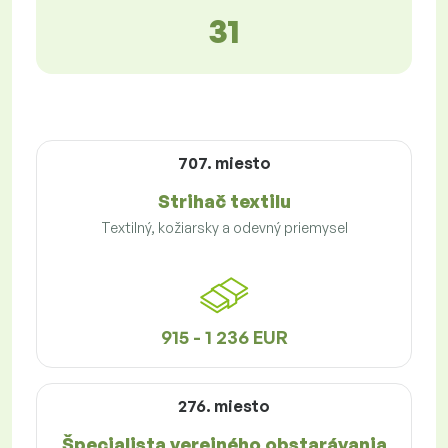
31
707. miesto
Strihač textilu
Textilný, kožiarsky a odevný priemysel
915 - 1 236 EUR
276. miesto
Špecialista verejného obstarávania