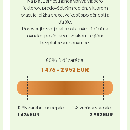
Na plat zamestnanca vplýva viacero
faktorov, predovšetkým región, v ktorom
pracuje, dĺžka praxe, veľkosť spoločnosti a
ďalšie.
Porovnajte svoj plat s ostatnými ľuďmi na
rovnakej pozícii a v rovnakom regióne
bezplatne a anonymne.
80% ľudí zarába:
1 476 - 2 952 EUR
10% zarába menej ako
10% zarába viac ako
1 476 EUR
2 952 EUR