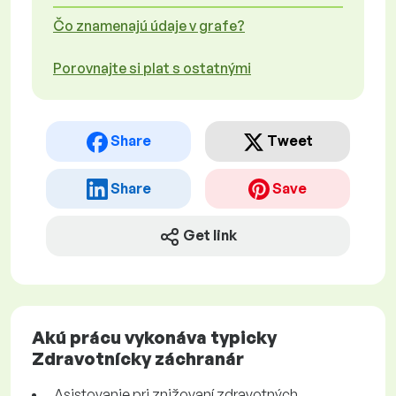
Čo znamenajú údaje v grafe?
Porovnajte si plat s ostatnými
Share
Tweet
Share
Save
Get link
Akú prácu vykonáva typicky
Zdravotnícky záchranár
Asistovanie pri znižovaní zdravotných