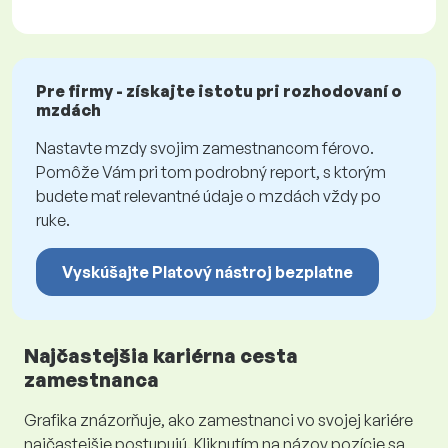
Pre firmy - získajte istotu pri rozhodovaní o
mzdách
Nastavte mzdy svojim zamestnancom férovo.
Pomôže Vám pri tom podrobný report, s ktorým
budete mať relevantné údaje o mzdách vždy po
ruke.
Vyskúšajte Platový nástroj bezplatne
Najčastejšia kariérna cesta
zamestnanca
Grafika znázorňuje, ako zamestnanci vo svojej kariére
najčastejšie postupujú. Kliknutím na názov pozície sa