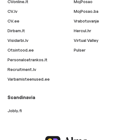
CVonline.lt
MojPosao
CV.lv
MojPosao.ba
CV.ee
Vrabotuvanje
Dirbam.lt
Hercul.hr
Visidarbi.lv
Virtual Valley
Otsintood.ee
Pulser
Personaloatrankos.lt
Recruitment.lv
Varbamisteenused.ee
Scandinavia
Jobly.fi