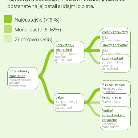
dostanete na jej detail s údajmi o plate.
Najčastejšie (>15%)
Menej časté (5-15%)
Vrchný zdravotný
brat
Zriedkavé (<5%)
Zdravotníctvo a
sociálna
Zdravotná/ý
Hlavný zdravotný
starostlivosť
sestra/brat
brat
Zdravotníctvo a
Zdravotníctvo a
sociálna
sociálna
Zubný asistent
starostlivosť
starostlivosť
Zdravotníctvo a
sociálna
starostlivosť
Zdravotnícky
záchranár
Zdravotníctvo a
sociálna
Medical advisor
starostlivosť
Farmaceutický
priemysel
Lekár
Revízny lekár
Zdravotníctvo a
Poisťovníctvo
sociálna
starostlivosť
Riaditeľ
zdravotníckeho
zariadenia
Vrcholový
manažment