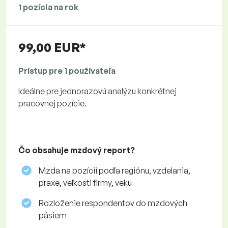
1 pozícia na rok
99,00 EUR*
Prístup pre 1 používateľa
Ideálne pre jednorazovú analýzu konkrétnej
pracovnej pozície.
Čo obsahuje mzdový report?
Mzda na pozícii podľa regiónu, vzdelania,
praxe, veľkosti firmy, veku
Rozloženie respondentov do mzdových
pásiem