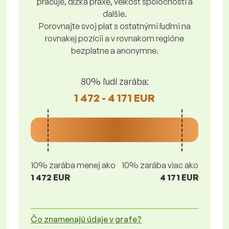
pracuje, dĺžka praxe, veľkosť spoločnosti a
ďalšie.
Porovnajte svoj plat s ostatnými ľuďmi na
rovnakej pozícii a v rovnakom regióne
bezplatne a anonymne.
80% ľudí zarába:
1 472 - 4 171 EUR
10% zarába menej ako
10% zarába viac ako
1 472 EUR
4 171 EUR
Čo znamenajú údaje v grafe?