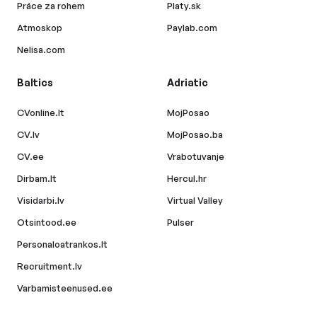
Práce za rohem
Platy.sk
Atmoskop
Paylab.com
Nelisa.com
Baltics
Adriatic
CVonline.lt
MojPosao
CV.lv
MojPosao.ba
CV.ee
Vrabotuvanje
Dirbam.lt
Hercul.hr
Visidarbi.lv
Virtual Valley
Otsintood.ee
Pulser
Personaloatrankos.lt
Recruitment.lv
Varbamisteenused.ee