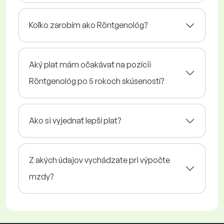
Koľko zarobím ako Röntgenológ?
Aký plat mám očakávať na pozícii
Röntgenológ po 5 rokoch skúseností?
Ako si vyjednať lepší plat?
Z akých údajov vychádzate pri výpočte
mzdy?