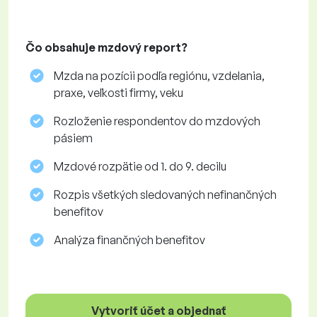
Čo obsahuje mzdový report?
Mzda na pozícii podľa regiónu, vzdelania,
praxe, veľkosti firmy, veku
Rozloženie respondentov do mzdových
pásiem
Mzdové rozpätie od 1. do 9. decilu
Rozpis všetkých sledovaných nefinančných
benefitov
Analýza finančných benefitov
Vytvoriť účet a objednať