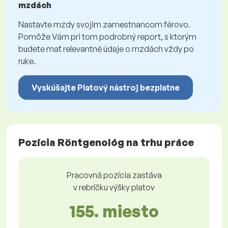
mzdách
Nastavte mzdy svojim zamestnancom férovo.
Pomôže Vám pri tom podrobný report, s ktorým
budete mať relevantné údaje o mzdách vždy po
ruke.
Vyskúšajte Platový nástroj bezplatne
Pozícia Röntgenológ na trhu práce
Pracovná pozícia zastáva
v rebríčku výšky platov
155. miesto