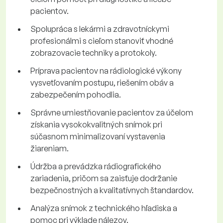
pacientov.
Spolupráca s lekármi a zdravotníckymi
profesionálmi s cieľom stanoviť vhodné
zobrazovacie techniky a protokoly.
Príprava pacientov na rádiologické výkony
vysvetľovaním postupu, riešením obáv a
zabezpečením pohodlia.
Správne umiestňovanie pacientov za účelom
získania vysokokvalitných snímok pri
súčasnom minimalizovaní vystavenia
žiareniam.
Údržba a prevádzka rádiografického
zariadenia, pričom sa zaisťuje dodržanie
bezpečnostných a kvalitatívnych štandardov.
Analýza snímok z technického hľadiska a
pomoc pri výklade nálezov.