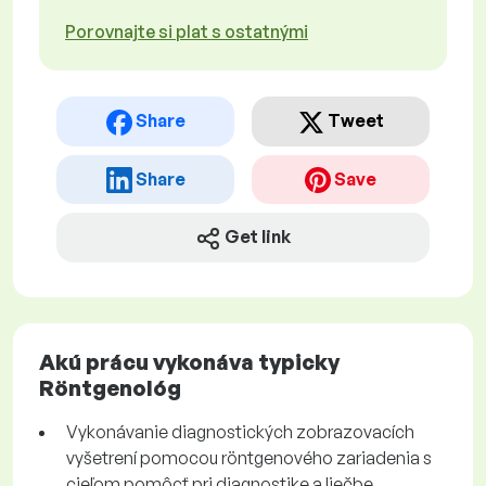
Porovnajte si plat s ostatnými
Share
Tweet
Share
Save
Get link
Akú prácu vykonáva typicky
Röntgenológ
Vykonávanie diagnostických zobrazovacích
vyšetrení pomocou röntgenového zariadenia s
cieľom pomôcť pri diagnostike a liečbe