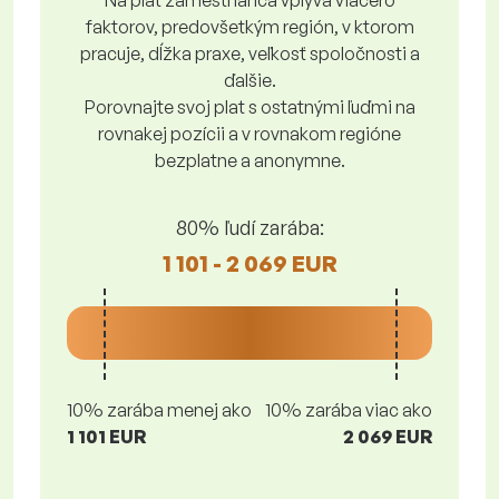
Na plat zamestnanca vplýva viacero
faktorov, predovšetkým región, v ktorom
pracuje, dĺžka praxe, veľkosť spoločnosti a
ďalšie.
Porovnajte svoj plat s ostatnými ľuďmi na
rovnakej pozícii a v rovnakom regióne
bezplatne a anonymne.
80% ľudí zarába:
1 101 - 2 069 EUR
10% zarába menej ako
10% zarába viac ako
1 101 EUR
2 069 EUR