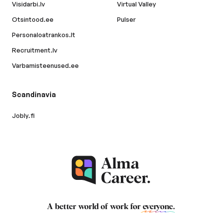
Visidarbi.lv
Virtual Valley
Otsintood.ee
Pulser
Personaloatrankos.lt
Recruitment.lv
Varbamisteenused.ee
Scandinavia
Jobly.fi
A better world of work for
everyone
.