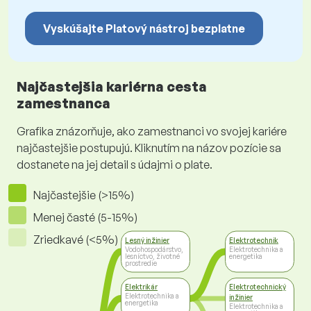
Vyskúšajte Platový nástroj bezplatne
Najčastejšia kariérna cesta
zamestnanca
Grafika znázorňuje, ako zamestnanci vo svojej kariére
najčastejšie postupujú. Kliknutím na názov pozície sa
dostanete na jej detail s údajmi o plate.
Najčastejšie (>15%)
Menej časté (5-15%)
Zriedkavé (<5%)
Lesný inžinier
Elektrotechnik
Vodohospodárstvo,
Elektrotechnika a
lesníctvo, životné
energetika
prostredie
Elektrikár
Elektrotechnický
Elektrotechnika a
inžinier
energetika
Elektrotechnika a