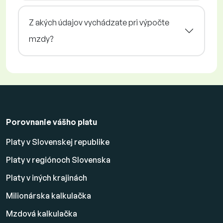
Z akých údajov vychádzate pri výpočte
mzdy?
Porovnanie vášho platu
Platy v Slovenskej republike
Platy v regiónoch Slovenska
Platy v iných krajinách
Milionárska kalkulačka
Mzdová kalkulačka