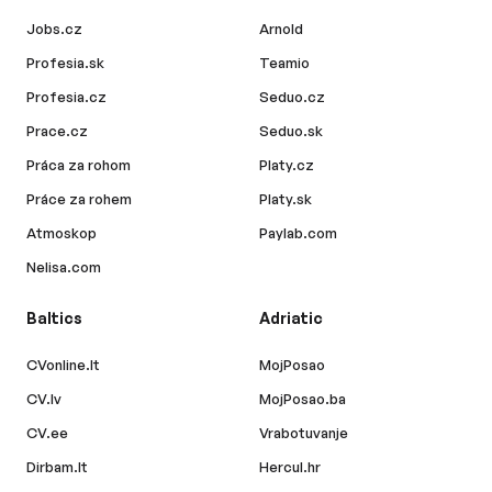
Jobs.cz
Arnold
Profesia.sk
Teamio
Profesia.cz
Seduo.cz
Prace.cz
Seduo.sk
Práca za rohom
Platy.cz
Práce za rohem
Platy.sk
Atmoskop
Paylab.com
Nelisa.com
Baltics
Adriatic
CVonline.lt
MojPosao
CV.lv
MojPosao.ba
CV.ee
Vrabotuvanje
Dirbam.lt
Hercul.hr