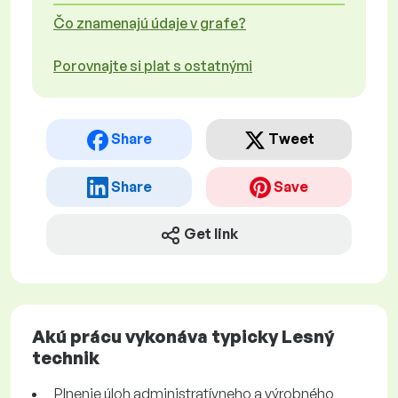
Čo znamenajú údaje v grafe?
Porovnajte si plat s ostatnými
Share
Tweet
Share
Save
Get link
Akú prácu vykonáva typicky Lesný
technik
Plnenie úloh administratívneho a výrobného