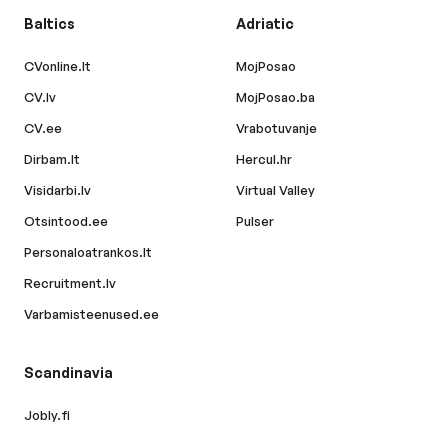
Baltics
Adriatic
CVonline.lt
MojPosao
CV.lv
MojPosao.ba
CV.ee
Vrabotuvanje
Dirbam.lt
Hercul.hr
Visidarbi.lv
Virtual Valley
Otsintood.ee
Pulser
Personaloatrankos.lt
Recruitment.lv
Varbamisteenused.ee
Scandinavia
Jobly.fi