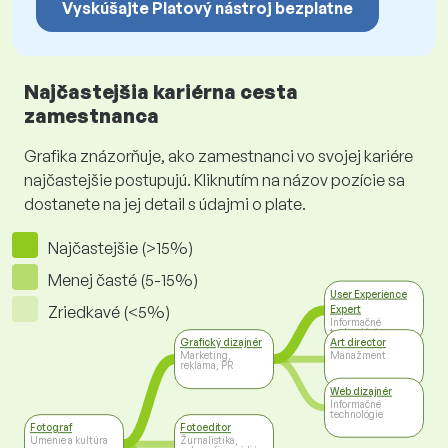
Vyskúšajte Platový nástroj bezplatne
Najčastejšia kariérna cesta
zamestnanca
Grafika znázorňuje, ako zamestnanci vo svojej kariére
najčastejšie postupujú. Kliknutím na názov pozície sa
dostanete na jej detail s údajmi o plate.
Najčastejšie (>15%)
Menej časté (5-15%)
User Experience
Zriedkavé (<5%)
Expert
Informačné
technológie
Grafický dizajnér
Art director
Marketing,
Manažment
reklama, PR
Web dizajnér
Informačné
technológie
Fotograf
Fotoeditor
Umenie a kultúra
Žurnalistika,