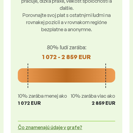
pracuje, dĺžka praxe, veľkosť spoločnosti a
ďalšie.
Porovnajte svoj plat s ostatnými ľuďmi na
rovnakej pozícii a v rovnakom regióne
bezplatne a anonymne.
80% ľudí zarába:
1 072 - 2 859 EUR
10% zarába menej ako
10% zarába viac ako
1 072 EUR
2 859 EUR
Čo znamenajú údaje v grafe?