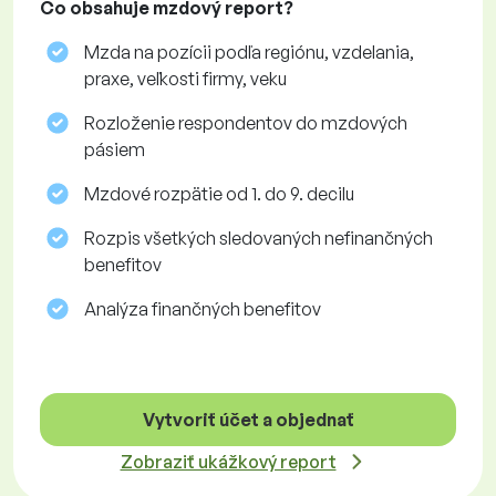
Čo obsahuje mzdový report?
Mzda na pozícii podľa regiónu, vzdelania,
praxe, veľkosti firmy, veku
Rozloženie respondentov do mzdových
pásiem
Mzdové rozpätie od 1. do 9. decilu
Rozpis všetkých sledovaných nefinančných
benefitov
Analýza finančných benefitov
Vytvoriť účet a objednať
Zobraziť ukážkový report