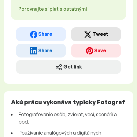
Porovnajte si plat s ostatnými
Share
Tweet
Share
Save
Get link
Akú prácu vykonáva typicky Fotograf
Fotografovanie osôb, zvierat, vecí, scenérií a
pod.
Používanie analógových a digitálnych