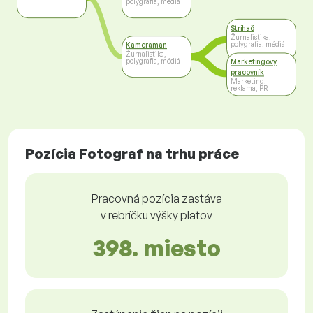
polygrafia, médiá
Strihač
Žurnalistika,
polygrafia, médiá
Kameraman
Žurnalistika,
polygrafia, médiá
Marketingový
pracovník
Marketing,
reklama, PR
Pozícia Fotograf na trhu práce
Pracovná pozícia zastáva
v rebríčku výšky platov
398. miesto