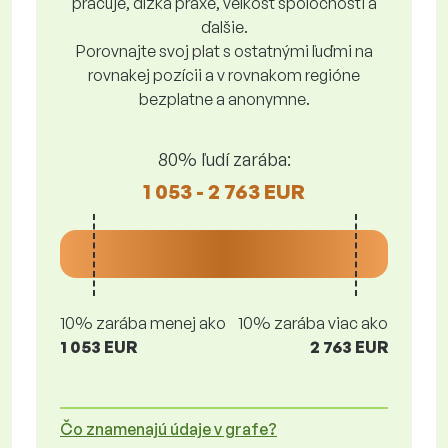
pracuje, dĺžka praxe, veľkosť spoločnosti a
ďalšie.
Porovnajte svoj plat s ostatnými ľuďmi na
rovnakej pozícii a v rovnakom regióne
bezplatne a anonymne.
80% ľudí zarába:
1 053 - 2 763 EUR
10% zarába menej ako
10% zarába viac ako
1 053 EUR
2 763 EUR
Čo znamenajú údaje v grafe?