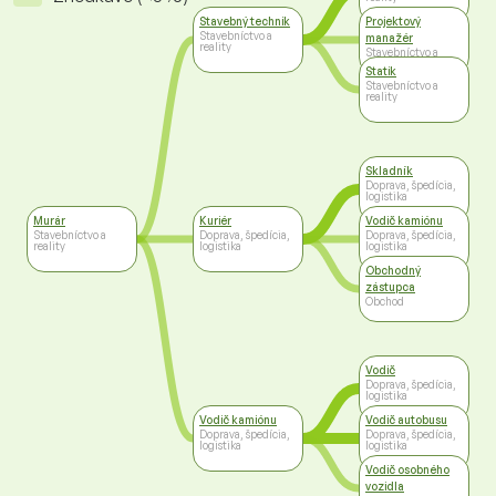
Stavebný technik
Projektový
Stavebníctvo a
manažér
reality
Stavebníctvo a
reality
Statik
Stavebníctvo a
reality
Skladník
Doprava, špedícia,
logistika
Murár
Kuriér
Vodič kamiónu
Stavebníctvo a
Doprava, špedícia,
Doprava, špedícia,
reality
logistika
logistika
Obchodný
zástupca
Obchod
Vodič
Doprava, špedícia,
logistika
Vodič kamiónu
Vodič autobusu
Doprava, špedícia,
Doprava, špedícia,
logistika
logistika
Vodič osobného
vozidla