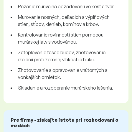
Rezanie muriva na požadovanú veľkosť a tvar.
Murovanie nosných, deliacich a výplňových
stien, stĺpov, klenieb, komínov a krbov.
Kontrolovanie rovinnosti stien pomocou
murárskej laty s vodováhou.
Zatepľovanie fasád budov, zhotovovanie
izolácií proti zemnej vlhkosti a hluku.
Zhotovovanie a opravovanie vnútorných a
vonkajších omietok.
Skladanie a rozoberanie murárskeho lešenia.
Pre firmy - získajte istotu pri rozhodovaní o
mzdách