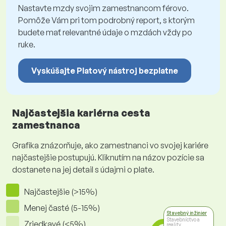
Nastavte mzdy svojim zamestnancom férovo.
Pomôže Vám pri tom podrobný report, s ktorým
budete mať relevantné údaje o mzdách vždy po
ruke.
Vyskúšajte Platový nástroj bezplatne
Najčastejšia kariérna cesta
zamestnanca
Grafika znázorňuje, ako zamestnanci vo svojej kariére
najčastejšie postupujú. Kliknutím na názov pozície sa
dostanete na jej detail s údajmi o plate.
Najčastejšie (>15%)
Menej časté (5-15%)
Stavebný inžinier
Stavebníctvo a
Zriedkavé (<5%)
reality