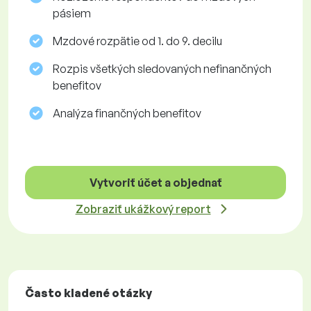
pásiem
Mzdové rozpätie od 1. do 9. decilu
Rozpis všetkých sledovaných nefinančných
benefitov
Analýza finančných benefitov
Vytvoriť účet a objednať
Zobraziť ukážkový report
Často kladené otázky