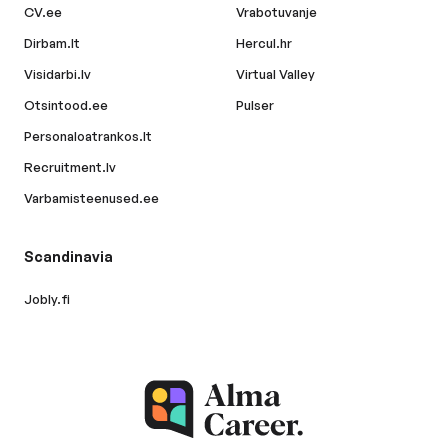
CV.ee
Vrabotuvanje
Dirbam.lt
Hercul.hr
Visidarbi.lv
Virtual Valley
Otsintood.ee
Pulser
Personaloatrankos.lt
Recruitment.lv
Varbamisteenused.ee
Scandinavia
Jobly.fi