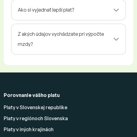
Ako si vyjednať lepší plat?
Z akých údajov vychádzate pri výpočte
mzdy?
Porovnanie vášho platu
Platy v Slovenskej republike
Platy v regiónoch Slovenska
Platy v iných krajinách