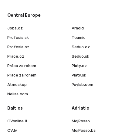
Central Europe
Jobs.cz
Arnold
Profesia.sk
Teamio
Profesia.cz
Seduo.cz
Prace.cz
Seduo.sk
Práca za rohom
Platy.cz
Práce za rohem
Platy.sk
Atmoskop
Paylab.com
Nelisa.com
Baltics
Adriatic
CVonline.lt
MojPosao
CV.lv
MojPosao.ba