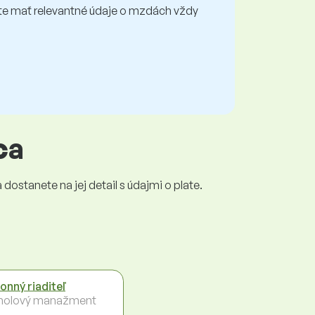
e mať relevantné údaje o mzdách vždy
ca
dostanete na jej detail s údajmi o plate.
onný riaditeľ
holový manažment