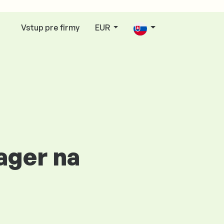
Vstup pre firmy
EUR
ager na