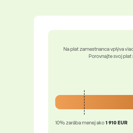
Na plat zamestnanca vplýva viace
Porovnajte svoj plat
10% zarába menej ako
1 910 EUR