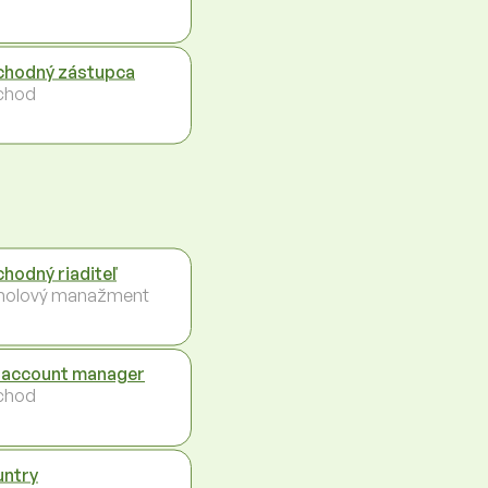
hodný zástupca
chod
hodný riaditeľ
holový manažment
 account manager
chod
ntry