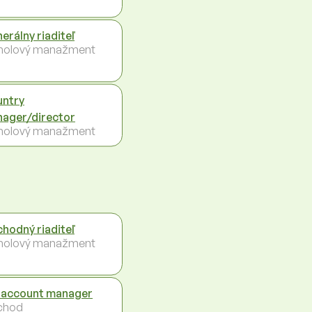
erálny riaditeľ
holový manažment
ntry
ager/director
holový manažment
hodný riaditeľ
holový manažment
 account manager
chod