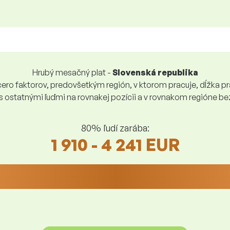
Hrubý mesačný plat -
Slovenská republika
ro faktorov, predovšetkým región, v ktorom pracuje, dĺžka pra
 s ostatnými ľuďmi na rovnakej pozícii a v rovnakom regióne 
80% ľudí zarába:
1 910 - 4 241 EUR