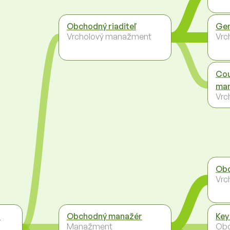
Obchodný riaditeľ
Gen
Vrcholový manažment
Vrc
Cou
man
Vrc
Obc
Vrc
r
Obchodný manažér
Key
Manažment
Ob