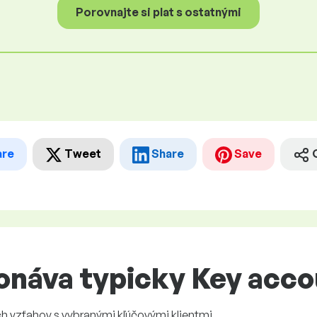
Porovnajte si plat s ostatnými
are
Tweet
Share
Save
onáva typicky Key acc
 vzťahov s vybranými kľúčovými klientmi.