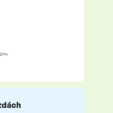
giou.
mzdách