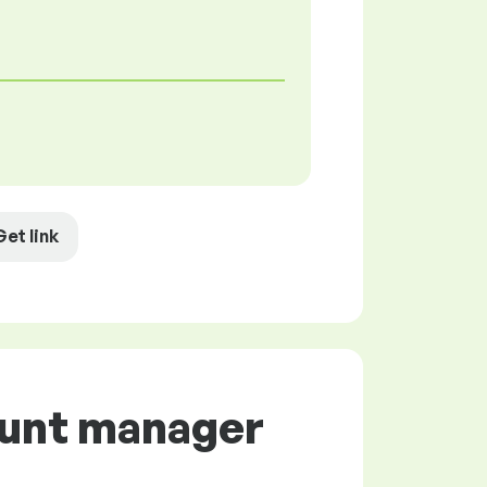
Get link
ount manager