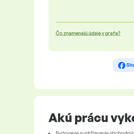
Čo znamenajú údaje v grafe?
Sh
Akú prácu vyk
Budovanie a udržiavanie obchodných