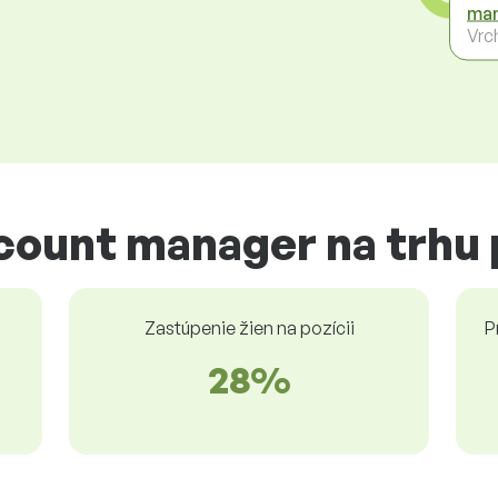
man
Vrc
ccount manager na trhu
Zastúpenie žien na pozícii
P
28%