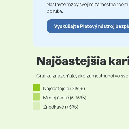
Nastavte mzdy svojim zamestnancom fé
po ruke.
Vyskúšajte Platový nástroj bezpl
Najčastejšia ka
Grafika znázorňuje, ako zamestnanci vo svojej
Najčastejšie (>15%)
Menej časté (5-15%)
Zriedkavé (<5%)