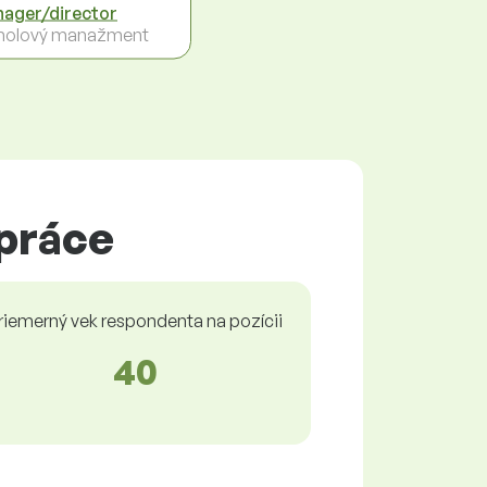
ager/director
holový manažment
 práce
riemerný vek respondenta na pozícii
40