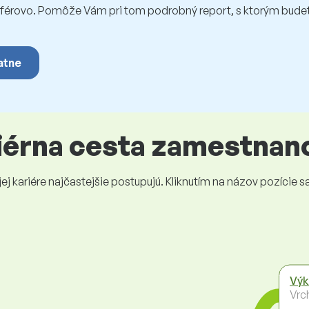
rovo. Pomôže Vám pri tom podrobný report, s ktorým budet
atne
riérna cesta zamestnan
 kariére najčastejšie postupujú. Kliknutím na názov pozície sa 
Výk
Vrc