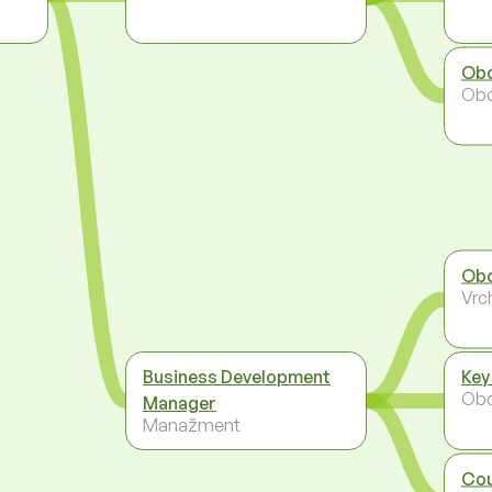
Obc
Ob
Obc
Vrc
Business Development
Key
Ob
Manager
Manažment
Cou