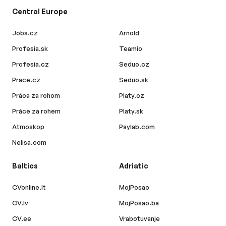
Central Europe
Jobs.cz
Arnold
Profesia.sk
Teamio
Profesia.cz
Seduo.cz
Prace.cz
Seduo.sk
Práca za rohom
Platy.cz
Práce za rohem
Platy.sk
Atmoskop
Paylab.com
Nelisa.com
Baltics
Adriatic
CVonline.lt
MojPosao
CV.lv
MojPosao.ba
CV.ee
Vrabotuvanje