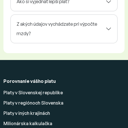
Ako si vyjednať lepší plat?
Z akých údajov vychádzate pri výpočte
mzdy?
Porovnanie vášho platu
Platy v Slovenskej republike
Platy v regiónoch Slovenska
Platy v iných krajinách
Milionárska kalkulačka