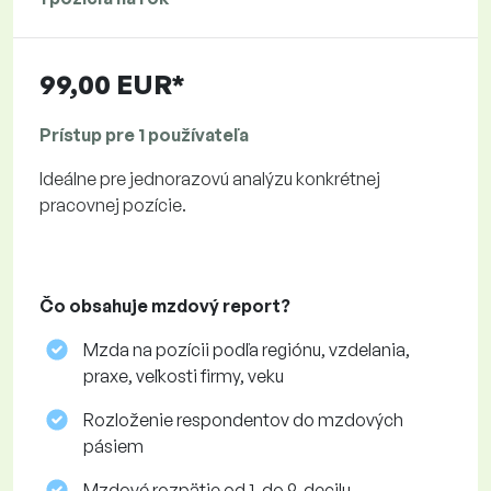
99,00 EUR*
Prístup pre 1 používateľa
Ideálne pre jednorazovú analýzu konkrétnej
pracovnej pozície.
Čo obsahuje mzdový report?
Mzda na pozícii podľa regiónu, vzdelania,
praxe, veľkosti firmy, veku
Rozloženie respondentov do mzdových
pásiem
Mzdové rozpätie od 1. do 9. decilu