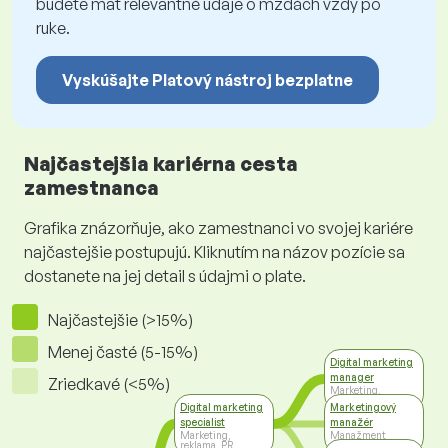
budete mať relevantné údaje o mzdách vždy po
ruke.
Vyskúšajte Platový nástroj bezplatne
Najčastejšia kariérna cesta
zamestnanca
Grafika znázorňuje, ako zamestnanci vo svojej kariére
najčastejšie postupujú. Kliknutím na názov pozície sa
dostanete na jej detail s údajmi o plate.
Najčastejšie (>15%)
Menej časté (5-15%)
Digital marketing
manager
Zriedkavé (<5%)
Marketing,
reklama, PR
Digital marketing
Marketingový
specialist
manažér
Marketing,
Manažment
reklama, PR