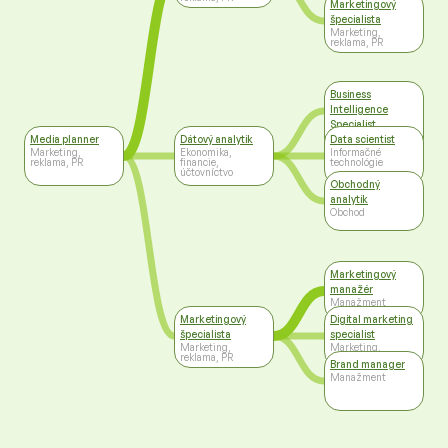
Marketingový
špecialista
Marketing,
reklama, PR
Business
Intelligence
Specialist
Informačné
Media planner
Dátový analytik
Data scientist
technológie
Marketing,
Ekonomika,
Informačné
reklama, PR
financie,
technológie
účtovníctvo
Obchodný
analytik
Obchod
Marketingový
manažér
Manažment
Marketingový
Digital marketing
špecialista
specialist
Marketing,
Marketing,
reklama, PR
reklama, PR
Brand manager
Manažment