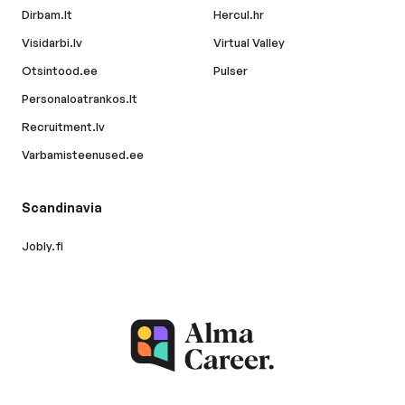
Dirbam.lt
Hercul.hr
Visidarbi.lv
Virtual Valley
Otsintood.ee
Pulser
Personaloatrankos.lt
Recruitment.lv
Varbamisteenused.ee
Scandinavia
Jobly.fi