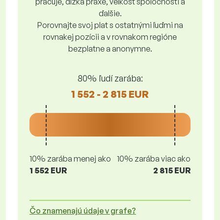
pracuje, dĺžka praxe, veľkosť spoločnosti a
ďalšie.
Porovnajte svoj plat s ostatnými ľuďmi na
rovnakej pozícii a v rovnakom regióne
bezplatne a anonymne.
80% ľudí zarába:
1 552 - 2 815 EUR
10% zarába menej ako
10% zarába viac ako
1 552 EUR
2 815 EUR
Čo znamenajú údaje v grafe?