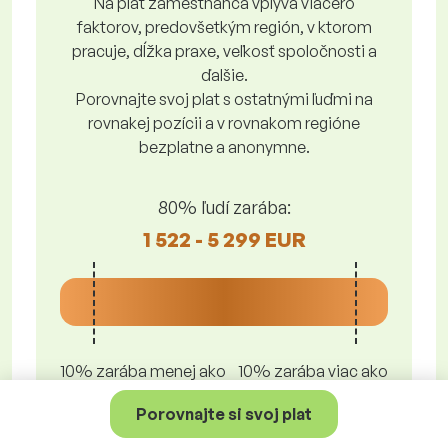
Na plat zamestnanca vplýva viacero
faktorov, predovšetkým región, v ktorom
pracuje, dĺžka praxe, veľkosť spoločnosti a
ďalšie.
Porovnajte svoj plat s ostatnými ľuďmi na
rovnakej pozícii a v rovnakom regióne
bezplatne a anonymne.
80% ľudí zarába:
1 522 - 5 299 EUR
10% zarába menej ako
10% zarába viac ako
1 522 EUR
5 299 EUR
Porovnajte si svoj plat