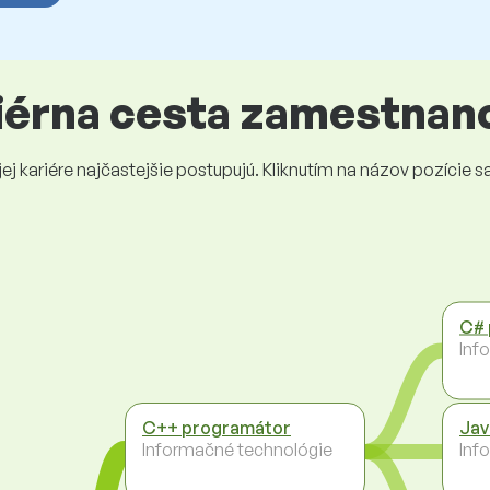
riérna cesta zamestnan
 kariére najčastejšie postupujú. Kliknutím na názov pozície sa 
C# 
Inf
C++ programátor
Jav
Informačné technológie
Inf