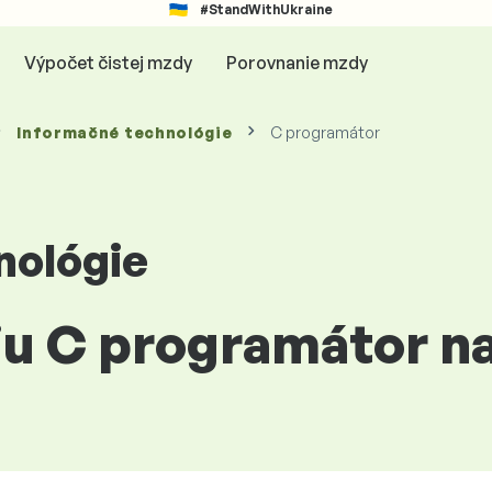
#StandWithUkraine
Výpočet čistej mzdy
Porovnanie mzdy
Informačné technológie
C programátor
nológie
ciu C programátor n