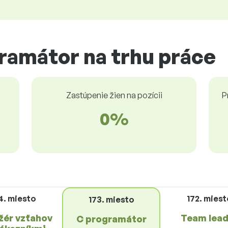
ramátor na trhu práce
Zastúpenie žien na pozícii
P
0%
4. miesto
172. miest
173. miesto
ér vzťahov
Team lead
C programátor