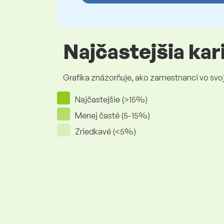
Najčastejšia ka
Grafika znázorňuje, ako zamestnanci vo svojej
Najčastejšie (>15%)
Menej časté (5-15%)
Zriedkavé (<5%)