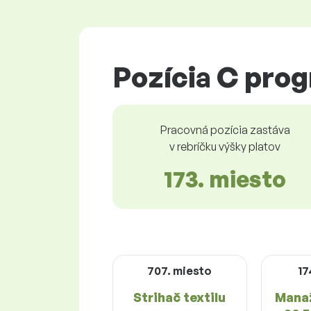
Pozícia C prog
Pracovná pozícia zastáva
v rebríčku výšky platov
173. miesto
707. miesto
17
Strihač textilu
Manaž