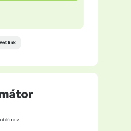
Get link
amátor
roblémov.