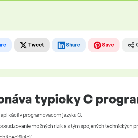
are
Tweet
Share
Save
onáva typicky C progr
 aplikácií v programovacom jazyku C.
 posudzovanie možných rizík a s tým spojených technických p
ch špecifikácií.