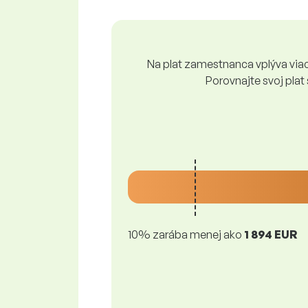
Na plat zamestnanca vplýva viace
Porovnajte svoj plat
10% zarába menej ako
1 894 EUR