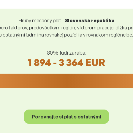
Hrubý mesačný plat -
Slovenská republika
ro faktorov, predovšetkým región, v ktorom pracuje, dĺžka pra
 s ostatnými ľuďmi na rovnakej pozícii a v rovnakom regióne 
80% ľudí zarába:
1 894 - 3 364 EUR
Porovnajte si plat s ostatnými