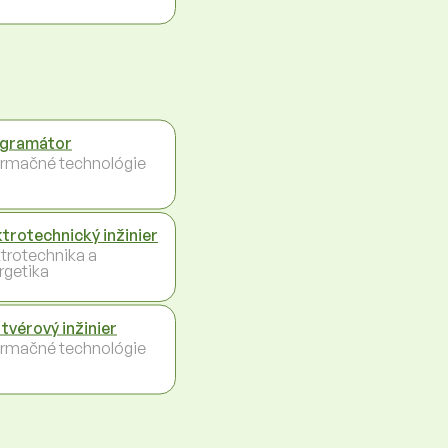
gramátor
ormačné technológie
ktrotechnický inžinier
ktrotechnika a
rgetika
tvérový inžinier
ormačné technológie