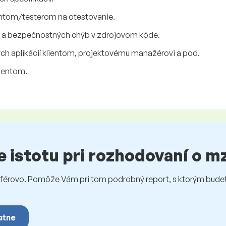
ntom/testerom na otestovanie.
h a bezpečnostných chýb v zdrojovom kóde.
h aplikácií klientom, projektovému manažérovi a pod.
lientom.
te istotu pri rozhodovaní o 
rovo. Pomôže Vám pri tom podrobný report, s ktorým budet
atne