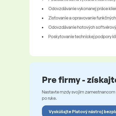
Odovzdávanie vykonanej práce klie
Zisťovanie a opravovanie funkčnýc
Odovzdávanie hotových softvérovýc
Poskytovanie technickej podpory k
Pre firmy - získaj
Nastavte mzdy svojim zamestnancom fé
po ruke.
Vyskúšajte Platový nástroj bezpl