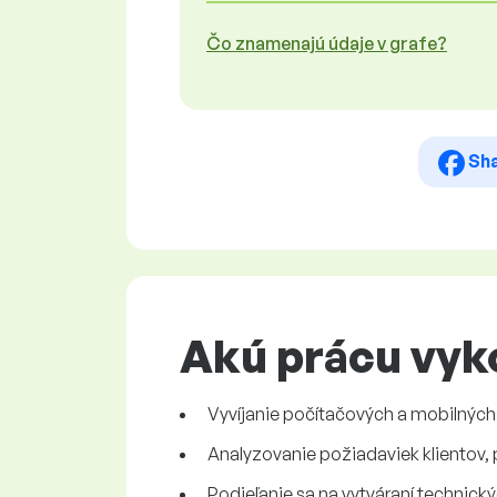
Čo znamenajú údaje v grafe?
Sh
Akú prácu vyk
Vyvíjanie počítačových a mobilných
Analyzovanie požiadaviek klientov,
Podieľanie sa na vytváraní technický