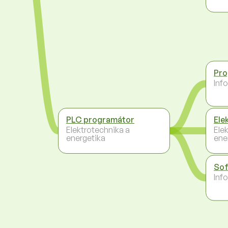
Pro
Inf
PLC programátor
Ele
Elektrotechnika a
Ele
energetika
ene
Sof
Inf