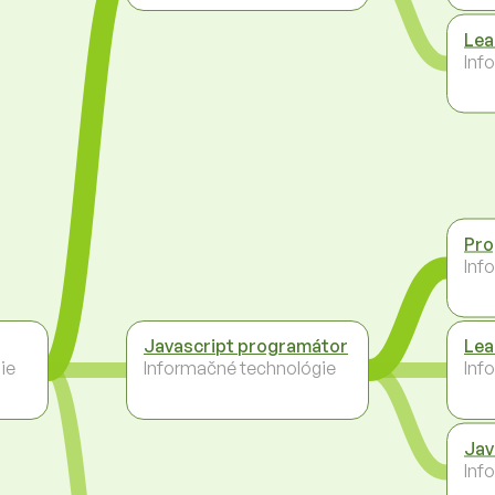
Lea
Inf
Pro
Inf
Javascript programátor
Lea
ie
Informačné technológie
Inf
Jav
Inf