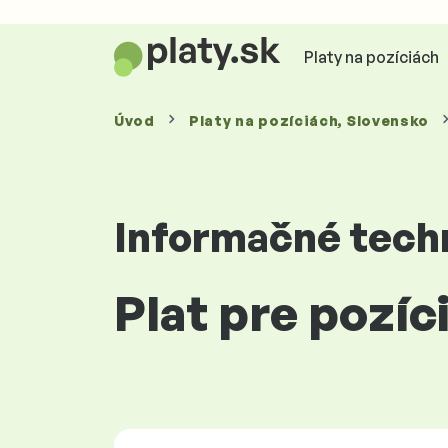
Platy na pozíciách
Úvod
Platy
na pozíciách
, Slovensko
Informačné tech
Plat pre pozí