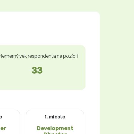
riemerný vek respondenta na pozícii
33
o
1. miesto
er
Development