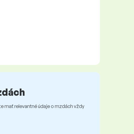
mzdách
e mať relevantné údaje o mzdách vždy