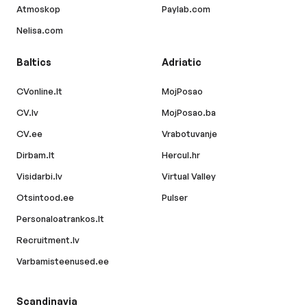
Atmoskop
Paylab.com
Nelisa.com
Baltics
Adriatic
CVonline.lt
MojPosao
CV.lv
MojPosao.ba
CV.ee
Vrabotuvanje
Dirbam.lt
Hercul.hr
Visidarbi.lv
Virtual Valley
Otsintood.ee
Pulser
Personaloatrankos.lt
Recruitment.lv
Varbamisteenused.ee
Scandinavia