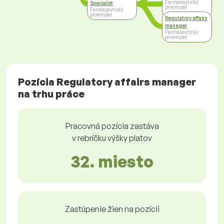
Farmaceutický
Specialist
priemysel
Farmaceutický
priemysel
Regulatory affairs
manager
Farmaceutický
priemysel
Pozícia Regulatory affairs manager
na trhu práce
Pracovná pozícia zastáva
v rebríčku výšky platov
32. miesto
Zastúpenie žien na pozícii