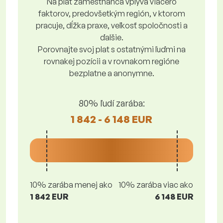
Na plat zamestnanca vplýva viacero
faktorov, predovšetkým región, v ktorom
pracuje, dĺžka praxe, veľkosť spoločnosti a
ďalšie.
Porovnajte svoj plat s ostatnými ľuďmi na
rovnakej pozícii a v rovnakom regióne
bezplatne a anonymne.
80% ľudí zarába:
1 842 - 6 148 EUR
10% zarába menej ako
10% zarába viac ako
1 842 EUR
6 148 EUR