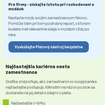
Pre firmy - získajte istotu pri rozhodovaní o
mzdách
Nastavte mzdy svojim zamestnancom férovo.
Pomôže Vám pri tom podrobný report, s ktorým
budete mať relevantné údaje o mzdách vždy po
ruke.
Vyskúšajte Platový nástroj bezplatne
Najčastejšia kariérna cesta
zamestnanca
Grafika znázorňuje, ako zamestnanci vo svojej kariére
najčastejšie postupujú. Kliknutím na názov pozície sa
dostanete na jej detail s údajmi o plate.
Najčastejšie (>15%)