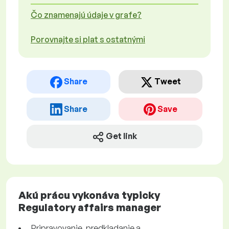
Čo znamenajú údaje v grafe?
Porovnajte si plat s ostatnými
Share
Tweet
Share
Save
Get link
Akú prácu vykonáva typicky
Regulatory affairs manager
Pripravovanie, predkladanie a