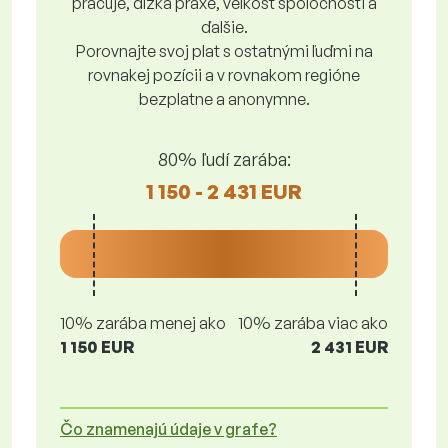
pracuje, dĺžka praxe, veľkosť spoločnosti a
ďalšie.
Porovnajte svoj plat s ostatnými ľuďmi na
rovnakej pozícii a v rovnakom regióne
bezplatne a anonymne.
80% ľudí zarába:
1 150 - 2 431 EUR
10% zarába menej ako
10% zarába viac ako
1 150 EUR
2 431 EUR
Čo znamenajú údaje v grafe?