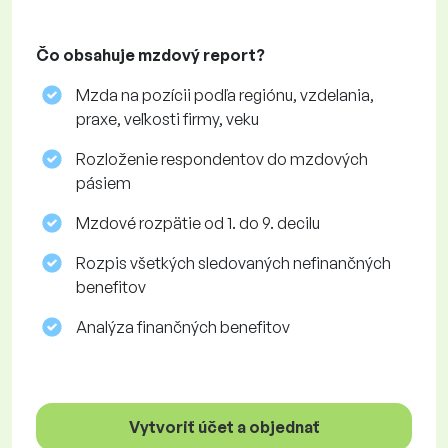
Čo obsahuje mzdový report?
Mzda na pozícii podľa regiónu, vzdelania,
praxe, veľkosti firmy, veku
Rozloženie respondentov do mzdových
pásiem
Mzdové rozpätie od 1. do 9. decilu
Rozpis všetkých sledovaných nefinančných
benefitov
Analýza finančných benefitov
Vytvoriť účet a objednať