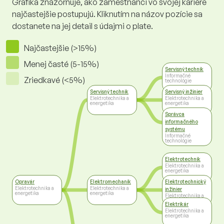
Grafika znázorňuje, ako zamestnanci vo svojej kariére
najčastejšie postupujú. Kliknutím na názov pozície sa
dostanete na jej detail s údajmi o plate.
Najčastejšie (>15%)
Menej časté (5-15%)
Servisný technik
Informačné
Zriedkavé (<5%)
technológie
Servisný technik
Servisný inžinier
Elektrotechnika a
Elektrotechnika a
energetika
energetika
Správca
informačného
systému
Informačné
technológie
Elektrotechnik
Elektrotechnika a
energetika
Opravár
Elektromechanik
Elektrotechnický
Elektrotechnika a
Elektrotechnika a
inžinier
energetika
energetika
Elektrotechnika a
energetika
Elektrikár
Elektrotechnika a
energetika