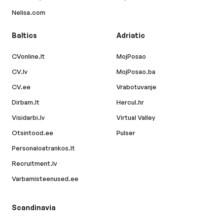
Nelisa.com
Baltics
Adriatic
CVonline.lt
MojPosao
CV.lv
MojPosao.ba
CV.ee
Vrabotuvanje
Dirbam.lt
Hercul.hr
Visidarbi.lv
Virtual Valley
Otsintood.ee
Pulser
Personaloatrankos.lt
Recruitment.lv
Varbamisteenused.ee
Scandinavia