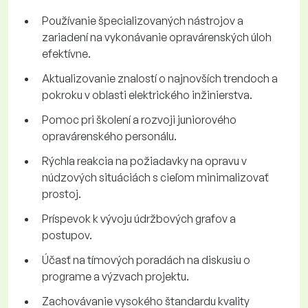
Používanie špecializovaných nástrojov a
zariadení na vykonávanie opravárenských úloh
efektívne.
Aktualizovanie znalostí o najnovších trendoch a
pokroku v oblasti elektrického inžinierstva.
Pomoc pri školení a rozvoji juniorového
opravárenského personálu.
Rýchla reakcia na požiadavky na opravu v
núdzových situáciách s cieľom minimalizovať
prostoj.
Príspevok k vývoju údržbových grafov a
postupov.
Účasť na tímových poradách na diskusiu o
programe a výzvach projektu.
Zachovávanie vysokého štandardu kvality