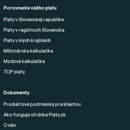
Porovnanie vášho platu
Platy v Slovenskej republike
Platy v regiónoch Slovenska
Platy v iných krajinách
Milionárska kalkulačka
Mzdová kalkulačka
TOP platy
Dokumenty
Produktové podmienky pre klientov
Ako funguje stránka Platy.sk
O nás