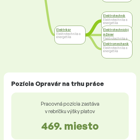
Elektrotechnik
Elektrotechnika a
energetika
Elektrikár
Elektrotechnický
Elektrotechnika a
inžinier
energetika
Elektrotechnika a
energetika
Elektromechanik
Elektrotechnika a
energetika
Pozícia Opravár na trhu práce
Pracovná pozícia zastáva
v rebríčku výšky platov
469. miesto