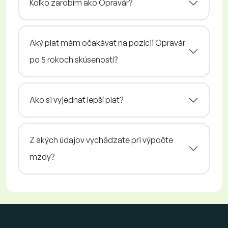
Koľko zarobím ako Opravár?
Aký plat mám očakávať na pozícii Opravár
po 5 rokoch skúseností?
Ako si vyjednať lepší plat?
Z akých údajov vychádzate pri výpočte
mzdy?