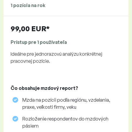
1 pozícia na rok
99,00 EUR*
Prístup pre 1 používateľa
Ideálne pre jednorazovú analýzu konkrétnej
pracovnej pozície.
Čo obsahuje mzdový report?
Mzda na pozícii podľa regiónu, vzdelania,
praxe, veľkosti firmy, veku
Rozloženie respondentov do mzdových
pásiem