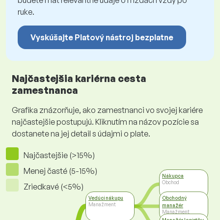
budete mať relevantné údaje o mzdách vždy po
ruke.
Vyskúšajte Platový nástroj bezplatne
Najčastejšia kariérna cesta
zamestnanca
Grafika znázorňuje, ako zamestnanci vo svojej kariére
najčastejšie postupujú. Kliknutím na názov pozície sa
dostanete na jej detail s údajmi o plate.
Najčastejšie (>15%)
Menej časté (5-15%)
Nákupca
Obchod
Zriedkavé (<5%)
Vedúci nákupu
Obchodný
Manažment
manažér
Manažment