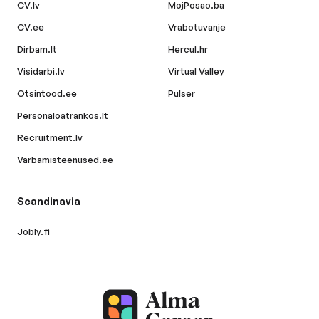
CV.lv
MojPosao.ba
CV.ee
Vrabotuvanje
Dirbam.lt
Hercul.hr
Visidarbi.lv
Virtual Valley
Otsintood.ee
Pulser
Personaloatrankos.lt
Recruitment.lv
Varbamisteenused.ee
Scandinavia
Jobly.fi