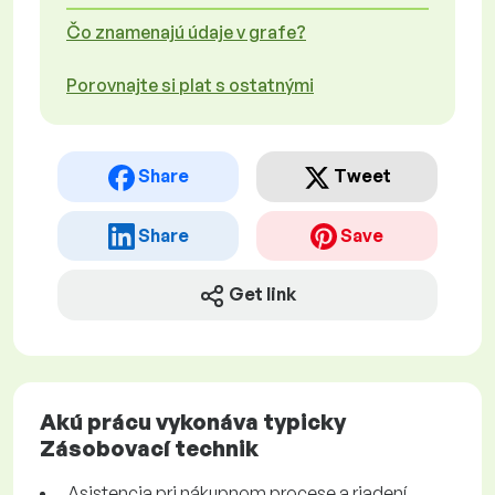
Čo znamenajú údaje v grafe?
Porovnajte si plat s ostatnými
Share
Tweet
Share
Save
Get link
Akú prácu vykonáva typicky
Zásobovací technik
Asistencia pri nákupnom procese a riadení