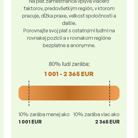
Na plat zamestnanca vplýva viacero
faktorov, predovšetkým región, v ktorom
pracuje, dĺžka praxe, veľkosť spoločnosti a
ďalšie.
Porovnajte svoj plat s ostatnými ľuďmi na
rovnakej pozícii a v rovnakom regióne
bezplatne a anonymne.
80% ľudí zarába:
1 001 - 2 365 EUR
10% zarába menej ako
10% zarába viac ako
1 001 EUR
2 365 EUR