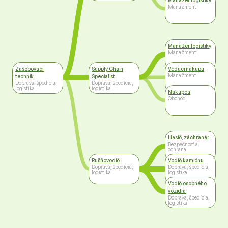
Manažér logistiky
Manažment
Manažér logistiky
Manažment
Zásobovací
Supply Chain
Vedúci nákupu
Manažment
technik
Specialist
Doprava, špedícia,
Doprava, špedícia,
logistika
logistika
Nákupca
Obchod
Hasič, záchranár
Bezpečnosť a
ochrana
Rušňovodič
Vodič kamiónu
Doprava, špedícia,
Doprava, špedícia,
logistika
logistika
Vodič osobného
vozidla
Doprava, špedícia,
logistika