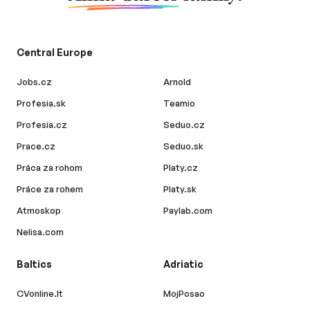
Central Europe
Jobs.cz
Arnold
Profesia.sk
Teamio
Profesia.cz
Seduo.cz
Prace.cz
Seduo.sk
Práca za rohom
Platy.cz
Práce za rohem
Platy.sk
Atmoskop
Paylab.com
Nelisa.com
Baltics
Adriatic
CVonline.lt
MojPosao