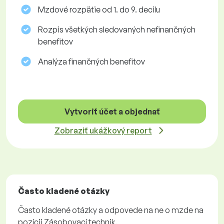
Mzdové rozpätie od 1. do 9. decilu
Rozpis všetkých sledovaných nefinančných
benefitov
Analýza finančných benefitov
Vytvoriť účet a objednať
Zobraziť ukážkový report
Často kladené otázky
Často kladené otázky a odpovede na ne o mzde na
pozícii Zásobovací technik.