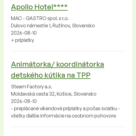
Apollo Hotel****
MAC - GASTRO spol. s r.o.
Dulovo námestie 1, Ružinov, Slovensko
2026-08-10
+ príplatky
Animátorka/ koordinátorka
detského kútika na TPP
Steam Factory a.s.
Moldavská cesta 32, Košice, Slovensko
2026-08-10
- preplácané víkendové príplatky a počas sviatku -
všetky ďalšie informácie na osobnom pohovore