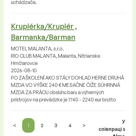
uchádzača.
Krupiérka/Krupiér ,
Barmanka/Barman
MOTEL MALANTA, s.r.o.
RIO CLUB MALANTA, Malanta, Nitrianske
Hrnčiarovce
2026-08-10
PO ZAŠKOLENÍ AKO STÁLY DOHĽAD HERNE DRUHÁ
MZDA VO VÝŠKE 240 € MESAČNE ČIŽE SÚHRNNÁ
MZDA ZA PRÁCU obsluhu baru a výherných
prístrojov na prevádzke je 1740 - 2240 eur brutto
У
<
1
2
3
4
>
співпраці з