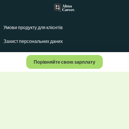
Умови продукту для клієнтів
Захист персональних даних
Налаштування файлів cookie
Порівняйте свою зарплату
© 1997-2026 Alma Career Slovakia, All rights reserved!
PAYLAB is a member of the
Alma Media
group