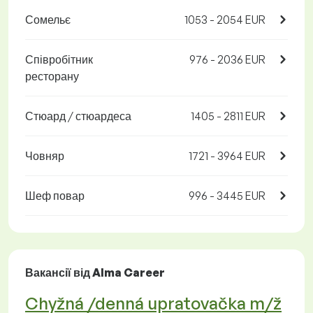
Сомельє
1053 - 2054 EUR
Співробітник
976 - 2036 EUR
ресторану
Стюард / стюардеса
1405 - 2811 EUR
Човняр
1721 - 3964 EUR
Шеф повар
996 - 3445 EUR
Вакансії від Alma Career
Chyžná /denná upratovačka m/ž