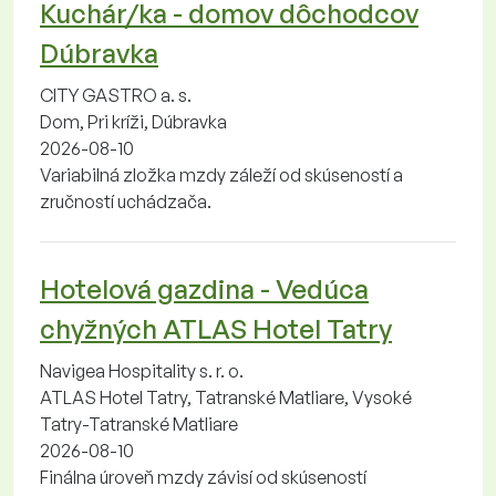
Kuchár/ka - domov dôchodcov
Dúbravka
CITY GASTRO a. s.
Dom, Pri kríži, Dúbravka
2026-08-10
Variabilná zložka mzdy záleží od skúseností a
zručností uchádzača.
Hotelová gazdina - Vedúca
chyžných ATLAS Hotel Tatry
Navigea Hospitality s. r. o.
ATLAS Hotel Tatry, Tatranské Matliare, Vysoké
Tatry-Tatranské Matliare
2026-08-10
Finálna úroveň mzdy závisí od skúseností